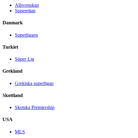
Allsvenskan
Superettan
Danmark
Superligaen
Turkiet
Süper Lig
Grekland
Grekiska superligan
Skottland
Skotska Premiership
USA
MLS