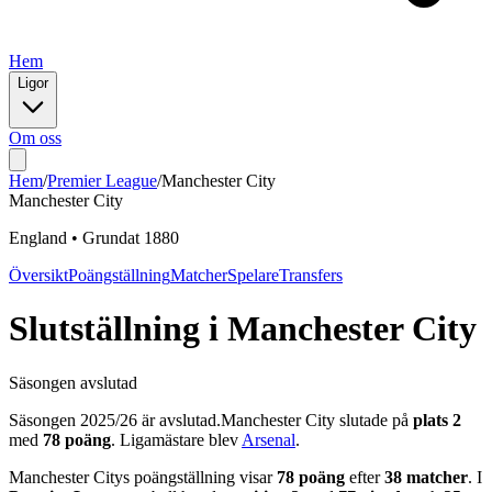
Hem
Ligor
Om oss
Hem
/
Premier League
/
Manchester City
Manchester City
England
•
Grundat
1880
Översikt
Poängställning
Matcher
Spelare
Transfers
Slutställning
i
Manchester City
Säsongen avslutad
Säsongen
2025
/
26
är avslutad.
Manchester City
slutade på
plats
2
med
78
poäng
.
Ligamästare blev
Arsenal
.
Manchester City
s poängställning visar
78
poäng
efter
38
matcher
. I