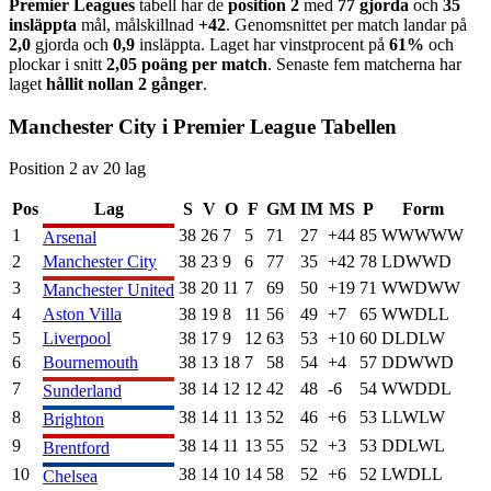
Premier League
s
tabell har de
position
2
med
77
gjorda
och
35
insläppta
mål, målskillnad
+
42
. Genomsnittet per match landar på
2,0
gjorda och
0,9
insläppta. Laget har vinstprocent på
61
%
och
plockar i snitt
2,05
poäng per match
. Senaste fem matcherna har
laget
hållit nollan
2
gånger
.
Manchester City
i
Premier League
Tabellen
Position
2
av
20
lag
Pos
Lag
S
V
O
F
GM
IM
MS
P
Form
1
38
26
7
5
71
27
+
44
85
W
W
W
W
W
Arsenal
2
Manchester City
38
23
9
6
77
35
+
42
78
L
D
W
W
D
3
38
20
11
7
69
50
+
19
71
W
W
D
W
W
Manchester United
4
Aston Villa
38
19
8
11
56
49
+
7
65
W
W
D
L
L
5
Liverpool
38
17
9
12
63
53
+
10
60
D
L
D
L
W
6
Bournemouth
38
13
18
7
58
54
+
4
57
D
D
W
W
D
7
38
14
12
12
42
48
-6
54
W
W
D
D
L
Sunderland
8
38
14
11
13
52
46
+
6
53
L
L
W
L
W
Brighton
9
38
14
11
13
55
52
+
3
53
D
D
L
W
L
Brentford
10
38
14
10
14
58
52
+
6
52
L
W
D
L
L
Chelsea