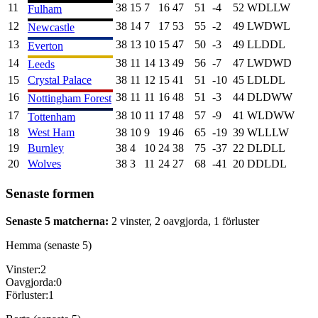
11
38
15
7
16
47
51
-4
52
W
D
L
L
W
Fulham
12
38
14
7
17
53
55
-2
49
L
W
D
W
L
Newcastle
13
38
13
10
15
47
50
-3
49
L
L
D
D
L
Everton
14
38
11
14
13
49
56
-7
47
L
W
D
W
D
Leeds
15
Crystal Palace
38
11
12
15
41
51
-10
45
L
D
L
D
L
16
38
11
11
16
48
51
-3
44
D
L
D
W
W
Nottingham Forest
17
38
10
11
17
48
57
-9
41
W
L
D
W
W
Tottenham
18
West Ham
38
10
9
19
46
65
-19
39
W
L
L
L
W
19
Burnley
38
4
10
24
38
75
-37
22
D
L
D
L
L
20
Wolves
38
3
11
24
27
68
-41
20
D
D
L
D
L
Senaste formen
Senaste 5 matcherna:
2
vinster,
2
oavgjorda,
1
förluster
Hemma (senaste 5)
Vinster:
2
Oavgjorda:
0
Förluster:
1