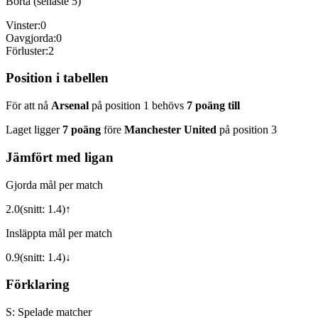
Borta (senaste 5)
Vinster:
0
Oavgjorda:
0
Förluster:
2
Position i tabellen
För att nå
Arsenal
på position
1
behövs
7
poäng till
Laget ligger
7
poäng
före
Manchester United
på position
3
Jämfört med ligan
Gjorda mål per match
2.0
(snitt:
1.4
)
↑
Insläppta mål per match
0.9
(snitt:
1.4
)
↓
Förklaring
S:
Spelade matcher