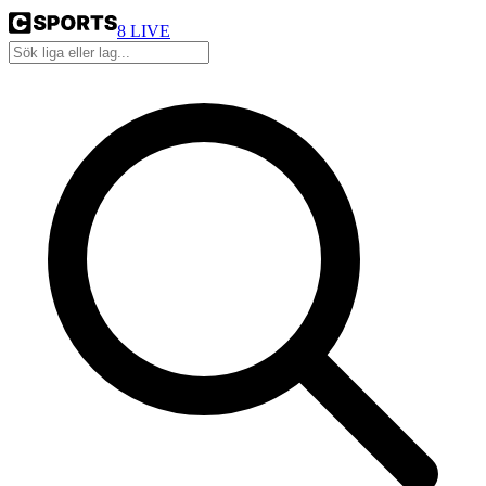
8
LIVE