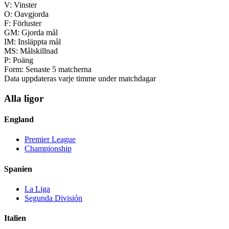
V:
Vinster
O:
Oavgjorda
F:
Förluster
GM:
Gjorda mål
IM:
Insläppta mål
MS:
Målskillnad
P:
Poäng
Form:
Senaste 5 matcherna
Data uppdateras varje timme under matchdagar
Alla ligor
England
Premier League
Championship
Spanien
La Liga
Segunda División
Italien