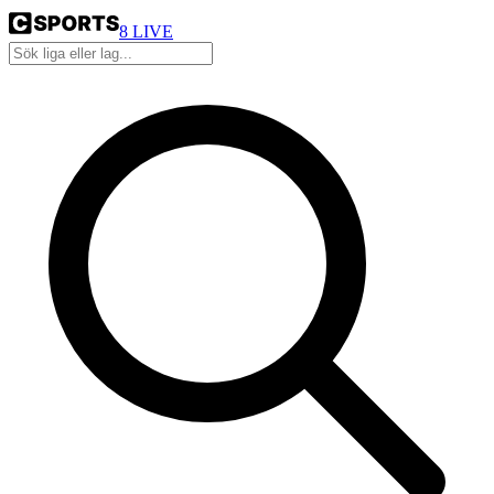
8
LIVE