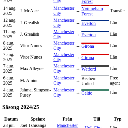
2025
City
Forest
14 aug.
Manchester
Nottingham
J. McAtee
→
Transfer
2025
City
Forest
12 aug.
Manchester
J. Grealish
→
Lån
Everton
2025
City
11 aug.
Manchester
J. Grealish
→
Lån
Everton
2025
City
8 aug.
Manchester
Vitor Nunes
→
Lån
Girona
2025
City
7 aug.
Manchester
Vitor Nunes
→
Lån
Girona
2025
City
7 aug.
Manchester
Max Alleyne
→
Lån
Watford
2025
City
6 aug.
Manchester
Free
Bechem
M. Aminu
→
2025
City
agent
United
4 aug.
Jahmai Simpson-
Manchester
→
Lån
Celtic
2025
Pusey
City
Säsong
2024
/
25
Datum
Spelare
Från
Till
Typ
28 juli
Joel Tshisanga
Manchester
→
Hull City
Lån