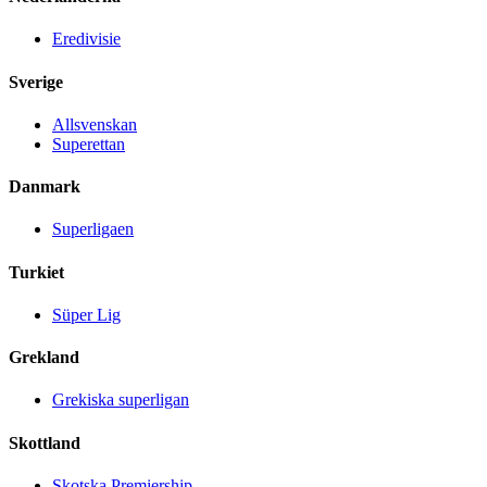
Eredivisie
Sverige
Allsvenskan
Superettan
Danmark
Superligaen
Turkiet
Süper Lig
Grekland
Grekiska superligan
Skottland
Skotska Premiership