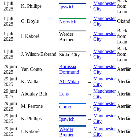
Back
1 juli
Manchester
K. Phillips
→
from
Ipswich
2025
City
Loan
1 juli
Manchester
C. Doyle
→
Okänd
Norwich
2025
City
Back
1 juli
Manchester
Werder
I. Kaboré
→
from
2025
City
Bremen
Loan
Back
1 juli
Manchester
J. Wilson-Esbrand
→
from
Stoke City
2025
City
Loan
29 juni
Borussia
Manchester
Yan Couto
→
Återlån
2025
Dortmund
City
29 juni
Manchester
K. Walker
AC Milan
→
Återlån
2025
City
29 juni
Manchester
Abdulay Bah
Lens
→
Återlån
2025
City
29 juni
Manchester
M. Perrone
→
Återlån
Como
2025
City
29 juni
Manchester
K. Phillips
→
Återlån
Ipswich
2025
City
29 juni
Manchester
Werder
I. Kaboré
→
Återlån
2025
City
Bremen