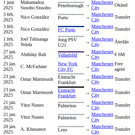
1 juni
Mahamadou
Manchester
→
Okänd
Peterborough
2025
Susoho Sissoho
City
3 feb.
Manchester
Nico González
→
Transfer
Porto
2025
City
3 feb.
Manchester
Nico González
→
Transfer
FC Porto
2025
City
1 feb.
Joel Tshisanga
Manchester
Jong PSV
→
Återlån
2025
Ndala
City
U21
27 jan.
Manchester
Abdulay Bah
→
€ 6M
Valladolid
2025
City
25 jan.
New York
Manchester
Free
C. McFarlane
→
2025
City FC
City
agent
23 jan.
Manchester
Eintracht
Omar Marmoush
→
Transfer
2025
City
Frankfurt
23 jan.
Manchester
Eintracht
Omar Marmoush
→
Transfer
2025
City
Frankfurt
21 jan.
Manchester
Vitor Nunes
→
Transfer
Palmeiras
2025
City
21 jan.
Manchester
Vitor Nunes
→
Transfer
Palmeiras
2025
City
20 jan.
Manchester
A. Khusanov
→
Transfer
Lens
2025
City