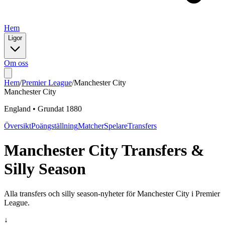
Hem
Ligor
Om oss
Hem
/
Premier League
/
Manchester City
Manchester City
England
•
Grundat
1880
Översikt
Poängställning
Matcher
Spelare
Transfers
Manchester City
Transfers &
Silly Season
Alla transfers och silly season-nyheter för
Manchester City
i
Premier
League
.
↓