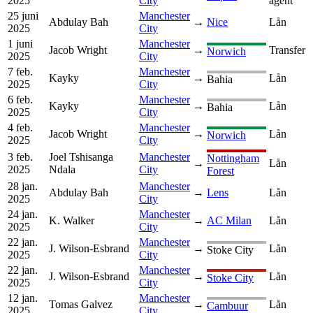
2025
City
agent
25 juni
Manchester
Abdulay Bah
→
Nice
Lån
2025
City
1 juni
Manchester
Jacob Wright
→
Transfer
Norwich
2025
City
7 feb.
Manchester
Kayky
→
Lån
Bahia
2025
City
6 feb.
Manchester
Kayky
→
Lån
Bahia
2025
City
4 feb.
Manchester
Jacob Wright
→
Lån
Norwich
2025
City
3 feb.
Joel Tshisanga
Manchester
Nottingham
→
Lån
2025
Ndala
City
Forest
28 jan.
Manchester
Abdulay Bah
→
Lens
Lån
2025
City
24 jan.
Manchester
K. Walker
→
AC Milan
Lån
2025
City
22 jan.
Manchester
J. Wilson-Esbrand
→
Lån
Stoke City
2025
City
22 jan.
Manchester
J. Wilson-Esbrand
→
Lån
Stoke City
2025
City
12 jan.
Manchester
Tomas Galvez
→
Lån
Cambuur
2025
City