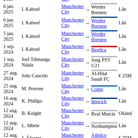
6 jan.
Manchester
Werder
I. Kaboré
→
Lån
2025
City
Bremen
6 jan.
Manchester
Werder
I. Kaboré
→
Lån
2025
City
Bremen
5 jan.
Manchester
Werder
I. Kaboré
→
Lån
2025
City
Bremen
1 sep.
Manchester
I. Kaboré
→
Lån
Benfica
2024
City
1 sep.
Joel Tshisanga
Manchester
Jong PSV
→
Lån
2024
Ndala
City
U21
27 aug.
Manchester
Al-Hilal
João Cancelo
→
€ 25M
2024
City
Saudi FC
25 aug.
Manchester
M. Perrone
→
Lån
Como
2024
City
16 aug.
Manchester
K. Phillips
→
Lån
Ipswich
2024
City
12 aug.
Manchester
B. Knight
→
Okänd
Real Murcia
2024
City
12 aug.
Manchester
L. Mbete
→
Lån
Northampton
2024
City
12 aug.
Manchester
Atletico
J. Álvarez
→
€ 75M