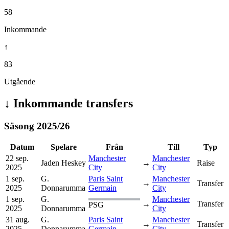
58
Inkommande
↑
83
Utgående
↓
Inkommande transfers
Säsong
2025
/
26
Datum
Spelare
Från
Till
Typ
22 sep.
Manchester
Manchester
Jaden Heskey
→
Raise
2025
City
City
1 sep.
G.
Paris Saint
Manchester
→
Transfer
2025
Donnarumma
Germain
City
1 sep.
G.
Manchester
→
Transfer
PSG
2025
Donnarumma
City
31 aug.
G.
Paris Saint
Manchester
→
Transfer
2025
Donnarumma
Germain
City