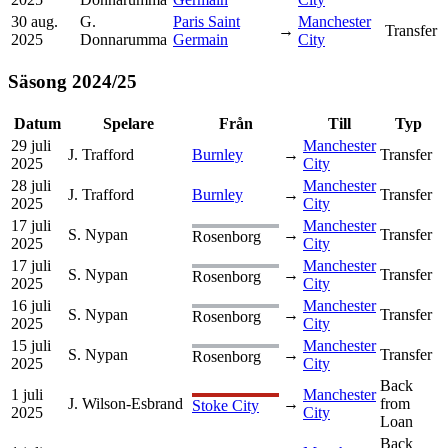
30 aug.
G.
Paris Saint
Manchester
→
Transfer
2025
Donnarumma
Germain
City
Säsong
2024
/
25
Datum
Spelare
Från
Till
Typ
29 juli
Manchester
J. Trafford
Burnley
→
Transfer
2025
City
28 juli
Manchester
J. Trafford
Burnley
→
Transfer
2025
City
17 juli
Manchester
S. Nypan
→
Transfer
Rosenborg
2025
City
17 juli
Manchester
S. Nypan
→
Transfer
Rosenborg
2025
City
16 juli
Manchester
S. Nypan
→
Transfer
Rosenborg
2025
City
15 juli
Manchester
S. Nypan
→
Transfer
Rosenborg
2025
City
Back
1 juli
Manchester
J. Wilson-Esbrand
→
from
Stoke City
2025
City
Loan
Back