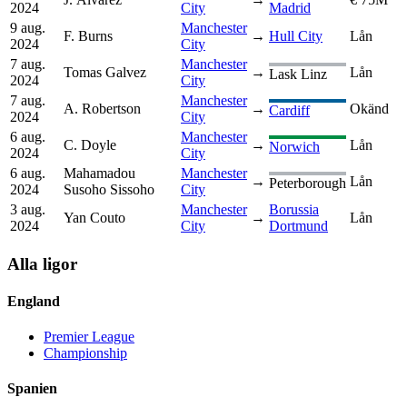
2024
City
Madrid
9 aug.
Manchester
F. Burns
→
Hull City
Lån
2024
City
7 aug.
Manchester
Tomas Galvez
→
Lån
Lask Linz
2024
City
7 aug.
Manchester
A. Robertson
→
Okänd
Cardiff
2024
City
6 aug.
Manchester
C. Doyle
→
Lån
Norwich
2024
City
6 aug.
Mahamadou
Manchester
→
Lån
Peterborough
2024
Susoho Sissoho
City
3 aug.
Manchester
Borussia
Yan Couto
→
Lån
2024
City
Dortmund
Alla ligor
England
Premier League
Championship
Spanien