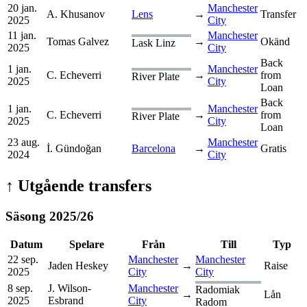
20 jan.
Manchester
A. Khusanov
Lens
→
Transfer
2025
City
11 jan.
Manchester
Tomas Galvez
→
Okänd
Lask Linz
2025
City
Back
1 jan.
Manchester
C. Echeverri
→
from
River Plate
2025
City
Loan
Back
1 jan.
Manchester
C. Echeverri
→
from
River Plate
2025
City
Loan
23 aug.
Manchester
İ. Gündoğan
Barcelona
→
Gratis
2024
City
↑
Utgående transfers
Säsong
2025
/
26
Datum
Spelare
Från
Till
Typ
22 sep.
Manchester
Manchester
Jaden Heskey
→
Raise
2025
City
City
8 sep.
J. Wilson-
Manchester
Radomiak
→
Lån
2025
Esbrand
City
Radom