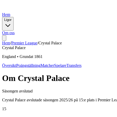
Hem
Ligor
Om oss
Hem
/
Premier League
/
Crystal Palace
Crystal Palace
England
•
Grundat
1861
Översikt
Poängställning
Matcher
Spelare
Transfers
Om
Crystal Palace
Säsongen avslutad
Crystal Palace avslutade säsongen 2025/26 på 15:e plats i Premier Le
15