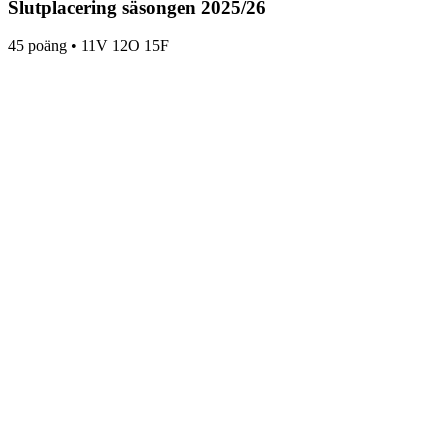
Slutplacering säsongen
2025
/
26
45
poäng •
11
V
12
O
15
F