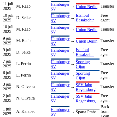
11 juli
Hamburger
M. Raab
→
Transfer
Union Berlin
2025
SV
10 juli
Istanbul
Free
Hamburger
D. Selke
→
2025
Basaksehir
agent
SV
10 juli
Hamburger
M. Raab
→
Transfer
Union Berlin
2025
SV
9 juli
Hamburger
M. Raab
→
Transfer
Union Berlin
2025
SV
9 juli
Istanbul
Free
Hamburger
D. Selke
→
2025
Basaksehir
agent
SV
7 juli
Hamburger
Sporting
L. Perrin
→
Transfer
2025
SV
Gijon
6 juli
Free
Hamburger
Sporting
L. Perrin
→
2025
agent
SV
Gijon
3 juli
Hamburger
SSV Jahn
N. Oliveira
→
Transfer
2025
SV
Regensburg
2 juli
Free
Hamburger
SSV Jahn
N. Oliveira
→
2025
agent
SV
Regensburg
Back
1 juli
Hamburger
A. Karabec
→
from
Sparta Praha
2025
SV
Loan