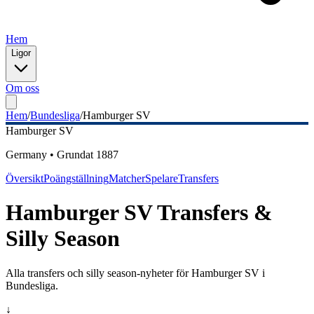
Hem
Ligor
Om oss
Hem
/
Bundesliga
/
Hamburger SV
Hamburger SV
Germany
•
Grundat
1887
Översikt
Poängställning
Matcher
Spelare
Transfers
Hamburger SV
Transfers &
Silly Season
Alla transfers och silly season-nyheter för
Hamburger SV
i
Bundesliga
.
↓