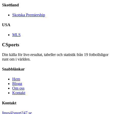
Skottland
Skotska Premiership
USA
MLS
CSports
Din källa för live-resultat, tabeller och statistik från
19
fotbollsligor
runt om i världen.
Snabblänkar
Hem
Blogg
Om oss
Kontakt
Kontakt
linus@sport247.se