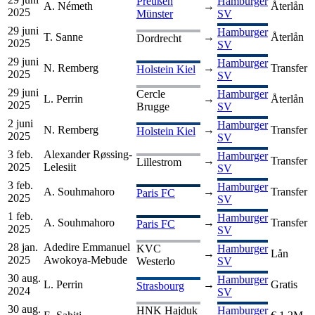
Preußen
Hamburger
A. Németh
→
Återlån
2025
Münster
SV
29 juni
Hamburger
T. Sanne
→
Återlån
Dordrecht
2025
SV
29 juni
Hamburger
N. Remberg
→
Transfer
Holstein Kiel
2025
SV
29 juni
Cercle
Hamburger
L. Perrin
→
Återlån
2025
Brugge
SV
2 juni
Hamburger
N. Remberg
→
Transfer
Holstein Kiel
2025
SV
3 feb.
Alexander Røssing-
Hamburger
→
Transfer
Lillestrom
2025
Lelesiit
SV
3 feb.
Hamburger
A. Souhmahoro
→
Transfer
Paris FC
2025
SV
1 feb.
Hamburger
A. Souhmahoro
→
Transfer
Paris FC
2025
SV
28 jan.
Adedire Emmanuel
KVC
Hamburger
→
Lån
2025
Awokoya-Mebude
Westerlo
SV
30 aug.
Hamburger
L. Perrin
→
Gratis
Strasbourg
2024
SV
30 aug.
HNK Hajduk
Hamburger