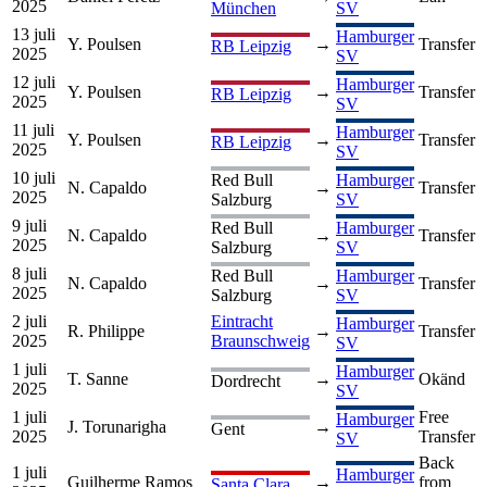
2025
München
SV
13 juli
Hamburger
Y. Poulsen
→
Transfer
RB Leipzig
2025
SV
12 juli
Hamburger
Y. Poulsen
→
Transfer
RB Leipzig
2025
SV
11 juli
Hamburger
Y. Poulsen
→
Transfer
RB Leipzig
2025
SV
10 juli
Red Bull
Hamburger
N. Capaldo
→
Transfer
2025
Salzburg
SV
9 juli
Red Bull
Hamburger
N. Capaldo
→
Transfer
2025
Salzburg
SV
8 juli
Red Bull
Hamburger
N. Capaldo
→
Transfer
2025
Salzburg
SV
2 juli
Eintracht
Hamburger
R. Philippe
→
Transfer
2025
Braunschweig
SV
1 juli
Hamburger
T. Sanne
→
Okänd
Dordrecht
2025
SV
1 juli
Free
Hamburger
J. Torunarigha
→
Gent
2025
Transfer
SV
Back
1 juli
Hamburger
Guilherme Ramos
→
from
Santa Clara