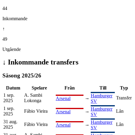
44
Inkommande
↑
49
Utgående
↓
Inkommande transfers
Säsong
2025
/
26
Datum
Spelare
Från
Till
Typ
1 sep.
A. Sambi
Hamburger
→
Transfer
Arsenal
2025
Lokonga
SV
1 sep.
Hamburger
Fábio Vieira
→
Lån
Arsenal
2025
SV
31 aug.
Hamburger
Fábio Vieira
→
Lån
Arsenal
2025
SV
31 aug.
A. Sambi