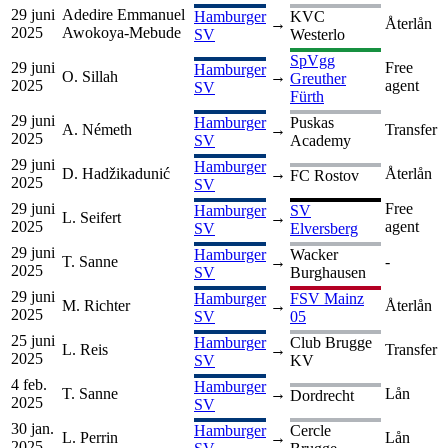
29 juni
Adedire Emmanuel
Hamburger
KVC
→
Återlån
2025
Awokoya-Mebude
SV
Westerlo
SpVgg
29 juni
Free
Hamburger
O. Sillah
→
Greuther
2025
agent
SV
Fürth
29 juni
Hamburger
Puskas
A. Németh
→
Transfer
2025
SV
Academy
29 juni
Hamburger
D. Hadžikadunić
→
Återlån
FC Rostov
2025
SV
29 juni
Free
Hamburger
SV
L. Seifert
→
2025
agent
SV
Elversberg
29 juni
Hamburger
Wacker
T. Sanne
→
-
2025
SV
Burghausen
29 juni
Hamburger
FSV Mainz
M. Richter
→
Återlån
2025
SV
05
25 juni
Hamburger
Club Brugge
L. Reis
→
Transfer
2025
SV
KV
4 feb.
Hamburger
T. Sanne
→
Lån
Dordrecht
2025
SV
30 jan.
Hamburger
Cercle
L. Perrin
→
Lån
2025