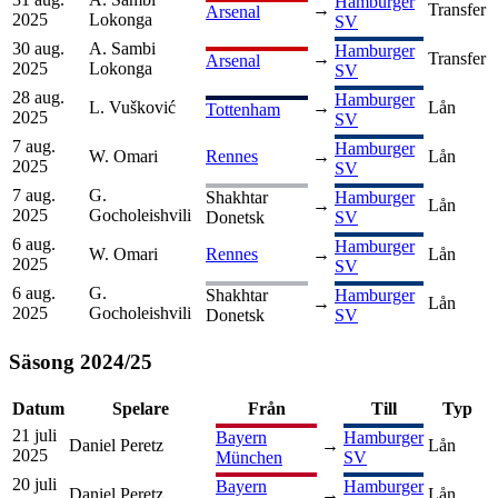
Hamburger
→
Transfer
Arsenal
2025
Lokonga
SV
30 aug.
A. Sambi
Hamburger
→
Transfer
Arsenal
2025
Lokonga
SV
28 aug.
Hamburger
L. Vušković
→
Lån
Tottenham
2025
SV
7 aug.
Hamburger
W. Omari
Rennes
→
Lån
2025
SV
7 aug.
G.
Shakhtar
Hamburger
→
Lån
2025
Gocholeishvili
Donetsk
SV
6 aug.
Hamburger
W. Omari
Rennes
→
Lån
2025
SV
6 aug.
G.
Shakhtar
Hamburger
→
Lån
2025
Gocholeishvili
Donetsk
SV
Säsong
2024
/
25
Datum
Spelare
Från
Till
Typ
21 juli
Bayern
Hamburger
Daniel Peretz
→
Lån
2025
München
SV
20 juli
Bayern
Hamburger
Daniel Peretz
→
Lån