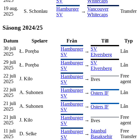
2025
SV
Whitecaps
19 aug.
Hamburger
Vancouver
S. Schonlau
→
Transfer
2025
SV
Whitecaps
Säsong
2024
/
25
Datum
Spelare
Från
Till
Typ
30 juli
Hamburger
SV
Ł. Poręba
→
Lån
2025
SV
Elversberg
29 juli
Hamburger
SV
Ł. Poręba
→
Lån
2025
SV
Elversberg
22 juli
Free
Hamburger
J. Kilo
→
Ilves
2025
agent
SV
22 juli
Hamburger
A. Suhonen
→
Lån
Osters IF
2025
SV
21 juli
Hamburger
A. Suhonen
→
Lån
Osters IF
2025
SV
21 juli
Free
Hamburger
J. Kilo
→
Ilves
2025
agent
SV
11 juli
Istanbul
Free
Hamburger
D. Selke
→
2025
Basaksehir
Transfer
SV