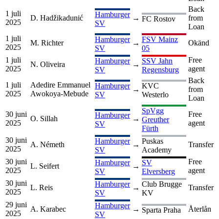
Back
1 juli
Hamburger
D. Hadžikadunić
→
from
FC Rostov
2025
SV
Loan
1 juli
Hamburger
FSV Mainz
M. Richter
→
Okänd
2025
SV
05
1 juli
Free
Hamburger
SSV Jahn
N. Oliveira
→
2025
agent
SV
Regensburg
Back
1 juli
Adedire Emmanuel
Hamburger
KVC
→
from
2025
Awokoya-Mebude
SV
Westerlo
Loan
SpVgg
30 juni
Free
Hamburger
O. Sillah
→
Greuther
2025
agent
SV
Fürth
30 juni
Hamburger
Puskas
A. Németh
→
Transfer
2025
SV
Academy
30 juni
Free
Hamburger
SV
L. Seifert
→
2025
agent
SV
Elversberg
30 juni
Hamburger
Club Brugge
L. Reis
→
Transfer
2025
SV
KV
29 juni
Hamburger
A. Karabec
→
Återlån
Sparta Praha
2025
SV