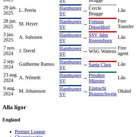
SV
Brugge
29 jan.
Hamburger
Cercle
L. Perrin
→
Lån
2025
SV
Brugge
28 jan.
Free
Hamburger
Fortuna
M. Heyer
→
2025
Transfer
SV
Düsseldorf
3 jan.
Hamburger
SSV Jahn
A. Suhonen
→
Lån
2025
SV
Regensburg
7 nov.
Free
Hamburger
J. David
→
WSG Wattens
2024
agent
SV
2 sep.
Hamburger
Guilherme Ramos
→
Lån
Santa Clara
2024
SV
23 aug.
Hamburger
Preußen
A. Németh
→
Lån
2024
SV
Münster
9 aug.
Eintracht
Hamburger
M. Johansson
→
Okänd
2024
Braunschweig
SV
Alla ligor
England
Premier League