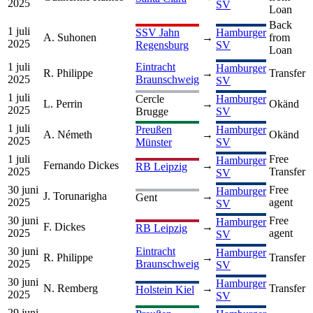
2025
SV
Loan
Back
1 juli
SSV Jahn
Hamburger
A. Suhonen
→
from
2025
Regensburg
SV
Loan
1 juli
Eintracht
Hamburger
R. Philippe
→
Transfer
2025
Braunschweig
SV
1 juli
Cercle
Hamburger
L. Perrin
→
Okänd
2025
Brugge
SV
1 juli
Preußen
Hamburger
A. Németh
→
Okänd
2025
Münster
SV
1 juli
Free
Hamburger
Fernando Dickes
→
RB Leipzig
2025
Transfer
SV
30 juni
Free
Hamburger
J. Torunarigha
→
Gent
2025
agent
SV
30 juni
Free
Hamburger
F. Dickes
→
RB Leipzig
2025
agent
SV
30 juni
Eintracht
Hamburger
R. Philippe
→
Transfer
2025
Braunschweig
SV
30 juni
Hamburger
N. Remberg
→
Transfer
Holstein Kiel
2025
SV
29 juni