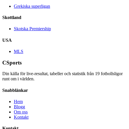
Grekiska superligan
Skottland
Skotska Premiership
USA
MLS
CSports
Din källa för live-resultat, tabeller och statistik från
19
fotbollsligor
runt om i världen.
Snabblänkar
Hem
Blogg
Om oss
Kontakt
Kontakt