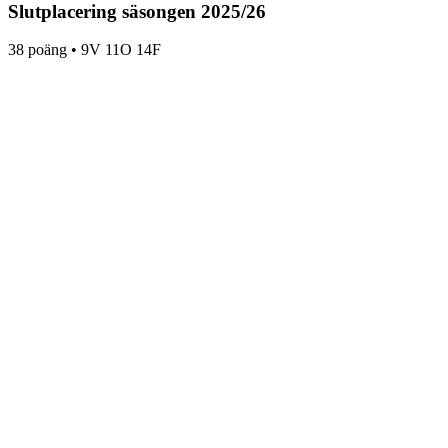
Slutplacering säsongen
2025
/
26
38
poäng •
9
V
11
O
14
F