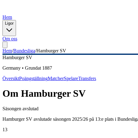
Hem
Ligor
Om oss
Hem
/
Bundesliga
/
Hamburger SV
Hamburger SV
Germany
•
Grundat
1887
Översikt
Poängställning
Matcher
Spelare
Transfers
Om
Hamburger SV
Säsongen avslutad
Hamburger SV avslutade säsongen 2025/26 på 13:e plats i Bundeslig
13