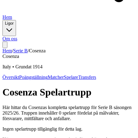
Hem
Ligor
Om oss
Hem
/
Serie B
/
Cosenza
Cosenza
Italy
•
Grundat
1914
Översikt
Poängställning
Matcher
Spelare
Transfers
Cosenza
Spelartrupp
Här hittar du
Cosenza
s kompletta spelartrupp för
Serie B
säsongen
2025
/
26
. Truppen innehåller
0
spelare fördelat på målvakter,
försvarare, mittfältare och anfallare.
Ingen spelartrupp tillgänglig för detta lag.