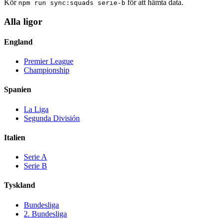
Kör
för att hämta data.
npm run sync:squads
serie-b
Alla ligor
England
Premier League
Championship
Spanien
La Liga
Segunda División
Italien
Serie A
Serie B
Tyskland
Bundesliga
2. Bundesliga