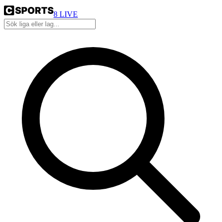
8
LIVE