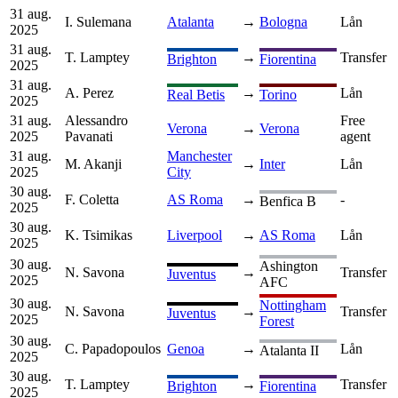
31 aug.
I. Sulemana
Atalanta
→
Bologna
Lån
2025
31 aug.
T. Lamptey
→
Transfer
Brighton
Fiorentina
2025
31 aug.
A. Perez
→
Lån
Real Betis
Torino
2025
31 aug.
Alessandro
Free
Verona
→
Verona
2025
Pavanati
agent
31 aug.
Manchester
M. Akanji
→
Inter
Lån
2025
City
30 aug.
F. Coletta
AS Roma
→
-
Benfica B
2025
30 aug.
K. Tsimikas
Liverpool
→
AS Roma
Lån
2025
30 aug.
Ashington
N. Savona
→
Transfer
Juventus
2025
AFC
30 aug.
Nottingham
N. Savona
→
Transfer
Juventus
2025
Forest
30 aug.
C. Papadopoulos
Genoa
→
Lån
Atalanta II
2025
30 aug.
T. Lamptey
→
Transfer
Brighton
Fiorentina
2025