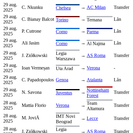
29 aug.
C. Nkunku
→
AC Milan
Transfer
Chelsea
2025
29 aug.
C. Bianay Balcot
→
Lån
Torino
Ternana
2025
29 aug.
P. Cutrone
→
Lån
Como
Parma
2025
29 aug.
Ali Jasim
→
Lån
Como
Al Najma
2025
29 aug.
Legia
J. Ziółkowski
→
AS Roma
Transfer
2025
Warszawa
29 aug.
Ioan Vermeșan
→
Verona
-
Uta Arad
2025
29 aug.
C. Papadopoulos
Genoa
→
Atalanta
Lån
2025
29 aug.
Nottingham
N. Savona
→
Transfer
Juventus
2025
Forest
28 aug.
Team
Mattia Florio
Verona
→
Transfer
2025
Altamura
28 aug.
IMT Novi
M. JoviÄ
→
Lecce
Transfer
2025
Beograd
28 aug.
Legia
J. Ziółkowski
→
AS Roma
Transfer