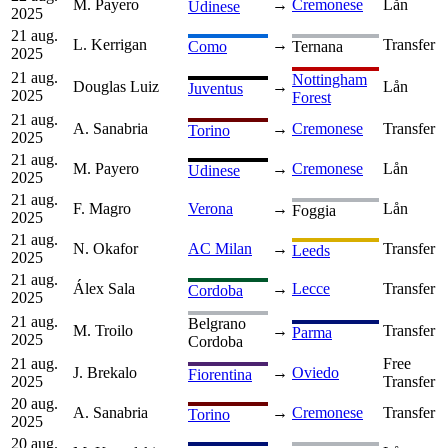
M. Payero
→
Cremonese
Lån
Udinese
2025
21 aug.
L. Kerrigan
→
Transfer
Como
Ternana
2025
21 aug.
Nottingham
Douglas Luiz
→
Lån
Juventus
2025
Forest
21 aug.
A. Sanabria
→
Cremonese
Transfer
Torino
2025
21 aug.
M. Payero
→
Cremonese
Lån
Udinese
2025
21 aug.
F. Magro
Verona
→
Lån
Foggia
2025
21 aug.
N. Okafor
AC Milan
→
Transfer
Leeds
2025
21 aug.
Álex Sala
→
Lecce
Transfer
Cordoba
2025
21 aug.
Belgrano
M. Troilo
→
Transfer
Parma
2025
Cordoba
21 aug.
Free
J. Brekalo
→
Oviedo
Fiorentina
2025
Transfer
20 aug.
A. Sanabria
→
Cremonese
Transfer
Torino
2025
20 aug.