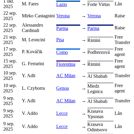
1 okt.
M. Fares
→
Lån
Lazio
Forte Virtus
2025
22 sep.
Mirko Castagnini
Verona
→
Verona
Raise
2025
22 sep.
Alessandro
→
Raise
Parma
Parma
2025
Cardinali
21 sep.
Free
M. Leoncini
Pisa
→
Rimini
2025
Transfer
17 sep.
Free
P. Kováčik
→
Como
Podbrezová
2025
agent
15 sep.
Free
G. Ferrarini
→
Fiorentina
Rimini
2025
agent
10 sep.
Y. Adli
AC Milan
→
Transfer
Al Shabab
2025
10 sep.
Free
Miedz
L. Czyborra
Genoa
→
2025
agent
Legnica
9 sep.
Y. Adli
AC Milan
→
Transfer
Al Shabab
2025
9 sep.
Krasava
V. Addo
Lecce
→
Lån
2025
Ypsonas
9 sep.
Krasava
V. Addo
Lecce
→
Lån
2025
Odintsovo