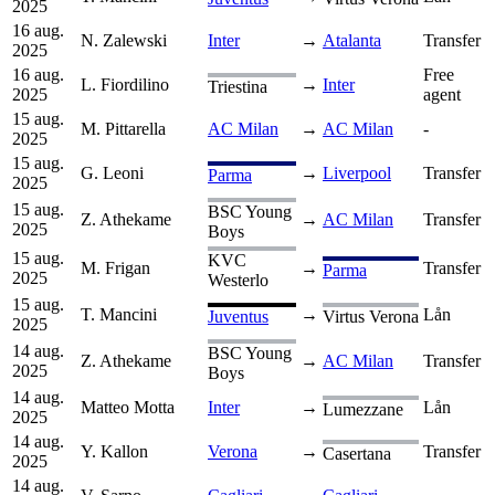
2025
16 aug.
N. Zalewski
Inter
→
Atalanta
Transfer
2025
16 aug.
Free
L. Fiordilino
→
Inter
Triestina
2025
agent
15 aug.
M. Pittarella
AC Milan
→
AC Milan
-
2025
15 aug.
G. Leoni
→
Liverpool
Transfer
Parma
2025
15 aug.
BSC Young
Z. Athekame
→
AC Milan
Transfer
2025
Boys
15 aug.
KVC
M. Frigan
→
Transfer
Parma
2025
Westerlo
15 aug.
T. Mancini
→
Lån
Juventus
Virtus Verona
2025
14 aug.
BSC Young
Z. Athekame
→
AC Milan
Transfer
2025
Boys
14 aug.
Matteo Motta
Inter
→
Lån
Lumezzane
2025
14 aug.
Y. Kallon
Verona
→
Transfer
Casertana
2025
14 aug.