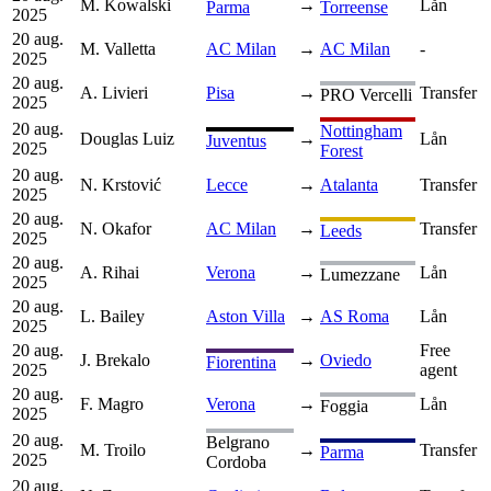
M. Kowalski
→
Lån
Parma
Torreense
2025
20 aug.
M. Valletta
AC Milan
→
AC Milan
-
2025
20 aug.
A. Livieri
Pisa
→
Transfer
PRO Vercelli
2025
20 aug.
Nottingham
Douglas Luiz
→
Lån
Juventus
2025
Forest
20 aug.
N. Krstović
Lecce
→
Atalanta
Transfer
2025
20 aug.
N. Okafor
AC Milan
→
Transfer
Leeds
2025
20 aug.
A. Rihai
Verona
→
Lån
Lumezzane
2025
20 aug.
L. Bailey
Aston Villa
→
AS Roma
Lån
2025
20 aug.
Free
J. Brekalo
→
Oviedo
Fiorentina
2025
agent
20 aug.
F. Magro
Verona
→
Lån
Foggia
2025
20 aug.
Belgrano
M. Troilo
→
Transfer
Parma
2025
Cordoba
20 aug.