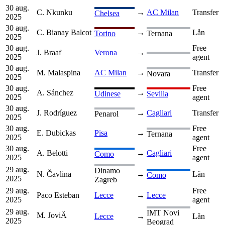
30 aug.
C. Nkunku
→
AC Milan
Transfer
Chelsea
2025
30 aug.
C. Bianay Balcot
→
Lån
Torino
Ternana
2025
30 aug.
Free
J. Braaf
Verona
→
2025
agent
30 aug.
M. Malaspina
AC Milan
→
Transfer
Novara
2025
30 aug.
Free
A. Sánchez
→
Udinese
Sevilla
2025
agent
30 aug.
J. Rodríguez
→
Cagliari
Transfer
Penarol
2025
30 aug.
Free
E. Dubickas
Pisa
→
Ternana
2025
agent
30 aug.
Free
A. Belotti
→
Cagliari
Como
2025
agent
29 aug.
Dinamo
N. Čavlina
→
Lån
Como
2025
Zagreb
29 aug.
Free
Paco Esteban
Lecce
→
Lecce
2025
agent
29 aug.
IMT Novi
M. JoviÄ
Lecce
→
Lån
2025
Beograd