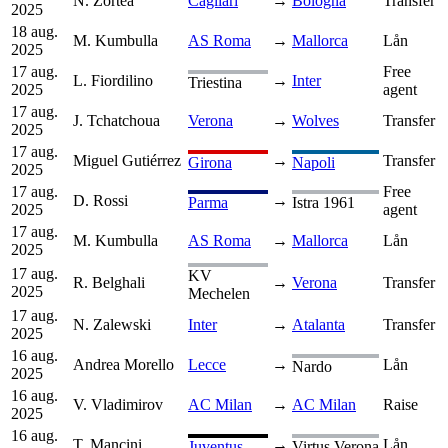
N. Zortea
Cagliari
→
Bologna
Transfer
2025
18 aug.
M. Kumbulla
AS Roma
→
Mallorca
Lån
2025
17 aug.
Free
L. Fiordilino
→
Inter
Triestina
2025
agent
17 aug.
J. Tchatchoua
Verona
→
Wolves
Transfer
2025
17 aug.
Miguel Gutiérrez
→
Transfer
Girona
Napoli
2025
17 aug.
Free
D. Rossi
→
Parma
Istra 1961
2025
agent
17 aug.
M. Kumbulla
AS Roma
→
Mallorca
Lån
2025
17 aug.
KV
R. Belghali
→
Verona
Transfer
2025
Mechelen
17 aug.
N. Zalewski
Inter
→
Atalanta
Transfer
2025
16 aug.
Andrea Morello
Lecce
→
Lån
Nardo
2025
16 aug.
V. Vladimirov
AC Milan
→
AC Milan
Raise
2025
16 aug.
T. Mancini
→
Lån
Juventus
Virtus Verona