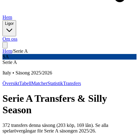
Hem
Ligor
Om oss
Hem
/
Serie A
SA
Serie A
Italy
•
Säsong
2025
/
2026
Översikt
Tabell
Matcher
Statistik
Transfers
Serie A
Transfers & Silly
Season
372 transfers denna säsong (203 köp, 169 lån)
. Se alla
spelarövergångar för
Serie A
säsongen
2025
/
26
.