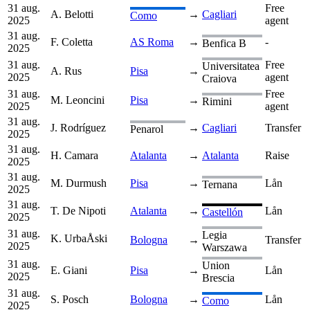
31 aug.
Free
A. Belotti
→
Cagliari
Como
2025
agent
31 aug.
F. Coletta
AS Roma
→
-
Benfica B
2025
31 aug.
Free
Universitatea
A. Rus
Pisa
→
2025
agent
Craiova
31 aug.
Free
M. Leoncini
Pisa
→
Rimini
2025
agent
31 aug.
J. Rodríguez
→
Cagliari
Transfer
Penarol
2025
31 aug.
H. Camara
Atalanta
→
Atalanta
Raise
2025
31 aug.
M. Durmush
Pisa
→
Lån
Ternana
2025
31 aug.
T. De Nipoti
Atalanta
→
Lån
Castellón
2025
31 aug.
Legia
K. UrbaÅski
Bologna
→
Transfer
2025
Warszawa
31 aug.
Union
E. Giani
Pisa
→
Lån
2025
Brescia
31 aug.
S. Posch
Bologna
→
Lån
Como
2025