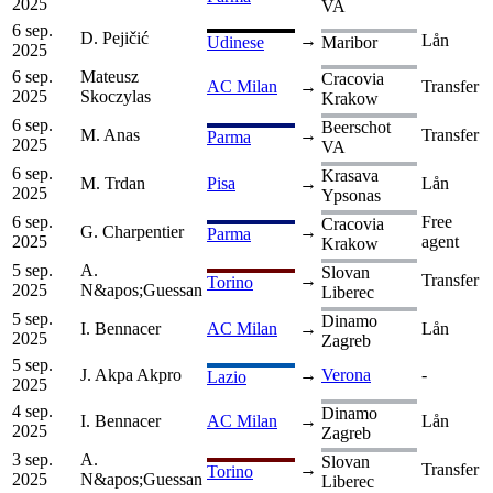
2025
VA
6 sep.
D. Pejičić
→
Lån
Udinese
Maribor
2025
6 sep.
Mateusz
Cracovia
AC Milan
→
Transfer
2025
Skoczylas
Krakow
6 sep.
Beerschot
M. Anas
→
Transfer
Parma
2025
VA
6 sep.
Krasava
M. Trdan
Pisa
→
Lån
2025
Ypsonas
6 sep.
Free
Cracovia
G. Charpentier
→
Parma
2025
agent
Krakow
5 sep.
A.
Slovan
→
Transfer
Torino
2025
N&apos;Guessan
Liberec
5 sep.
Dinamo
I. Bennacer
AC Milan
→
Lån
2025
Zagreb
5 sep.
J. Akpa Akpro
→
Verona
-
Lazio
2025
4 sep.
Dinamo
I. Bennacer
AC Milan
→
Lån
2025
Zagreb
3 sep.
A.
Slovan
→
Transfer
Torino
2025
N&apos;Guessan
Liberec