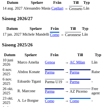
Datum
Spelare
Från
Till
Typ
14 aug. 2027
Alessandro Masia
Cagliari
→
Lån
Grosseto
Säsong
2026
/
27
Datum
Spelare
Från
Till
Typ
17 jan. 2027
Michele Mandelli
→
Lån
Como
Caronnese
Säsong
2025
/
26
Datum
Spelare
Från
Till
Typ
10 juni
Marco Amelia
Genoa
→
AC Milan
Lån
2026
6 nov.
Abdou Konate
→
Raise
Parma
Parma
2025
6 nov.
Edoardo Tigani
→
-
Parma U19
Parma
2025
26 okt.
Free
R. Marcone
→
Parma
AZ Picerno
2025
agent
23 okt.
A. Le Borgne
→
-
Como
Como
2025