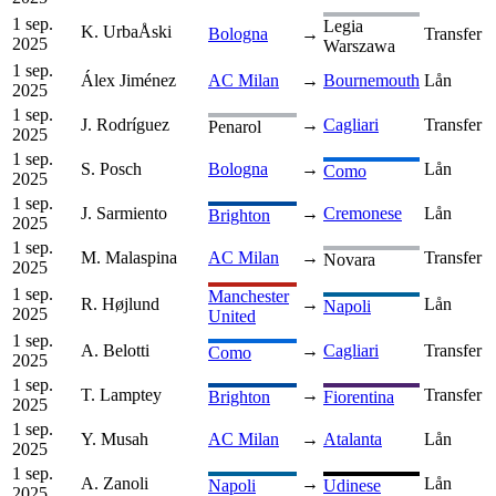
1 sep.
Legia
K. UrbaÅski
Bologna
→
Transfer
2025
Warszawa
1 sep.
Álex Jiménez
AC Milan
→
Bournemouth
Lån
2025
1 sep.
J. Rodríguez
→
Cagliari
Transfer
Penarol
2025
1 sep.
S. Posch
Bologna
→
Lån
Como
2025
1 sep.
J. Sarmiento
→
Cremonese
Lån
Brighton
2025
1 sep.
M. Malaspina
AC Milan
→
Transfer
Novara
2025
1 sep.
Manchester
R. Højlund
→
Lån
Napoli
2025
United
1 sep.
A. Belotti
→
Cagliari
Transfer
Como
2025
1 sep.
T. Lamptey
→
Transfer
Brighton
Fiorentina
2025
1 sep.
Y. Musah
AC Milan
→
Atalanta
Lån
2025
1 sep.
A. Zanoli
→
Lån
Napoli
Udinese
2025