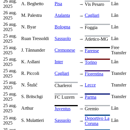
26 aug.
A. Beghetto
Pisa
→
Lån
Vis Pesaro
2025
26 aug.
M. Palestra
Atalanta
→
Cagliari
Lån
2025
26 aug.
N. Byar
Bologna
→
Lån
Foggia
2025
25 aug.
Ruan Tressoldi
Sassuolo
→
Lån
Atletico-MG
2025
25 aug.
Free
J. Tånnander
Cremonese
→
Farense
2025
Transfer
25 aug.
K. Asllani
Inter
→
Lån
Torino
2025
25 aug.
R. Piccoli
Cagliari
→
Transfer
Fiorentina
2025
25 aug.
N. Štulić
→
Lecce
Transfer
Charleroi
2025
25 aug.
S. Britschgi
→
Transfer
FC Luzern
Parma
2025
25 aug.
Arthur
→
Lån
Juventus
Gremio
2025
25 aug.
Deportivo La
S. Mulattieri
Sassuolo
→
Lån
2025
Coruna
25 aug.