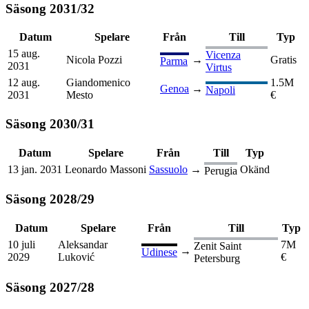
Säsong
2031
/
32
Datum
Spelare
Från
Till
Typ
15 aug.
Vicenza
Nicola Pozzi
→
Gratis
Parma
2031
Virtus
12 aug.
Giandomenico
1.5M
Genoa
→
Napoli
2031
Mesto
€
Säsong
2030
/
31
Datum
Spelare
Från
Till
Typ
13 jan. 2031
Leonardo Massoni
Sassuolo
→
Okänd
Perugia
Säsong
2028
/
29
Datum
Spelare
Från
Till
Typ
10 juli
Aleksandar
7M
Zenit Saint
→
Udinese
2029
Luković
€
Petersburg
Säsong
2027
/
28