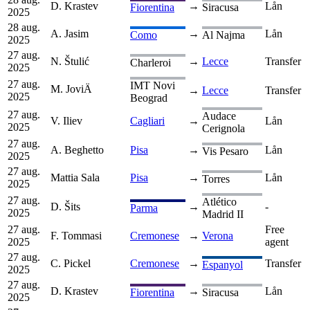
D. Krastev
→
Lån
Fiorentina
Siracusa
2025
28 aug.
A. Jasim
→
Lån
Como
Al Najma
2025
27 aug.
N. Štulić
→
Lecce
Transfer
Charleroi
2025
27 aug.
IMT Novi
M. JoviÄ
→
Lecce
Transfer
2025
Beograd
27 aug.
Audace
V. Iliev
Cagliari
→
Lån
2025
Cerignola
27 aug.
A. Beghetto
Pisa
→
Lån
Vis Pesaro
2025
27 aug.
Mattia Sala
Pisa
→
Lån
Torres
2025
27 aug.
Atlético
D. Šits
→
-
Parma
2025
Madrid II
27 aug.
Free
F. Tommasi
Cremonese
→
Verona
2025
agent
27 aug.
C. Pickel
Cremonese
→
Transfer
Espanyol
2025
27 aug.
D. Krastev
→
Lån
Fiorentina
Siracusa
2025