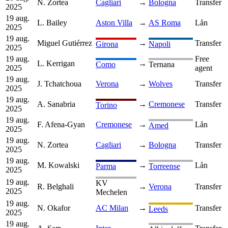
N. Zortea
Cagliari
→
Bologna
Transfer
2025
19 aug.
L. Bailey
Aston Villa
→
AS Roma
Lån
2025
19 aug.
Miguel Gutiérrez
→
Transfer
Girona
Napoli
2025
19 aug.
Free
L. Kerrigan
→
Como
Ternana
2025
agent
19 aug.
J. Tchatchoua
Verona
→
Wolves
Transfer
2025
19 aug.
A. Sanabria
→
Cremonese
Transfer
Torino
2025
19 aug.
F. Afena-Gyan
Cremonese
→
Lån
Amed
2025
19 aug.
N. Zortea
Cagliari
→
Bologna
Transfer
2025
19 aug.
M. Kowalski
→
Lån
Parma
Torreense
2025
19 aug.
KV
R. Belghali
→
Verona
Transfer
2025
Mechelen
19 aug.
N. Okafor
AC Milan
→
Transfer
Leeds
2025
19 aug.