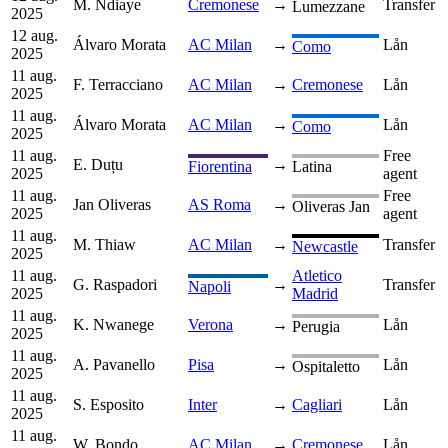
M. Ndiaye
Cremonese
→
Transfer
Lumezzane
2025
12 aug.
Álvaro Morata
AC Milan
→
Lån
Como
2025
11 aug.
F. Terracciano
AC Milan
→
Cremonese
Lån
2025
11 aug.
Álvaro Morata
AC Milan
→
Lån
Como
2025
11 aug.
Free
E. Duțu
→
Fiorentina
Latina
2025
agent
11 aug.
Free
Jan Oliveras
AS Roma
→
Oliveras Jan
2025
agent
11 aug.
M. Thiaw
AC Milan
→
Transfer
Newcastle
2025
11 aug.
Atletico
G. Raspadori
→
Transfer
Napoli
2025
Madrid
11 aug.
K. Nwanege
Verona
→
Lån
Perugia
2025
11 aug.
A. Pavanello
Pisa
→
Lån
Ospitaletto
2025
11 aug.
S. Esposito
Inter
→
Cagliari
Lån
2025
11 aug.
W. Bondo
AC Milan
→
Cremonese
Lån