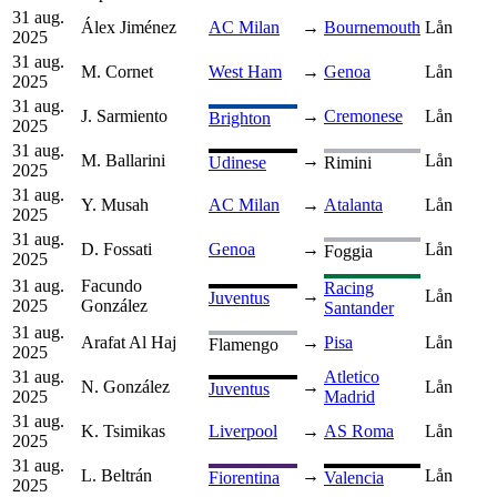
31 aug.
Álex Jiménez
AC Milan
→
Bournemouth
Lån
2025
31 aug.
M. Cornet
West Ham
→
Genoa
Lån
2025
31 aug.
J. Sarmiento
→
Cremonese
Lån
Brighton
2025
31 aug.
M. Ballarini
→
Lån
Udinese
Rimini
2025
31 aug.
Y. Musah
AC Milan
→
Atalanta
Lån
2025
31 aug.
D. Fossati
Genoa
→
Lån
Foggia
2025
31 aug.
Facundo
Racing
→
Lån
Juventus
2025
González
Santander
31 aug.
Arafat Al Haj
→
Pisa
Lån
Flamengo
2025
31 aug.
Atletico
N. González
→
Lån
Juventus
2025
Madrid
31 aug.
K. Tsimikas
Liverpool
→
AS Roma
Lån
2025
31 aug.
L. Beltrán
→
Lån
Fiorentina
Valencia
2025