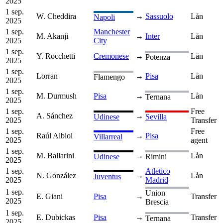
2025
1 sep.
W. Cheddira
→
Sassuolo
Lån
Napoli
2025
1 sep.
Manchester
M. Akanji
→
Inter
Lån
2025
City
1 sep.
Y. Rocchetti
Cremonese
→
Lån
Potenza
2025
1 sep.
Lorran
→
Pisa
Lån
Flamengo
2025
1 sep.
M. Durmush
Pisa
→
Lån
Ternana
2025
1 sep.
Free
A. Sánchez
→
Udinese
Sevilla
2025
Transfer
1 sep.
Free
Raúl Albiol
→
Pisa
Villarreal
2025
agent
1 sep.
M. Ballarini
→
Lån
Udinese
Rimini
2025
1 sep.
Atletico
N. González
→
Lån
Juventus
2025
Madrid
1 sep.
Union
E. Giani
Pisa
→
Transfer
2025
Brescia
1 sep.
E. Dubickas
Pisa
→
Transfer
Ternana
2025