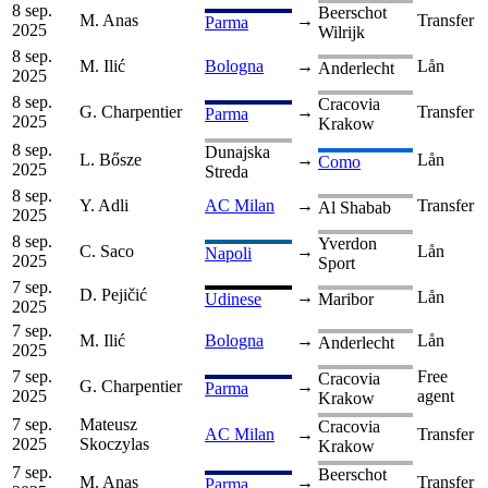
8 sep.
Beerschot
M. Anas
→
Transfer
Parma
2025
Wilrijk
8 sep.
M. Ilić
Bologna
→
Lån
Anderlecht
2025
8 sep.
Cracovia
G. Charpentier
→
Transfer
Parma
2025
Krakow
8 sep.
Dunajska
L. Bősze
→
Lån
Como
2025
Streda
8 sep.
Y. Adli
AC Milan
→
Transfer
Al Shabab
2025
8 sep.
Yverdon
C. Saco
→
Lån
Napoli
2025
Sport
7 sep.
D. Pejičić
→
Lån
Udinese
Maribor
2025
7 sep.
M. Ilić
Bologna
→
Lån
Anderlecht
2025
7 sep.
Free
Cracovia
G. Charpentier
→
Parma
2025
agent
Krakow
7 sep.
Mateusz
Cracovia
AC Milan
→
Transfer
2025
Skoczylas
Krakow
7 sep.
Beerschot
M. Anas
→
Transfer
Parma