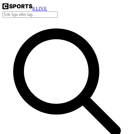
8
LIVE