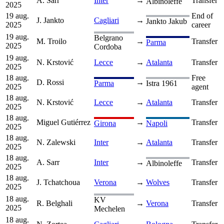
A. Sarr
Inter
→
Transfer
Albinoleffe
2025
19 aug.
End of
J. Jankto
Cagliari
→
Jankto Jakub
2025
career
19 aug.
Belgrano
M. Troilo
→
Transfer
Parma
2025
Cordoba
19 aug.
N. Krstović
Lecce
→
Atalanta
Transfer
2025
18 aug.
Free
D. Rossi
→
Parma
Istra 1961
2025
agent
18 aug.
N. Krstović
Lecce
→
Atalanta
Transfer
2025
18 aug.
Miguel Gutiérrez
→
Transfer
Girona
Napoli
2025
18 aug.
N. Zalewski
Inter
→
Atalanta
Transfer
2025
18 aug.
A. Sarr
Inter
→
Transfer
Albinoleffe
2025
18 aug.
J. Tchatchoua
Verona
→
Wolves
Transfer
2025
18 aug.
KV
R. Belghali
→
Verona
Transfer
2025
Mechelen
18 aug.