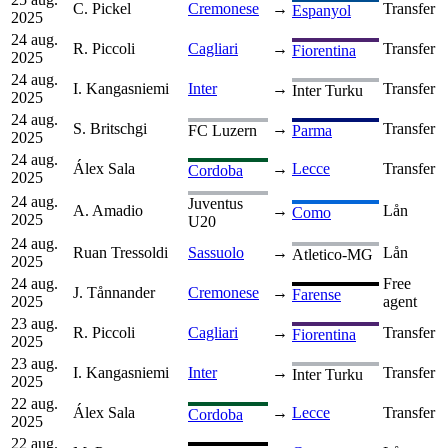
C. Pickel
Cremonese
→
Transfer
Espanyol
2025
24 aug.
R. Piccoli
Cagliari
→
Transfer
Fiorentina
2025
24 aug.
I. Kangasniemi
Inter
→
Transfer
Inter Turku
2025
24 aug.
S. Britschgi
→
Transfer
FC Luzern
Parma
2025
24 aug.
Álex Sala
→
Lecce
Transfer
Cordoba
2025
24 aug.
Juventus
A. Amadio
→
Lån
Como
2025
U20
24 aug.
Ruan Tressoldi
Sassuolo
→
Lån
Atletico-MG
2025
24 aug.
Free
J. Tånnander
Cremonese
→
Farense
2025
agent
23 aug.
R. Piccoli
Cagliari
→
Transfer
Fiorentina
2025
23 aug.
I. Kangasniemi
Inter
→
Transfer
Inter Turku
2025
22 aug.
Álex Sala
→
Lecce
Transfer
Cordoba
2025
22 aug.