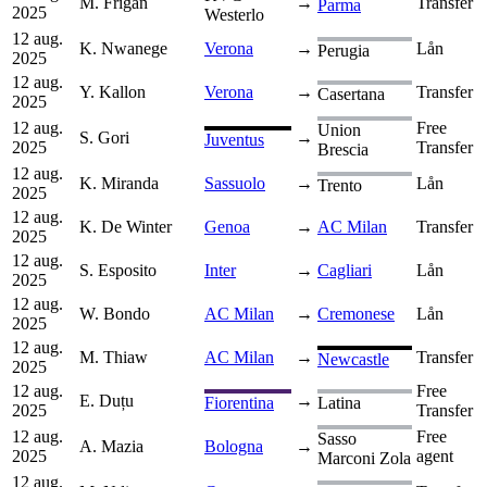
M. Frigan
→
Transfer
Parma
2025
Westerlo
12 aug.
K. Nwanege
Verona
→
Lån
Perugia
2025
12 aug.
Y. Kallon
Verona
→
Transfer
Casertana
2025
12 aug.
Free
Union
S. Gori
→
Juventus
2025
Transfer
Brescia
12 aug.
K. Miranda
Sassuolo
→
Lån
Trento
2025
12 aug.
K. De Winter
Genoa
→
AC Milan
Transfer
2025
12 aug.
S. Esposito
Inter
→
Cagliari
Lån
2025
12 aug.
W. Bondo
AC Milan
→
Cremonese
Lån
2025
12 aug.
M. Thiaw
AC Milan
→
Transfer
Newcastle
2025
12 aug.
Free
E. Duțu
→
Fiorentina
Latina
2025
Transfer
12 aug.
Free
Sasso
A. Mazia
Bologna
→
2025
agent
Marconi Zola
12 aug.