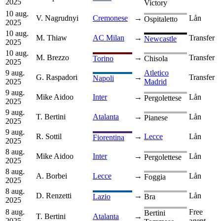
2025
Victory
10 aug.
V. Nagrudnyi
Cremonese
→
Lån
Ospitaletto
2025
10 aug.
M. Thiaw
AC Milan
→
Transfer
Newcastle
2025
10 aug.
M. Brezzo
→
Transfer
Torino
Chisola
2025
9 aug.
Atletico
G. Raspadori
→
Transfer
Napoli
2025
Madrid
9 aug.
Mike Aidoo
Inter
→
Lån
Pergolettese
2025
9 aug.
T. Bertini
Atalanta
→
Lån
Pianese
2025
9 aug.
R. Sottil
→
Lecce
Lån
Fiorentina
2025
8 aug.
Mike Aidoo
Inter
→
Lån
Pergolettese
2025
8 aug.
A. Borbei
Lecce
→
Lån
Foggia
2025
8 aug.
D. Renzetti
→
Lån
Lazio
Bra
2025
8 aug.
Free
Bertini
T. Bertini
Atalanta
→
2025
agent