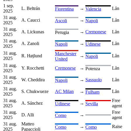
1 sep.
L. Beltrán
→
Lån
Fiorentina
Valencia
2025
31 aug.
A. Caucci
→
Lån
Ascoli
Napoli
2025
31 aug.
A. Lickunas
→
Cremonese
Lån
Perugia
2025
31 aug.
A. Zanoli
→
Lån
Napoli
Udinese
2025
31 aug.
Manchester
R. Højlund
→
Lån
Napoli
2025
United
31 aug.
Y. Rocchetti
Cremonese
→
Lån
Potenza
2025
31 aug.
W. Cheddira
→
Sassuolo
Lån
Napoli
2025
31 aug.
S. Chukwueze
AC Milan
→
Lån
Fulham
2025
31 aug.
Free
A. Sánchez
→
Udinese
Sevilla
2025
agent
31 aug.
Free
D. Alli
→
Como
2025
agent
31 aug.
Matteo
→
Raise
Como
Como
2025
Papaccioli