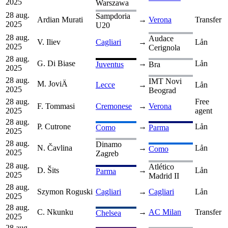
2025
Warszawa
28 aug.
Sampdoria
Ardian Murati
→
Verona
Transfer
2025
U20
28 aug.
Audace
V. Iliev
Cagliari
→
Lån
2025
Cerignola
28 aug.
G. Di Biase
→
Lån
Juventus
Bra
2025
28 aug.
IMT Novi
M. JoviÄ
Lecce
→
Lån
2025
Beograd
28 aug.
Free
F. Tommasi
Cremonese
→
Verona
2025
agent
28 aug.
P. Cutrone
→
Lån
Como
Parma
2025
28 aug.
Dinamo
N. Čavlina
→
Lån
Como
2025
Zagreb
28 aug.
Atlético
D. Šits
→
Lån
Parma
2025
Madrid II
28 aug.
Szymon Roguski
Cagliari
→
Cagliari
Lån
2025
28 aug.
C. Nkunku
→
AC Milan
Transfer
Chelsea
2025
28 aug.