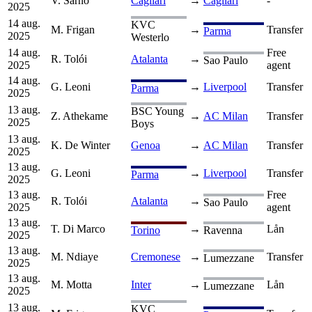
V. Sarno
Cagliari
→
Cagliari
-
2025
14 aug.
KVC
M. Frigan
→
Transfer
Parma
2025
Westerlo
14 aug.
Free
R. Tolói
Atalanta
→
Sao Paulo
2025
agent
14 aug.
G. Leoni
→
Liverpool
Transfer
Parma
2025
13 aug.
BSC Young
Z. Athekame
→
AC Milan
Transfer
2025
Boys
13 aug.
K. De Winter
Genoa
→
AC Milan
Transfer
2025
13 aug.
G. Leoni
→
Liverpool
Transfer
Parma
2025
13 aug.
Free
R. Tolói
Atalanta
→
Sao Paulo
2025
agent
13 aug.
T. Di Marco
→
Lån
Torino
Ravenna
2025
13 aug.
M. Ndiaye
Cremonese
→
Transfer
Lumezzane
2025
13 aug.
M. Motta
Inter
→
Lån
Lumezzane
2025
13 aug.
KVC