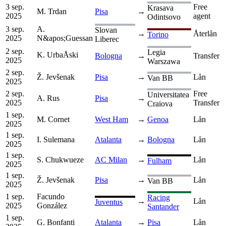
3 sep.
Free
Krasava
M. Trdan
Pisa
→
2025
agent
Odintsovo
3 sep.
A.
Slovan
→
Återlån
Torino
2025
N&apos;Guessan
Liberec
2 sep.
Legia
K. UrbaÅski
Bologna
→
Transfer
2025
Warszawa
2 sep.
Ž. Jevšenak
Pisa
→
Lån
Van BB
2025
2 sep.
Free
Universitatea
A. Rus
Pisa
→
2025
Transfer
Craiova
1 sep.
M. Cornet
West Ham
→
Genoa
Lån
2025
1 sep.
I. Sulemana
Atalanta
→
Bologna
Lån
2025
1 sep.
S. Chukwueze
AC Milan
→
Lån
Fulham
2025
1 sep.
Ž. Jevšenak
Pisa
→
Lån
Van BB
2025
1 sep.
Facundo
Racing
→
Lån
Juventus
2025
González
Santander
1 sep.
G. Bonfanti
Atalanta
→
Pisa
Lån