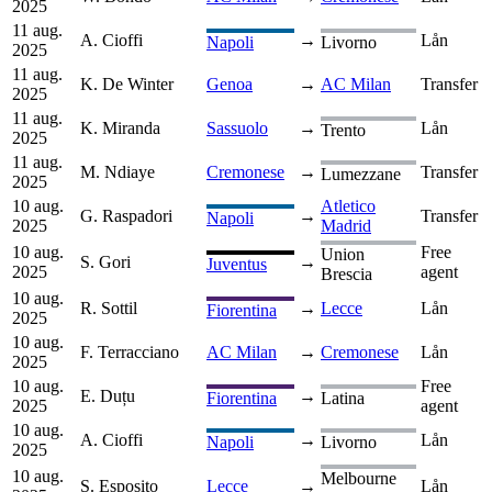
2025
11 aug.
A. Cioffi
→
Lån
Napoli
Livorno
2025
11 aug.
K. De Winter
Genoa
→
AC Milan
Transfer
2025
11 aug.
K. Miranda
Sassuolo
→
Lån
Trento
2025
11 aug.
M. Ndiaye
Cremonese
→
Transfer
Lumezzane
2025
10 aug.
Atletico
G. Raspadori
→
Transfer
Napoli
2025
Madrid
10 aug.
Free
Union
S. Gori
→
Juventus
2025
agent
Brescia
10 aug.
R. Sottil
→
Lecce
Lån
Fiorentina
2025
10 aug.
F. Terracciano
AC Milan
→
Cremonese
Lån
2025
10 aug.
Free
E. Duțu
→
Fiorentina
Latina
2025
agent
10 aug.
A. Cioffi
→
Lån
Napoli
Livorno
2025
10 aug.
Melbourne
S. Esposito
Lecce
→
Lån