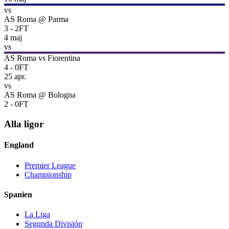
vs
AS Roma
@
Parma
3
-
2
FT
4 maj
vs
AS Roma
vs
Fiorentina
4
-
0
FT
25 apr.
vs
AS Roma
@
Bologna
2
-
0
FT
Alla ligor
England
Premier League
Championship
Spanien
La Liga
Segunda División