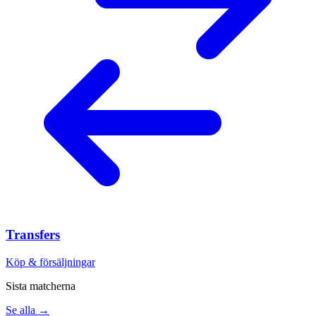
Transfers
Köp & försäljningar
Sista matcherna
Se alla →