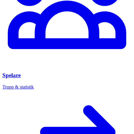
Spelare
Trupp & statistik