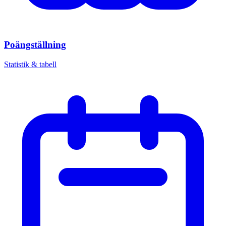
Poängställning
Statistik & tabell