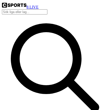
8
LIVE