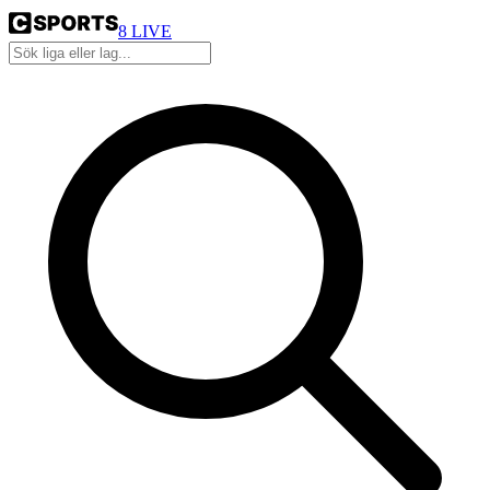
8
LIVE