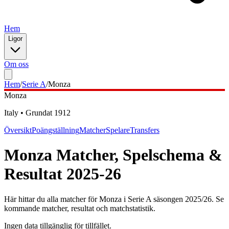
Hem
Ligor
Om oss
Hem
/
Serie A
/
Monza
Monza
Italy
•
Grundat
1912
Översikt
Poängställning
Matcher
Spelare
Transfers
Monza
Matcher, Spelschema &
Resultat
2025
-
26
Här hittar du alla matcher för
Monza
i
Serie A
säsongen
2025
/
26
. Se
kommande matcher, resultat och matchstatistik.
Ingen data tillgänglig för tillfället.