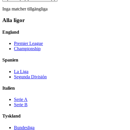
Inga matcher tillgängliga
Alla ligor
England
Premier League
Championship
Spanien
La Liga
Segunda División
Italien
Serie A
Serie B
Tyskland
Bundesliga