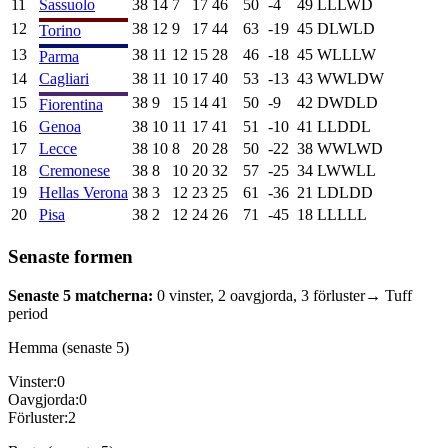
11
Sassuolo
38
14
7
17
46
50
-4
49
L
L
L
W
D
12
38
12
9
17
44
63
-19
45
D
L
W
L
D
Torino
13
38
11
12
15
28
46
-18
45
W
L
L
L
W
Parma
14
Cagliari
38
11
10
17
40
53
-13
43
W
W
L
D
W
15
38
9
15
14
41
50
-9
42
D
W
D
L
D
Fiorentina
16
Genoa
38
10
11
17
41
51
-10
41
L
L
D
D
L
17
Lecce
38
10
8
20
28
50
-22
38
W
W
L
W
D
18
Cremonese
38
8
10
20
32
57
-25
34
L
W
W
L
L
19
Hellas Verona
38
3
12
23
25
61
-36
21
L
D
L
D
D
20
Pisa
38
2
12
24
26
71
-45
18
L
L
L
L
L
Senaste formen
Senaste 5 matcherna:
0
vinster,
2
oavgjorda,
3
förluster
→ Tuff
period
Hemma (senaste 5)
Vinster:
0
Oavgjorda:
0
Förluster:
2