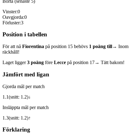
Borta (senaste 5)
Vinster:
0
Oavgjorda:
0
Förluster:
3
Position i tabellen
För att nå
Fiorentina
på position
15
behövs
1
poäng till
→ Inom
räckhåll!
Laget ligger
3
poäng
före
Lecce
på position
17
→ Tätt bakom!
Jämfört med ligan
Gjorda mål per match
1.1
(snitt:
1.2
)
↓
Insläppta mål per match
1.3
(snitt:
1.2
)
↑
Förklaring