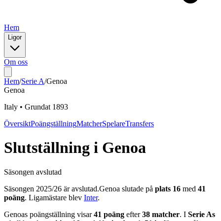
Hem
Ligor
Om oss
Hem
/
Serie A
/
Genoa
Genoa
Italy
•
Grundat
1893
Översikt
Poängställning
Matcher
Spelare
Transfers
Slutställning
i
Genoa
Säsongen avslutad
Säsongen
2025
/
26
är avslutad.
Genoa
slutade på
plats
16
med
41
poäng
.
Ligamästare blev
Inter
.
Genoa
s poängställning visar
41
poäng
efter
38
matcher
. I
Serie A
s