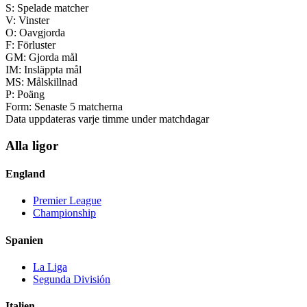
S:
Spelade matcher
V:
Vinster
O:
Oavgjorda
F:
Förluster
GM:
Gjorda mål
IM:
Insläppta mål
MS:
Målskillnad
P:
Poäng
Form:
Senaste 5 matcherna
Data uppdateras varje timme under matchdagar
Alla ligor
England
Premier League
Championship
Spanien
La Liga
Segunda División
Italien