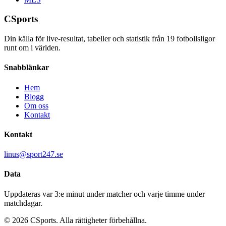
CSports
Din källa för live-resultat, tabeller och statistik från
19
fotbollsligor
runt om i världen.
Snabblänkar
Hem
Blogg
Om oss
Kontakt
Kontakt
linus@sport247.se
Data
Uppdateras var 3:e minut under matcher och varje timme under
matchdagar.
©
2026
CSports. Alla rättigheter förbehållna.