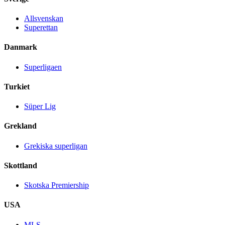
Allsvenskan
Superettan
Danmark
Superligaen
Turkiet
Süper Lig
Grekland
Grekiska superligan
Skottland
Skotska Premiership
USA
MLS