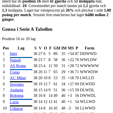
tabell har de
position
16
med
41
gjorda
och
51
insläppta
mål,
målskillnad
-10
. Genomsnittet per match landar på
1,1
gjorda och
1,3
insläppta. Laget har vinstprocent på
26
%
och
plockar i snitt
1,08
poäng per match
. Senaste fem matcherna har laget
hållit nollan
2
gånger
.
Genoa
i
Serie A
Tabellen
Position
16
av
20
lag
Pos
Lag
S
V
O
F
GM
IM
MS
P
Form
1
Inter
38
27
6
5
89
35
+
54
87
D
D
W
W
D
2
38
23
7
8
58
36
+
22
76
W
W
L
D
W
Napoli
3
AS Roma
38
23
4
11
59
31
+
28
73
W
W
W
W
W
4
38
20
11
7
65
29
+
36
71
W
W
W
D
W
Como
5
AC Milan
38
20
10
8
53
35
+
18
70
L
W
L
L
D
6
38
19
12
7
61
34
+
27
69
D
L
W
D
D
Juventus
7
Atalanta
38
15
14
9
51
36
+
15
59
D
L
W
D
L
8
Bologna
38
16
8
14
49
46
+
3
56
D
W
W
D
L
9
38
14
12
12
41
40
+
1
54
W
L
L
W
D
Lazio
10
38
14
8
16
45
48
-3
50
L
L
W
W
D
Udinese