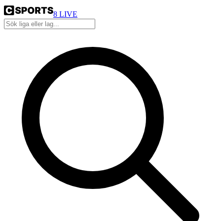
8
LIVE