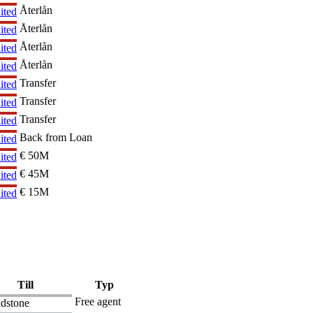
Återlån
ited
Återlån
ited
Återlån
ited
Återlån
ited
Transfer
ited
Transfer
ited
Transfer
ited
Back from Loan
ited
€ 50M
ited
€ 45M
ited
€ 15M
ited
Till
Typ
Free agent
dstone