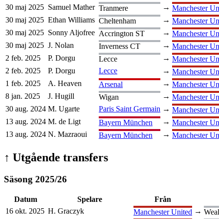
30 maj 2025
Samuel Mather
→
Tranmere
Manchester Un
30 maj 2025
Ethan Williams
→
Cheltenham
Manchester Un
30 maj 2025
Sonny Aljofree
→
Accrington ST
Manchester Un
30 maj 2025
J. Nolan
→
Inverness CT
Manchester Un
2 feb. 2025
P. Dorgu
→
Lecce
Manchester Un
2 feb. 2025
P. Dorgu
Lecce
→
Manchester Un
1 feb. 2025
A. Heaven
→
Arsenal
Manchester Un
8 jan. 2025
J. Hugill
→
Wigan
Manchester Un
30 aug. 2024
M. Ugarte
Paris Saint Germain
→
Manchester Un
13 aug. 2024
M. de Ligt
→
Bayern München
Manchester Un
13 aug. 2024
N. Mazraoui
→
Bayern München
Manchester Un
↑
Utgående transfers
Säsong
2025
/
26
Datum
Spelare
Från
16 okt. 2025
H. Graczyk
→
Manchester United
Weal