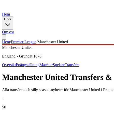
Hem
Ligor
Om oss
Hem
/
Premier League
/
Manchester United
Manchester United
England
•
Grundat
1878
Översikt
Poängställning
Matcher
Spelare
Transfers
Manchester United
Transfers & 
Alla transfers och silly season-nyheter för
Manchester United
i
Premie
↓
50