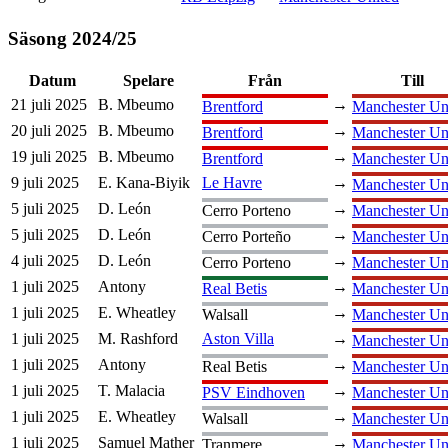
Säsong
2024
/
25
Datum
Spelare
Från
Till
21 juli 2025
B. Mbeumo
→
Brentford
Manchester Un
20 juli 2025
B. Mbeumo
→
Brentford
Manchester Un
19 juli 2025
B. Mbeumo
→
Brentford
Manchester Un
9 juli 2025
E. Kana-Biyik
Le Havre
→
Manchester Un
5 juli 2025
D. León
→
Cerro Porteno
Manchester Un
5 juli 2025
D. León
→
Cerro Porteño
Manchester Un
4 juli 2025
D. León
→
Cerro Porteno
Manchester Un
1 juli 2025
Antony
→
Real Betis
Manchester Un
1 juli 2025
E. Wheatley
→
Walsall
Manchester Un
1 juli 2025
M. Rashford
Aston Villa
→
Manchester Un
1 juli 2025
Antony
→
Real Betis
Manchester Un
1 juli 2025
T. Malacia
→
PSV Eindhoven
Manchester Un
1 juli 2025
E. Wheatley
→
Walsall
Manchester Un
1 juli 2025
Samuel Mather
→
Tranmere
Manchester Un