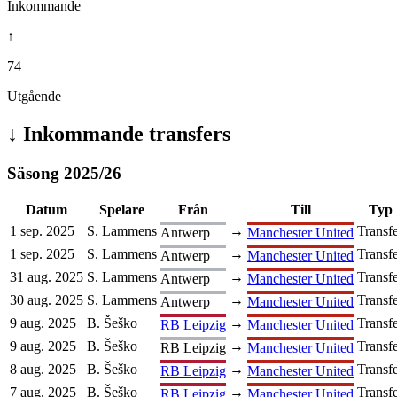
Inkommande
↑
74
Utgående
↓
Inkommande transfers
Säsong
2025
/
26
Datum
Spelare
Från
Till
Typ
1 sep. 2025
S. Lammens
→
Transf
Antwerp
Manchester United
1 sep. 2025
S. Lammens
→
Transf
Antwerp
Manchester United
31 aug. 2025
S. Lammens
→
Transf
Antwerp
Manchester United
30 aug. 2025
S. Lammens
→
Transf
Antwerp
Manchester United
9 aug. 2025
B. Šeško
→
Transf
RB Leipzig
Manchester United
9 aug. 2025
B. Šeško
→
Transf
RB Leipzig
Manchester United
8 aug. 2025
B. Šeško
→
Transf
RB Leipzig
Manchester United
7 aug. 2025
B. Šeško
→
Transf
RB Leipzig
Manchester United