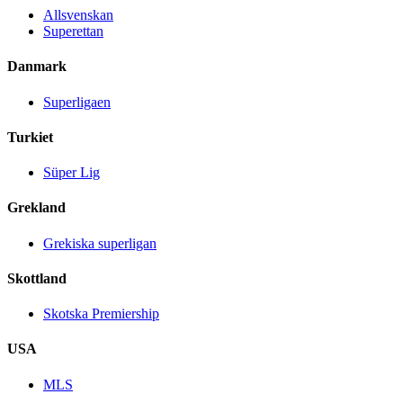
Allsvenskan
Superettan
Danmark
Superligaen
Turkiet
Süper Lig
Grekland
Grekiska superligan
Skottland
Skotska Premiership
USA
MLS