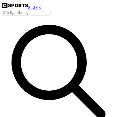
8
LIVE