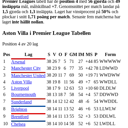
Premier League
s
tabell har de
position
4
med
56
gjorda
och
49
insläppta
mål, målskillnad
+
7
. Genomsnittet per match landar på
1,5
gjorda och
1,3
insläppta. Laget har vinstprocent på
50
%
och
plockar i snitt
1,71
poäng per match
. Senaste fem matcherna har
laget
inte hållit nollan
.
Aston Villa
i
Premier League
Tabellen
Position
4
av
20
lag
Pos
Lag
S
V
O
F
GM
IM
MS
P
Form
1
38
26
7
5
71
27
+
44
85
W
W
W
W
W
Arsenal
2
Manchester City
38
23
9
6
77
35
+
42
78
L
D
W
W
D
3
38
20
11
7
69
50
+
19
71
W
W
D
W
W
Manchester United
4
Aston Villa
38
19
8
11
56
49
+
7
65
W
W
D
L
L
5
Liverpool
38
17
9
12
63
53
+
10
60
D
L
D
L
W
6
Bournemouth
38
13
18
7
58
54
+
4
57
D
D
W
W
D
7
38
14
12
12
42
48
-6
54
W
W
D
D
L
Sunderland
8
38
14
11
13
52
46
+
6
53
L
L
W
L
W
Brighton
9
38
14
11
13
55
52
+
3
53
D
D
L
W
L
Brentford
10
38
14
10
14
58
52
+
6
52
L
W
D
L
L
Chelsea