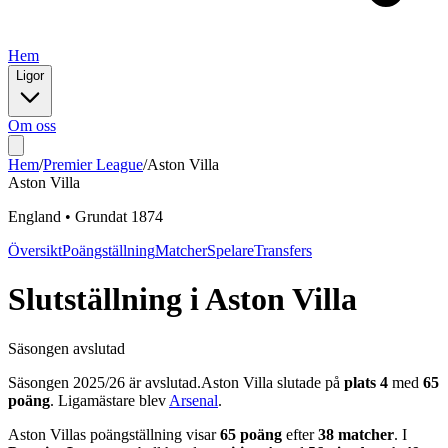
Hem
Ligor
Om oss
Hem
/
Premier League
/
Aston Villa
Aston Villa
England
•
Grundat
1874
Översikt
Poängställning
Matcher
Spelare
Transfers
Slutställning
i
Aston Villa
Säsongen avslutad
Säsongen
2025
/
26
är avslutad.
Aston Villa
slutade på
plats
4
med
65
poäng
.
Ligamästare blev
Arsenal
.
Aston Villa
s poängställning visar
65
poäng
efter
38
matcher
. I