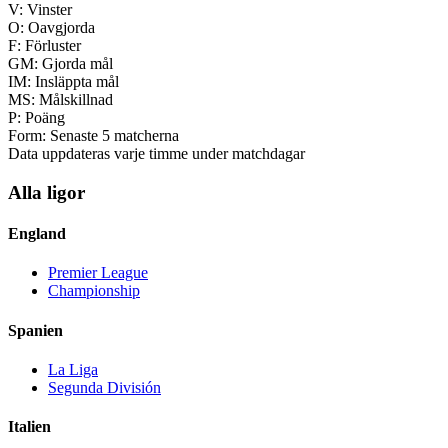
V:
Vinster
O:
Oavgjorda
F:
Förluster
GM:
Gjorda mål
IM:
Insläppta mål
MS:
Målskillnad
P:
Poäng
Form:
Senaste 5 matcherna
Data uppdateras varje timme under matchdagar
Alla ligor
England
Premier League
Championship
Spanien
La Liga
Segunda División
Italien