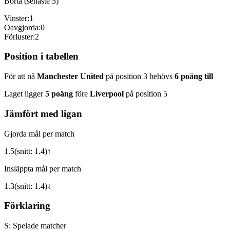
Borta (senaste 5)
Vinster:
1
Oavgjorda:
0
Förluster:
2
Position i tabellen
För att nå
Manchester United
på position
3
behövs
6
poäng till
Laget ligger
5
poäng
före
Liverpool
på position
5
Jämfört med ligan
Gjorda mål per match
1.5
(snitt:
1.4
)
↑
Insläppta mål per match
1.3
(snitt:
1.4
)
↓
Förklaring
S:
Spelade matcher