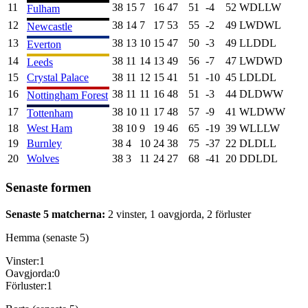
11
38
15
7
16
47
51
-4
52
W
D
L
L
W
Fulham
12
38
14
7
17
53
55
-2
49
L
W
D
W
L
Newcastle
13
38
13
10
15
47
50
-3
49
L
L
D
D
L
Everton
14
38
11
14
13
49
56
-7
47
L
W
D
W
D
Leeds
15
Crystal Palace
38
11
12
15
41
51
-10
45
L
D
L
D
L
16
38
11
11
16
48
51
-3
44
D
L
D
W
W
Nottingham Forest
17
38
10
11
17
48
57
-9
41
W
L
D
W
W
Tottenham
18
West Ham
38
10
9
19
46
65
-19
39
W
L
L
L
W
19
Burnley
38
4
10
24
38
75
-37
22
D
L
D
L
L
20
Wolves
38
3
11
24
27
68
-41
20
D
D
L
D
L
Senaste formen
Senaste 5 matcherna:
2
vinster,
1
oavgjorda,
2
förluster
Hemma (senaste 5)
Vinster:
1
Oavgjorda:
0
Förluster:
1