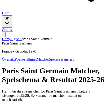
Hem
Ligor
Om oss
Hem
/
Ligue 1
/
Paris Saint Germain
Paris Saint Germain
France
•
Grundat
1970
Översikt
Poängställning
Matcher
Spelare
Transfers
Paris Saint Germain
Matcher,
Spelschema & Resultat
2025
-
26
Här hittar du alla matcher för
Paris Saint Germain
i
Ligue 1
säsongen
2025
/
26
. Se kommande matcher, resultat och
matchstatistik.