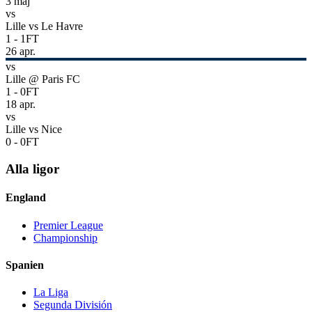
3 maj
vs
Lille
vs
Le Havre
1
-
1
FT
26 apr.
vs
Lille
@
Paris FC
1
-
0
FT
18 apr.
vs
Lille
vs
Nice
0
-
0
FT
Alla ligor
England
Premier League
Championship
Spanien
La Liga
Segunda División