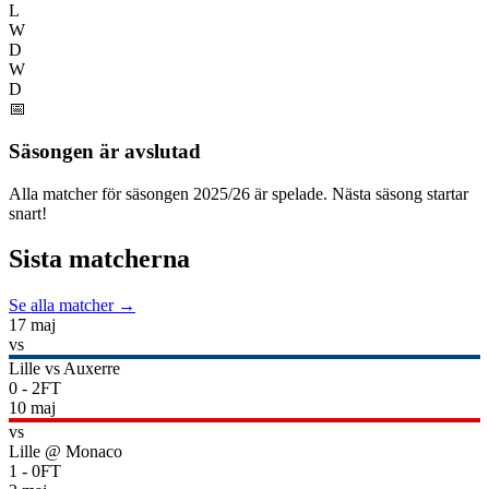
L
W
D
W
D
📅
Säsongen är avslutad
Alla matcher för säsongen
2025
/
26
är spelade. Nästa säsong startar
snart!
Sista matcherna
Se alla matcher →
17 maj
vs
Lille
vs
Auxerre
0
-
2
FT
10 maj
vs
Lille
@
Monaco
1
-
0
FT