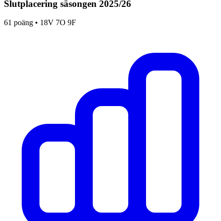
Slutplacering säsongen
2025
/
26
61
poäng •
18
V
7
O
9
F