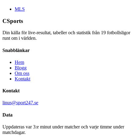
MLS
CSports
Din källa för live-resultat, tabeller och statistik från
19
fotbollsligor
runt om i världen.
Snabblänkar
Hem
Blogg
Om oss
Kontakt
Kontakt
linus@sport247.se
Data
Uppdateras var 3:e minut under matcher och varje timme under
matchdagar.