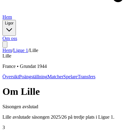
Hem
Ligor
Om oss
Hem
/
Ligue 1
/
Lille
Lille
France
•
Grundat
1944
Översikt
Poängställning
Matcher
Spelare
Transfers
Om
Lille
Säsongen avslutad
Lille avslutade säsongen 2025/26 på tredje plats i Ligue 1.
3