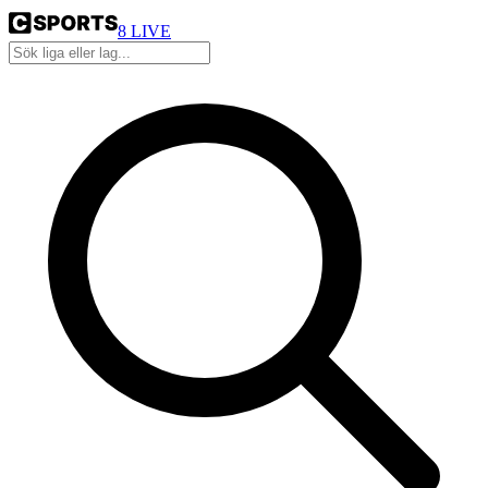
8
LIVE