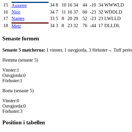
15
34
8
10
16
34
44
-10
34
W
W
W
L
D
Auxerre
16
Nice
34
7
11
16
37
60
-23
32
W
D
D
L
D
17
Nantes
33
5
8
20
29
52
-23
23
L
W
L
L
D
18
34
3
8
23
32
76
-44
17
D
L
L
D
L
Metz
Senaste formen
Senaste 5 matcherna:
1
vinster,
1
oavgjorda,
3
förluster
→ Tuff peri
Hemma (senaste 5)
Vinster:
1
Oavgjorda:
0
Förluster:
1
Borta (senaste 5)
Vinster:
0
Oavgjorda:
0
Förluster:
3
Position i tabellen