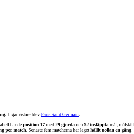
ng
.
Ligamästare blev
Paris Saint Germain
.
abell har de
position
17
med
29
gjorda
och
52
insläppta
mål, målskil
g per match
. Senaste fem matcherna har laget
hållit nollan en gång
.