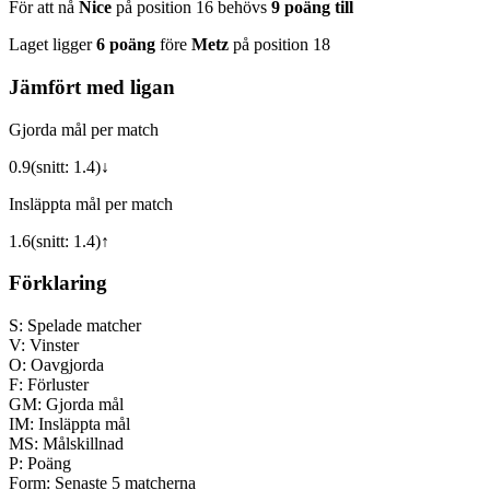
För att nå
Nice
på position
16
behövs
9
poäng till
Laget ligger
6
poäng
före
Metz
på position
18
Jämfört med ligan
Gjorda mål per match
0.9
(snitt:
1.4
)
↓
Insläppta mål per match
1.6
(snitt:
1.4
)
↑
Förklaring
S:
Spelade matcher
V:
Vinster
O:
Oavgjorda
F:
Förluster
GM:
Gjorda mål
IM:
Insläppta mål
MS:
Målskillnad
P:
Poäng
Form:
Senaste 5 matcherna