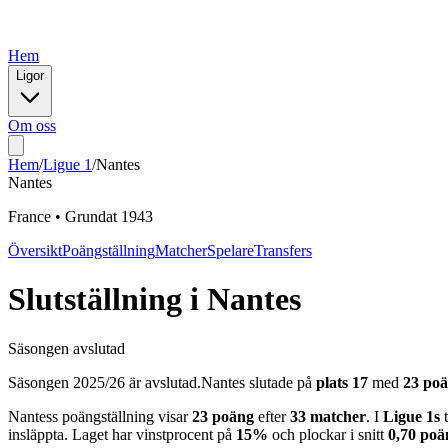
Hem
Ligor
Om oss
Hem
/
Ligue 1
/
Nantes
Nantes
France
•
Grundat
1943
Översikt
Poängställning
Matcher
Spelare
Transfers
Slutställning
i
Nantes
Säsongen avslutad
Säsongen
2025
/
26
är avslutad.
Nantes
slutade på
plats
17
med
23
poä
Nantes
s poängställning visar
23
poäng
efter
33
matcher
. I
Ligue 1
s
t
insläppta. Laget har vinstprocent på
15
%
och
plockar i snitt
0,70
poän