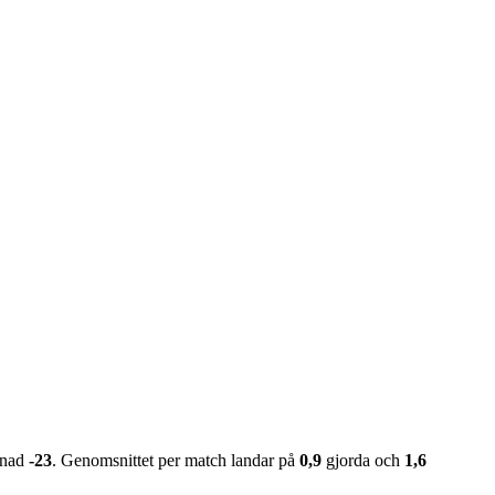
lnad
-23
. Genomsnittet per match landar på
0,9
gjorda och
1,6