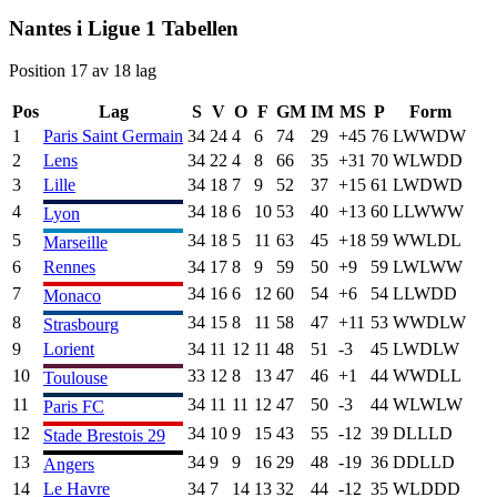
Nantes
i
Ligue 1
Tabellen
Position
17
av
18
lag
Pos
Lag
S
V
O
F
GM
IM
MS
P
Form
1
Paris Saint Germain
34
24
4
6
74
29
+
45
76
L
W
W
D
W
2
Lens
34
22
4
8
66
35
+
31
70
W
L
W
D
D
3
Lille
34
18
7
9
52
37
+
15
61
L
W
D
W
D
4
34
18
6
10
53
40
+
13
60
L
L
W
W
W
Lyon
5
34
18
5
11
63
45
+
18
59
W
W
L
D
L
Marseille
6
Rennes
34
17
8
9
59
50
+
9
59
L
W
L
W
W
7
34
16
6
12
60
54
+
6
54
L
L
W
D
D
Monaco
8
34
15
8
11
58
47
+
11
53
W
W
D
L
W
Strasbourg
9
Lorient
34
11
12
11
48
51
-3
45
L
W
D
L
W
10
33
12
8
13
47
46
+
1
44
W
W
D
L
L
Toulouse
11
34
11
11
12
47
50
-3
44
W
L
W
L
W
Paris FC
12
34
10
9
15
43
55
-12
39
D
L
L
L
D
Stade Brestois 29
13
34
9
9
16
29
48
-19
36
D
D
L
L
D
Angers
14
Le Havre
34
7
14
13
32
44
-12
35
W
L
D
D
D