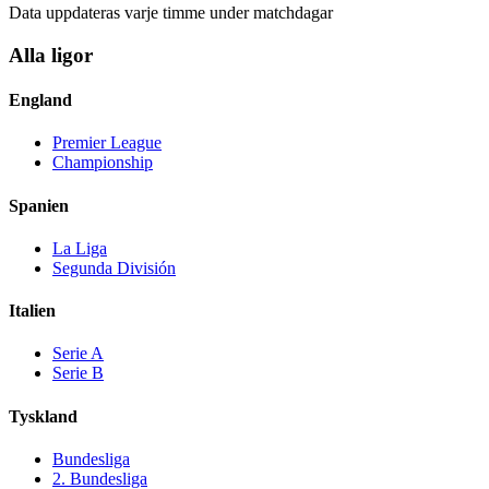
Data uppdateras varje timme under matchdagar
Alla ligor
England
Premier League
Championship
Spanien
La Liga
Segunda División
Italien
Serie A
Serie B
Tyskland
Bundesliga
2. Bundesliga