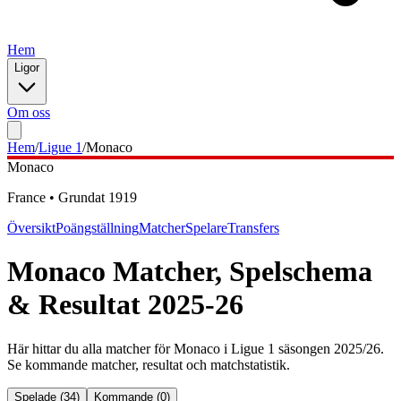
Hem
Ligor
Om oss
Hem
/
Ligue 1
/
Monaco
Monaco
France
•
Grundat
1919
Översikt
Poängställning
Matcher
Spelare
Transfers
Monaco
Matcher, Spelschema
& Resultat
2025
-
26
Här hittar du alla matcher för
Monaco
i
Ligue 1
säsongen
2025
/
26
.
Se kommande matcher, resultat och matchstatistik.
Spelade (
34
)
Kommande (
0
)