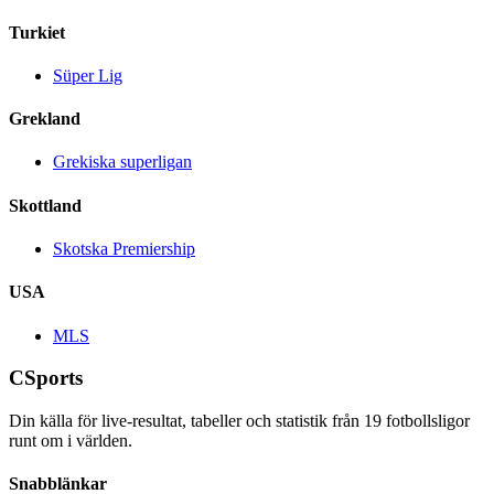
Turkiet
Süper Lig
Grekland
Grekiska superligan
Skottland
Skotska Premiership
USA
MLS
CSports
Din källa för live-resultat, tabeller och statistik från
19
fotbollsligor
runt om i världen.
Snabblänkar