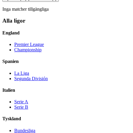
Inga matcher tillgängliga
Alla ligor
England
Premier League
Championship
Spanien
La Liga
Segunda División
Italien
Serie A
Serie B
Tyskland
Bundesliga