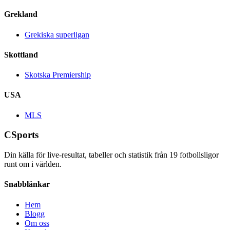
Grekland
Grekiska superligan
Skottland
Skotska Premiership
USA
MLS
CSports
Din källa för live-resultat, tabeller och statistik från
19
fotbollsligor
runt om i världen.
Snabblänkar
Hem
Blogg
Om oss