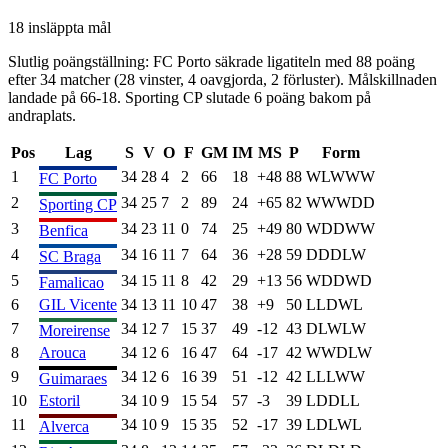
18
insläppta mål
Slutlig poängställning:
FC Porto
säkrade ligatiteln med
88
poäng
efter
34
matcher (
28
vinster,
4
oavgjorda,
2
förluster). Målskillnaden
landade på
66
-
18
.
Sporting CP
slutade
6 poäng
bakom på
andraplats.
Pos
Lag
S
V
O
F
GM
IM
MS
P
Form
1
34
28
4
2
66
18
+
48
88
W
L
W
W
W
FC Porto
2
34
25
7
2
89
24
+
65
82
W
W
W
D
D
Sporting CP
3
34
23
11
0
74
25
+
49
80
W
D
D
W
W
Benfica
4
34
16
11
7
64
36
+
28
59
D
D
D
L
W
SC Braga
5
34
15
11
8
42
29
+
13
56
W
D
D
W
D
Famalicao
6
GIL Vicente
34
13
11
10
47
38
+
9
50
L
L
D
W
L
7
34
12
7
15
37
49
-12
43
D
L
W
L
W
Moreirense
8
Arouca
34
12
6
16
47
64
-17
42
W
W
D
L
W
9
34
12
6
16
39
51
-12
42
L
L
L
W
W
Guimaraes
10
Estoril
34
10
9
15
54
57
-3
39
L
D
D
L
L
11
34
10
9
15
35
52
-17
39
L
D
L
W
L
Alverca