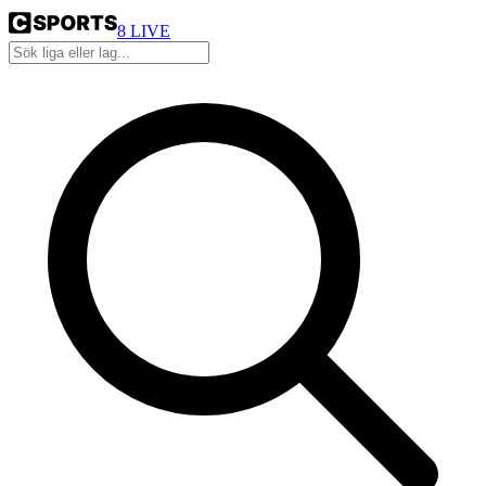
8
LIVE