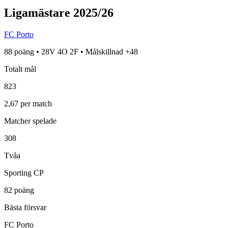
Ligamästare
2025/26
FC Porto
88
poäng •
28
V
4
O
2
F • Målskillnad
+
48
Totalt mål
823
2,67
per match
Matcher spelade
308
Tvåa
Sporting CP
82
poäng
Bästa försvar
FC Porto