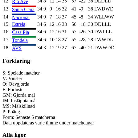
12
34
8
12
14
35
57
-22
36
D
L
D
L
D
Rio Ave
13
34
9
9
16
32
41
-9
36
L
W
D
W
D
Santa Clara
14
34
9
7
18
37
45
-8
34
W
L
L
W
W
Nacional
15
Estrela
34
6
12
16
38
56
-18
30
D
D
L
L
L
16
34
6
12
16
31
57
-26
30
D
W
L
L
L
Casa Pia
17
34
6
10
18
27
55
-28
28
L
W
W
D
L
Tondela
18
34
3
12
19
27
67
-40
21
D
W
W
D
D
AVS
Förklaring
S:
Spelade matcher
V:
Vinster
O:
Oavgjorda
F:
Förluster
GM:
Gjorda mål
IM:
Insläppta mål
MS:
Målskillnad
P:
Poäng
Form:
Senaste 5 matcherna
Data uppdateras varje timme under matchdagar
Alla ligor