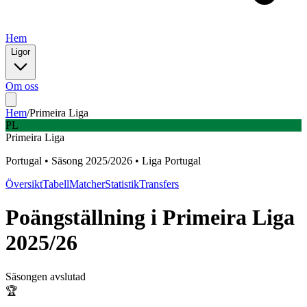
Hem
Ligor
Om oss
Hem
/
Primeira Liga
PL
Primeira Liga
Portugal
•
Säsong
2025
/
2026
•
Liga Portugal
Översikt
Tabell
Matcher
Statistik
Transfers
Poängställning i
Primeira Liga
2025/26
Säsongen avslutad
🏆