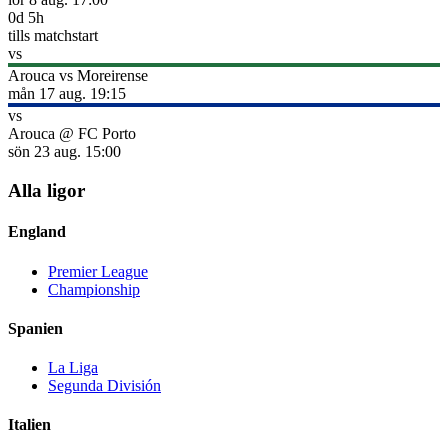
0
d
5
h
tills matchstart
vs
Arouca
vs
Moreirense
mån 17 aug.
19:15
vs
Arouca
@
FC Porto
sön 23 aug.
15:00
Alla ligor
England
Premier League
Championship
Spanien
La Liga
Segunda División
Italien