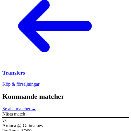
Transfers
Köp & försäljningar
Kommande matcher
Se alla matcher →
Nästa match
vs
Arouca
@
Guimaraes
lör 8 aug.
17:00