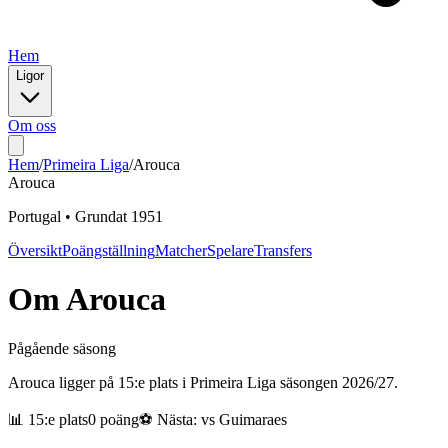
Hem
Ligor
Om oss
Hem
/
Primeira Liga
/
Arouca
Arouca
Portugal
•
Grundat
1951
Översikt
Poängställning
Matcher
Spelare
Transfers
Om
Arouca
Pågående säsong
Arouca ligger på 15:e plats i Primeira Liga säsongen 2026/27.
📊
15
:e plats
0
poäng
⚽ Nästa: vs
Guimaraes