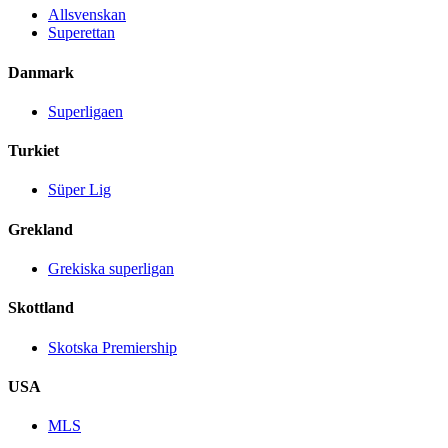
Allsvenskan
Superettan
Danmark
Superligaen
Turkiet
Süper Lig
Grekland
Grekiska superligan
Skottland
Skotska Premiership
USA
MLS