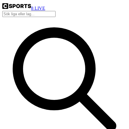
8
LIVE