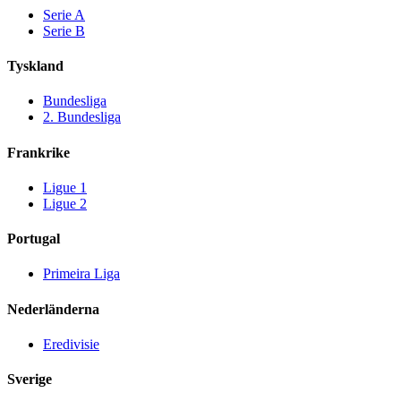
Serie A
Serie B
Tyskland
Bundesliga
2. Bundesliga
Frankrike
Ligue 1
Ligue 2
Portugal
Primeira Liga
Nederländerna
Eredivisie
Sverige