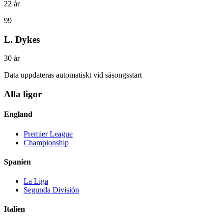
22
år
99
L. Dykes
30
år
Data uppdateras automatiskt vid säsongsstart
Alla ligor
England
Premier League
Championship
Spanien
La Liga
Segunda División
Italien