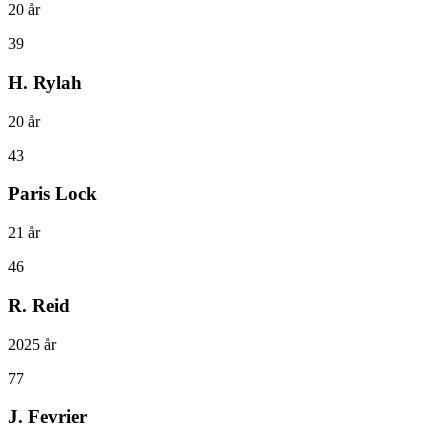
20
år
39
H. Rylah
20
år
43
Paris Lock
21
år
46
R. Reid
2025
år
77
J. Fevrier