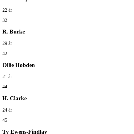
22
år
32
R. Burke
29
år
42
Ollie Hobden
21
år
44
H. Clarke
24
år
45
Ty Ewens-Findlay