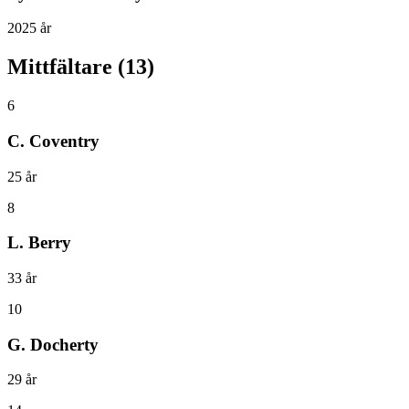
2025
år
Mittfältare
(
13
)
6
C. Coventry
25
år
8
L. Berry
33
år
10
G. Docherty
29
år