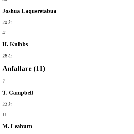
Joshua Laqueretabua
20
år
41
H. Knibbs
26
år
Anfallare
(
11
)
7
T. Campbell
22
år
11
M. Leaburn