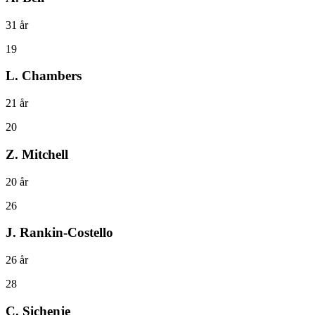
31
år
19
L. Chambers
21
år
20
Z. Mitchell
20
år
26
J. Rankin-Costello
26
år
28
C. Sichenje