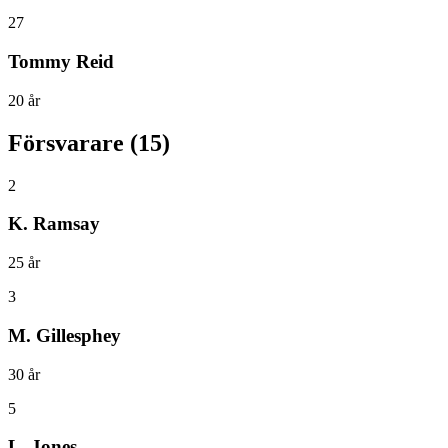
27
Tommy Reid
20
år
Försvarare
(
15
)
2
K. Ramsay
25
år
3
M. Gillesphey
30
år
5
L. Jones