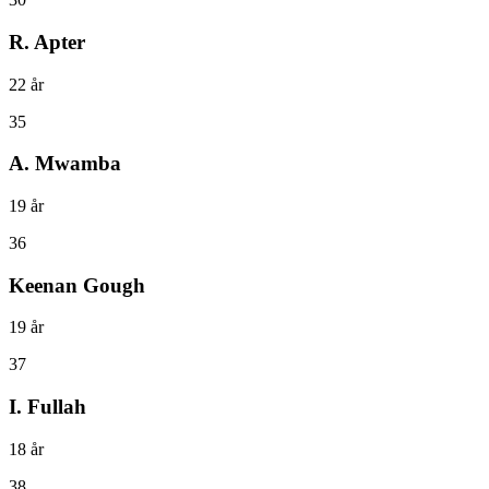
R. Apter
22
år
35
A. Mwamba
19
år
36
Keenan Gough
19
år
37
I. Fullah
18
år
38