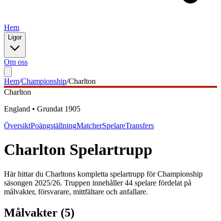
Hem
Ligor
Om oss
Hem
/
Championship
/
Charlton
Charlton
England
•
Grundat
1905
Översikt
Poängställning
Matcher
Spelare
Transfers
Charlton
Spelartrupp
Här hittar du
Charlton
s kompletta spelartrupp för
Championship
säsongen
2025
/
26
. Truppen innehåller
44
spelare fördelat på
målvakter, försvarare, mittfältare och anfallare.
Målvakter
(
5
)