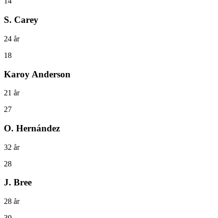
14
S. Carey
24
år
18
Karoy Anderson
21
år
27
O. Hernández
32
år
28
J. Bree
28
år
30