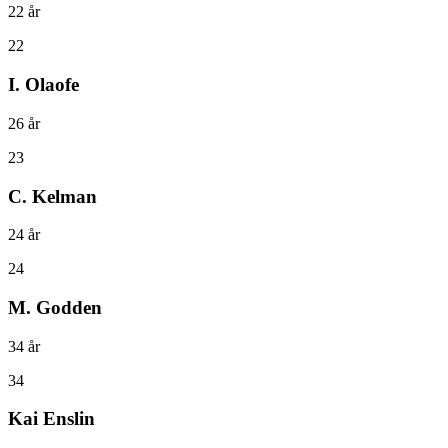
22
år
22
I. Olaofe
26
år
23
C. Kelman
24
år
24
M. Godden
34
år
34
Kai Enslin