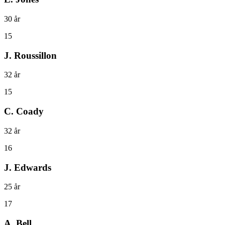
30
år
15
J. Roussillon
32
år
15
C. Coady
32
år
16
J. Edwards
25
år
17
A. Bell