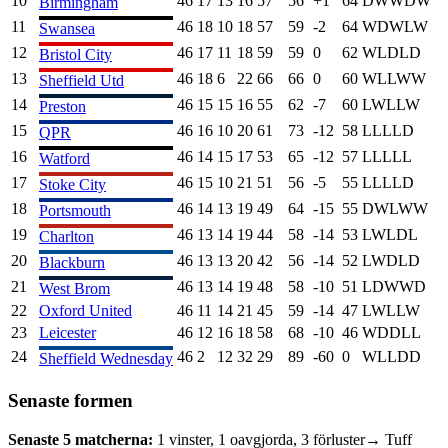
10
46
17
13
16
57
56
+
1
64
D
W
W
D
W
Birmingham
11
46
18
10
18
57
59
-2
64
W
D
W
L
W
Swansea
12
46
17
11
18
59
59
0
62
W
L
D
L
D
Bristol City
13
46
18
6
22
66
66
0
60
W
L
L
W
W
Sheffield Utd
14
46
15
15
16
55
62
-7
60
L
W
L
L
W
Preston
15
46
16
10
20
61
73
-12
58
L
L
L
L
D
QPR
16
46
14
15
17
53
65
-12
57
L
L
L
L
L
Watford
17
46
15
10
21
51
56
-5
55
L
L
L
L
D
Stoke City
18
46
14
13
19
49
64
-15
55
D
W
L
W
W
Portsmouth
19
46
13
14
19
44
58
-14
53
L
W
L
D
L
Charlton
20
46
13
13
20
42
56
-14
52
L
W
D
L
D
Blackburn
21
46
13
14
19
48
58
-10
51
L
D
W
W
D
West Brom
22
Oxford United
46
11
14
21
45
59
-14
47
L
W
L
L
W
23
Leicester
46
12
16
18
58
68
-10
46
W
D
D
L
L
24
46
2
12
32
29
89
-60
0
W
L
L
D
D
Sheffield Wednesday
Senaste formen
Senaste 5 matcherna:
1
vinster,
1
oavgjorda,
3
förluster
→ Tuff