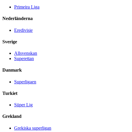
Primeira Liga
Nederländerna
Eredivisie
Sverige
Allsvenskan
Superettan
Danmark
Superligaen
Turkiet
Süper Lig
Grekland
Grekiska superligan