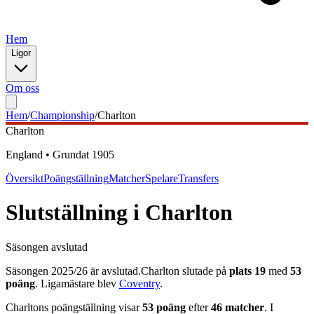
Hem
Ligor
Om oss
Hem
/
Championship
/
Charlton
Charlton
England
•
Grundat
1905
Översikt
Poängställning
Matcher
Spelare
Transfers
Slutställning
i
Charlton
Säsongen avslutad
Säsongen
2025
/
26
är avslutad.
Charlton
slutade på
plats
19
med
53
poäng
.
Ligamästare blev
Coventry
.
Charlton
s poängställning visar
53
poäng
efter
46
matcher
. I