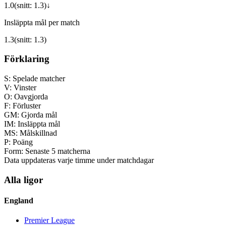
1.0
(snitt:
1.3
)
↓
Insläppta mål per match
1.3
(snitt:
1.3
)
Förklaring
S:
Spelade matcher
V:
Vinster
O:
Oavgjorda
F:
Förluster
GM:
Gjorda mål
IM:
Insläppta mål
MS:
Målskillnad
P:
Poäng
Form:
Senaste 5 matcherna
Data uppdateras varje timme under matchdagar
Alla ligor
England
Premier League