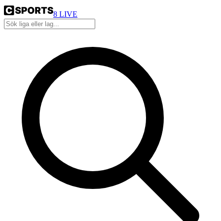
8
LIVE