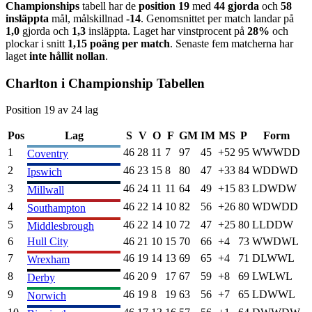
Championship
s
tabell har de
position
19
med
44
gjorda
och
58
insläppta
mål, målskillnad
-14
. Genomsnittet per match landar på
1,0
gjorda och
1,3
insläppta. Laget har vinstprocent på
28
%
och
plockar i snitt
1,15
poäng per match
. Senaste fem matcherna har
laget
inte hållit nollan
.
Charlton
i
Championship
Tabellen
Position
19
av
24
lag
Pos
Lag
S
V
O
F
GM
IM
MS
P
Form
1
46
28
11
7
97
45
+
52
95
W
W
W
D
D
Coventry
2
46
23
15
8
80
47
+
33
84
W
D
D
W
D
Ipswich
3
46
24
11
11
64
49
+
15
83
L
D
W
D
W
Millwall
4
46
22
14
10
82
56
+
26
80
W
D
W
D
D
Southampton
5
46
22
14
10
72
47
+
25
80
L
L
D
D
W
Middlesbrough
6
Hull City
46
21
10
15
70
66
+
4
73
W
W
D
W
L
7
46
19
14
13
69
65
+
4
71
D
L
W
W
L
Wrexham
8
46
20
9
17
67
59
+
8
69
L
W
L
W
L
Derby
9
46
19
8
19
63
56
+
7
65
L
D
W
W
L
Norwich