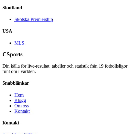
Skottland
Skotska Premiership
USA
MLS
CSports
Din källa för live-resultat, tabeller och statistik från
19
fotbollsligor
runt om i världen.
Snabblänkar
Hem
Blogg
Om oss
Kontakt
Kontakt