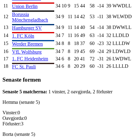
11
34
10
9
15
44
58
-14
39
W
W
D
L
L
Union Berlin
Borussia
12
34
9
11
14
42
53
-11
38
W
L
W
D
D
Mönchengladbach
13
34
9
11
14
40
54
-14
38
D
W
W
L
L
Hamburger SV
14
34
7
11
16
49
63
-14
32
L
L
D
L
D
1. FC Köln
15
34
8
8
18
37
60
-23
32
L
L
L
D
W
Werder Bremen
16
34
7
8
19
45
69
-24
29
L
D
W
L
D
VfL Wolfsburg
17
1. FC Heidenheim
34
6
8
20
41
72
-31
26
L
W
D
W
L
18
34
6
8
20
29
60
-31
26
L
L
L
L
D
FC St. Pauli
Senaste formen
Senaste 5 matcherna:
1
vinster,
2
oavgjorda,
2
förluster
Hemma (senaste 5)
Vinster:
0
Oavgjorda:
0
Förluster:
3
Borta (senaste 5)