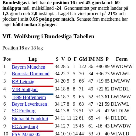
Bundesliga
s
tabell har de
position
16
med
45
gjorda
och
69
insläppta
mål, målskillnad
-24
. Genomsnittet per match landar på
1,3
gjorda och
2,0
insläppta. Laget har vinstprocent på
21
%
och
plockar i snitt
0,85
poäng per match
. Senaste fem matcherna har
laget
hållit nollan
2
gånger
.
VfL Wolfsburg
i
Bundesliga
Tabellen
Position
16
av
18
lag
Pos
Lag
S
V
O
F
GM
IM
MS
P
Form
1
34
28
5
1
122
36
+
86
89
W
W
D
W
W
Bayern München
2
Borussia Dortmund
34
22
7
5
70
34
+
36
73
W
W
L
W
L
3
34
20
5
9
66
47
+
19
65
L
W
L
W
W
RB Leipzig
4
34
18
8
8
71
49
+
22
62
D
W
D
D
L
VfB Stuttgart
5
34
18
7
9
65
52
+
13
61
L
W
D
W
W
1899 Hoffenheim
6
Bayer Leverkusen
34
17
8
9
68
47
+
21
59
D
L
W
W
L
7
SC Freiburg
34
13
8
13
51
57
-6
47
W
L
D
L
W
8
34
11
11
12
61
65
-4
44
D
L
L
D
L
Eintracht Frankfurt
9
34
12
7
15
45
61
-16
43
L
W
W
D
W
FC Augsburg
10
34
10
10
14
44
53
-9
40
W
L
W
L
D
FSV Mainz 05