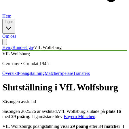
Hem
Ligor
Om oss
Hem
/
Bundesliga
/
VfL Wolfsburg
VfL Wolfsburg
Germany
•
Grundat
1945
Översikt
Poängställning
Matcher
Spelare
Transfers
Slutställning
i
VfL Wolfsburg
Säsongen avslutad
Säsongen
2025
/
26
är avslutad.
VfL Wolfsburg
slutade på
plats
16
med
29
poäng
.
Ligamästare blev
Bayern München
.
VfL Wolfsburg
s poängställning visar
29
poäng
efter
34
matcher
. I