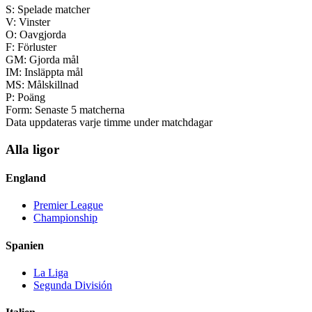
S:
Spelade matcher
V:
Vinster
O:
Oavgjorda
F:
Förluster
GM:
Gjorda mål
IM:
Insläppta mål
MS:
Målskillnad
P:
Poäng
Form:
Senaste 5 matcherna
Data uppdateras varje timme under matchdagar
Alla ligor
England
Premier League
Championship
Spanien
La Liga
Segunda División