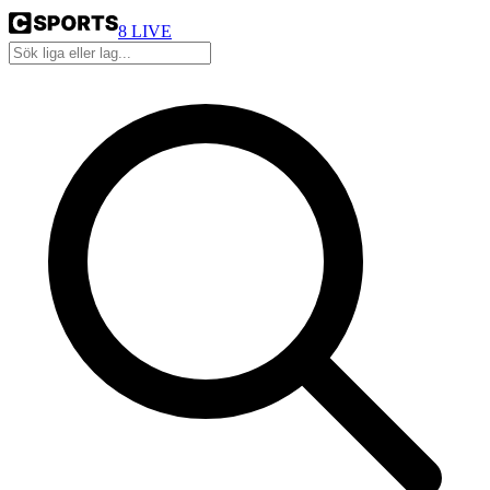
8
LIVE