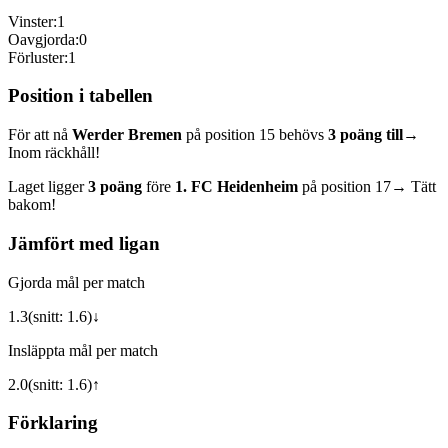
Vinster:
1
Oavgjorda:
0
Förluster:
1
Position i tabellen
För att nå
Werder Bremen
på position
15
behövs
3
poäng till
→
Inom räckhåll!
Laget ligger
3
poäng
före
1. FC Heidenheim
på position
17
→ Tätt
bakom!
Jämfört med ligan
Gjorda mål per match
1.3
(snitt:
1.6
)
↓
Insläppta mål per match
2.0
(snitt:
1.6
)
↑
Förklaring