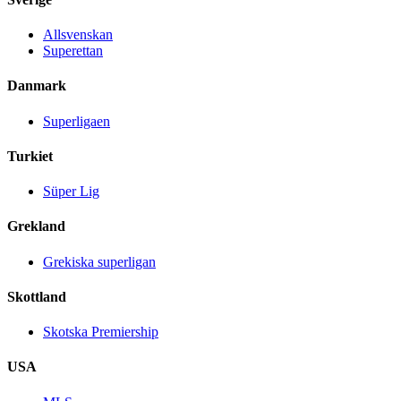
Allsvenskan
Superettan
Danmark
Superligaen
Turkiet
Süper Lig
Grekland
Grekiska superligan
Skottland
Skotska Premiership
USA