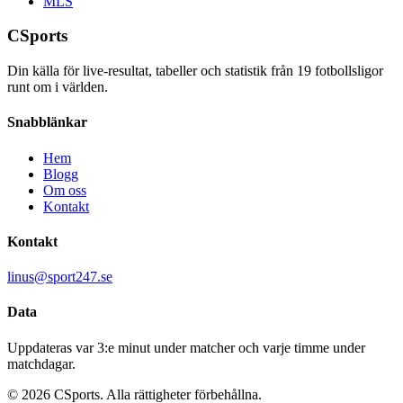
MLS
CSports
Din källa för live-resultat, tabeller och statistik från
19
fotbollsligor
runt om i världen.
Snabblänkar
Hem
Blogg
Om oss
Kontakt
Kontakt
linus@sport247.se
Data
Uppdateras var 3:e minut under matcher och varje timme under
matchdagar.
©
2026
CSports. Alla rättigheter förbehållna.