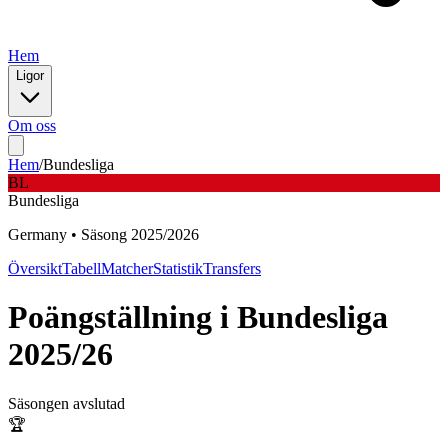
Hem
Ligor
Om oss
Hem
/
Bundesliga
BL
Bundesliga
Germany
•
Säsong
2025
/
2026
Översikt
Tabell
Matcher
Statistik
Transfers
Poängställning i
Bundesliga
2025/26
Säsongen avslutad
🏆