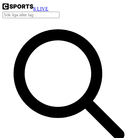
8
LIVE