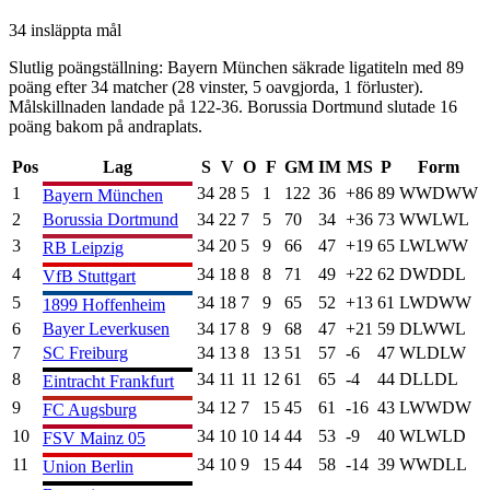
34
insläppta mål
Slutlig poängställning:
Bayern München
säkrade ligatiteln med
89
poäng efter
34
matcher (
28
vinster,
5
oavgjorda,
1
förluster).
Målskillnaden landade på
122
-
36
.
Borussia Dortmund
slutade
16
poäng
bakom på andraplats.
Pos
Lag
S
V
O
F
GM
IM
MS
P
Form
1
34
28
5
1
122
36
+
86
89
W
W
D
W
W
Bayern München
2
Borussia Dortmund
34
22
7
5
70
34
+
36
73
W
W
L
W
L
3
34
20
5
9
66
47
+
19
65
L
W
L
W
W
RB Leipzig
4
34
18
8
8
71
49
+
22
62
D
W
D
D
L
VfB Stuttgart
5
34
18
7
9
65
52
+
13
61
L
W
D
W
W
1899 Hoffenheim
6
Bayer Leverkusen
34
17
8
9
68
47
+
21
59
D
L
W
W
L
7
SC Freiburg
34
13
8
13
51
57
-6
47
W
L
D
L
W
8
34
11
11
12
61
65
-4
44
D
L
L
D
L
Eintracht Frankfurt
9
34
12
7
15
45
61
-16
43
L
W
W
D
W
FC Augsburg
10
34
10
10
14
44
53
-9
40
W
L
W
L
D
FSV Mainz 05
11
34
10
9
15
44
58
-14
39
W
W
D
L
L
Union Berlin