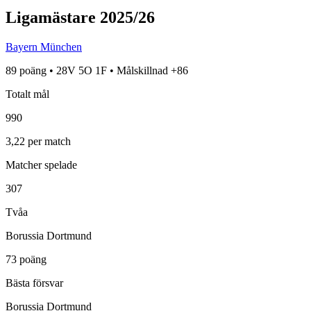
Ligamästare
2025/26
Bayern München
89
poäng •
28
V
5
O
1
F • Målskillnad
+
86
Totalt mål
990
3,22
per match
Matcher spelade
307
Tvåa
Borussia Dortmund
73
poäng
Bästa försvar
Borussia Dortmund