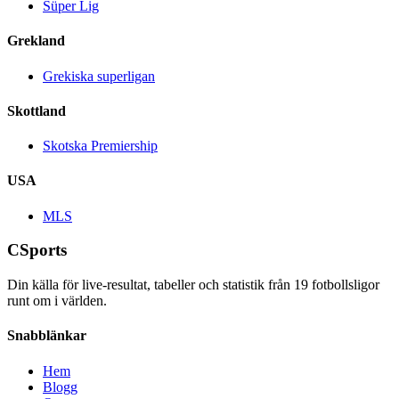
Süper Lig
Grekland
Grekiska superligan
Skottland
Skotska Premiership
USA
MLS
CSports
Din källa för live-resultat, tabeller och statistik från
19
fotbollsligor
runt om i världen.
Snabblänkar
Hem
Blogg