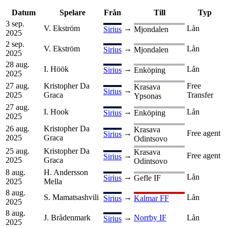
Datum
Spelare
Från
Till
Typ
3 sep.
V. Ekström
→
Lån
Sirius
Mjondalen
2025
2 sep.
V. Ekström
→
Lån
Sirius
Mjondalen
2025
28 aug.
I. Höök
→
Lån
Sirius
Enköping
2025
27 aug.
Kristopher Da
Free
Krasava
→
Sirius
2025
Graca
Transfer
Ypsonas
27 aug.
I. Hook
→
Lån
Sirius
Enköping
2025
26 aug.
Kristopher Da
Krasava
→
Free agent
Sirius
2025
Graca
Odintsovo
25 aug.
Kristopher Da
Krasava
→
Free agent
Sirius
2025
Graca
Odintsovo
8 aug.
H. Andersson
→
Lån
Sirius
Gefle IF
2025
Mella
8 aug.
S. Mamatsashvili
→
Lån
Sirius
Kalmar FF
2025
8 aug.
J. Brådenmark
→
Norrby IF
Lån
Sirius
2025