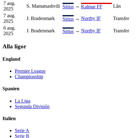
7 aug.
S. Mamatsashvili
→
Lån
Sirius
Kalmar FF
2025
7 aug.
J. Bradenmark
→
Norrby IF
Transfer
Sirius
2025
6 aug.
J. Bradenmark
→
Norrby IF
Transfer
Sirius
2025
Alla ligor
England
Premier League
Championship
Spanien
La Liga
Segunda División
Italien
Serie A
Serie B