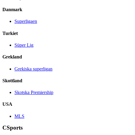
Danmark
Superligaen
Turkiet
Süper Lig
Grekland
Grekiska superligan
Skottland
Skotska Premiership
USA
MLS
CSports