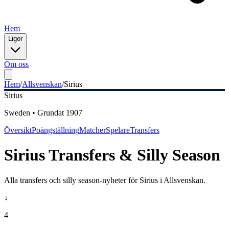
Hem
Ligor
Om oss
Hem
/
Allsvenskan
/
Sirius
Sirius
Sweden
•
Grundat
1907
Översikt
Poängställning
Matcher
Spelare
Transfers
Sirius
Transfers & Silly Season
Alla transfers och silly season-nyheter för
Sirius
i
Allsvenskan
.
↓
4