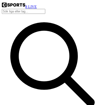
8
LIVE