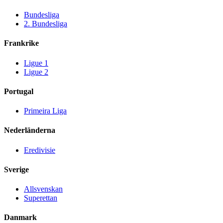
Bundesliga
2. Bundesliga
Frankrike
Ligue 1
Ligue 2
Portugal
Primeira Liga
Nederländerna
Eredivisie
Sverige
Allsvenskan
Superettan
Danmark