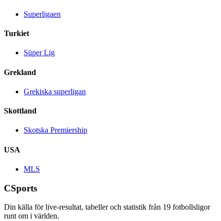
Superligaen
Turkiet
Süper Lig
Grekland
Grekiska superligan
Skottland
Skotska Premiership
USA
MLS
CSports
Din källa för live-resultat, tabeller och statistik från
19
fotbollsligor
runt om i världen.