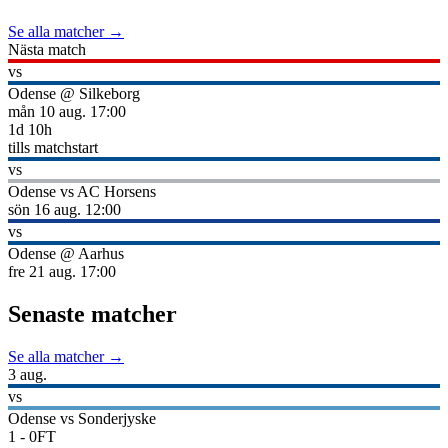
Se alla matcher →
Nästa match
vs
Odense
@
Silkeborg
mån 10 aug.
17:00
1
d
10
h
tills matchstart
vs
Odense
vs
AC Horsens
sön 16 aug.
12:00
vs
Odense
@
Aarhus
fre 21 aug.
17:00
Senaste matcher
Se alla matcher →
3 aug.
vs
Odense
vs
Sonderjyske
1
-
0
FT