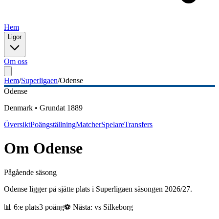
Hem
Ligor
Om oss
Hem
/
Superligaen
/
Odense
Odense
Denmark
•
Grundat
1889
Översikt
Poängställning
Matcher
Spelare
Transfers
Om
Odense
Pågående säsong
Odense ligger på sjätte plats i Superligaen säsongen 2026/27.
📊
6
:e plats
3
poäng
⚽ Nästa: vs
Silkeborg