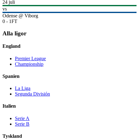
24 juli
vs
Odense
@
Viborg
0
-
1
FT
Alla ligor
England
Premier League
Championship
Spanien
La Liga
Segunda División
Italien
Serie A
Serie B
Tyskland