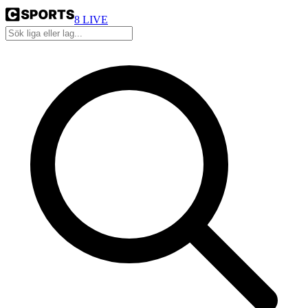
8
LIVE