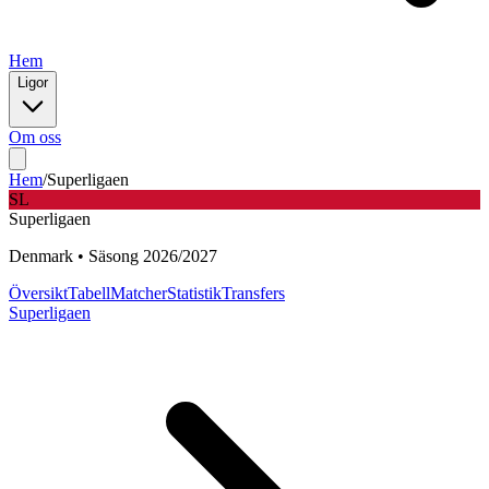
Hem
Ligor
Om oss
Hem
/
Superligaen
SL
Superligaen
Denmark
•
Säsong
2026
/
2027
Översikt
Tabell
Matcher
Statistik
Transfers
Superligaen