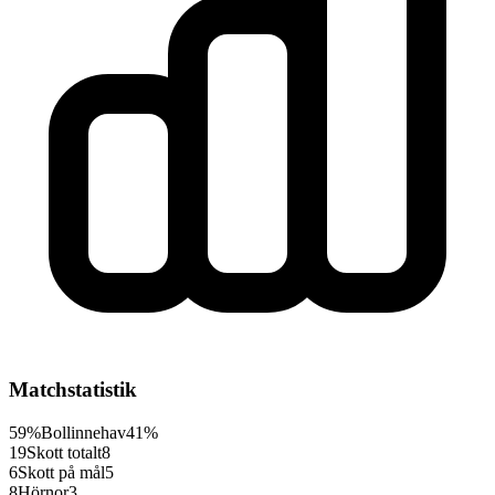
Matchstatistik
59%
Bollinnehav
41%
19
Skott totalt
8
6
Skott på mål
5
8
Hörnor
3