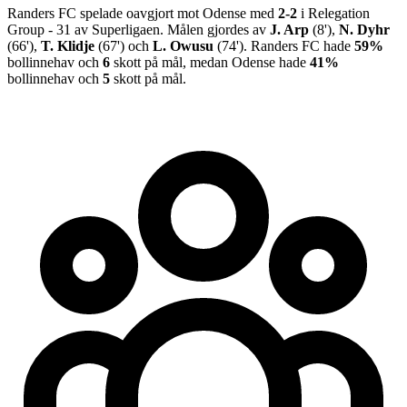
Randers FC
spelade oavgjort
mot
Odense
med
2
-
2
i
Relegation
Group - 31
av
Superligaen
.
Målen gjordes av
J. Arp
(
8
')
,
N. Dyhr
(
66
')
,
T. Klidje
(
67
')
och
L. Owusu
(
74
')
.
Randers FC
hade
59%
bollinnehav och
6
skott på mål, medan
Odense
hade
41%
bollinnehav och
5
skott på mål.