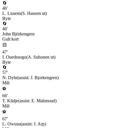
🔄
46
'
L. Lissens
(
S. Hansen
ut)
Byte
🔄
46
'
John Björkengren
Gult kort
🟨
47
'
I. Ouedraogo
(
A. Suhonen
ut)
Byte
🔄
57
'
N. Dyhr
(assist:
J. Bjorkengren
)
Mål
⚽
66
'
T. Klidje
(assist:
E. Mahmoud
)
Mål
⚽
67
'
L. Owusu
(assist:
J. Arp
)