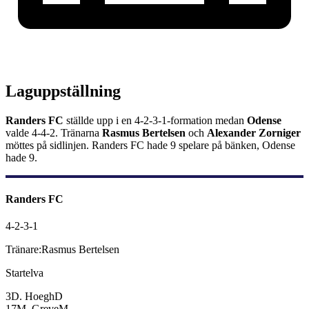
Laguppställning
Randers FC
ställde upp i en
4-2-3-1
-formation medan
Odense
valde
4-4-2
.
Tränarna
Rasmus Bertelsen
och
Alexander Zorniger
möttes på sidlinjen.
Randers FC
hade
9
spelare på bänken,
Odense
hade
9
.
Randers FC
4-2-3-1
Tränare:
Rasmus Bertelsen
Startelva
3
D. Hoegh
D
17
M. Greve
M