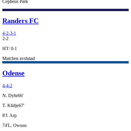
Cepheus Park
Randers FC
4-2-3-1
2
-
2
HT:
0
-
1
Matchen avslutad
Odense
4-4-2
N. Dyhr
66
'
T. Klidje
67
'
8
'
J. Arp
74
'
L. Owusu