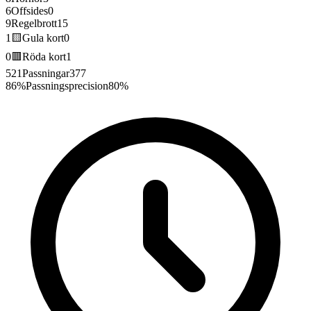
6
Offsides
0
9
Regelbrott
15
1
🟨
Gula kort
0
0
🟥
Röda kort
1
521
Passningar
377
86%
Passningsprecision
80%