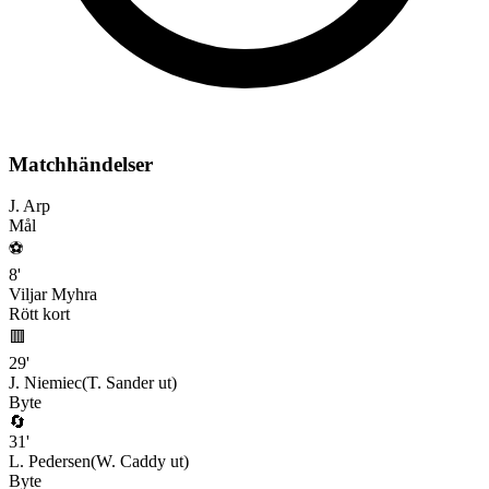
Matchhändelser
J. Arp
Mål
⚽
8
'
Viljar Myhra
Rött kort
🟥
29
'
J. Niemiec
(
T. Sander
ut)
Byte
🔄
31
'
L. Pedersen
(
W. Caddy
ut)
Byte