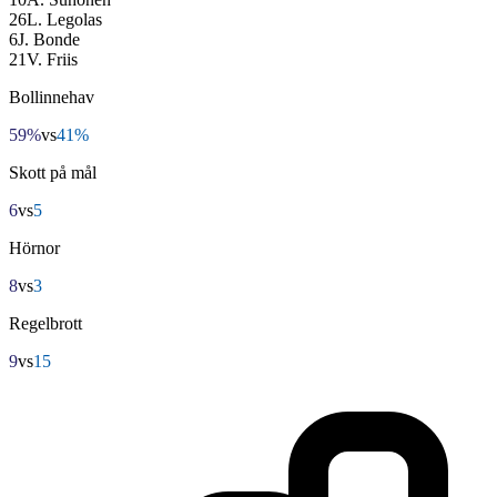
26
L. Legolas
6
J. Bonde
21
V. Friis
Bollinnehav
59%
vs
41%
Skott på mål
6
vs
5
Hörnor
8
vs
3
Regelbrott
9
vs
15