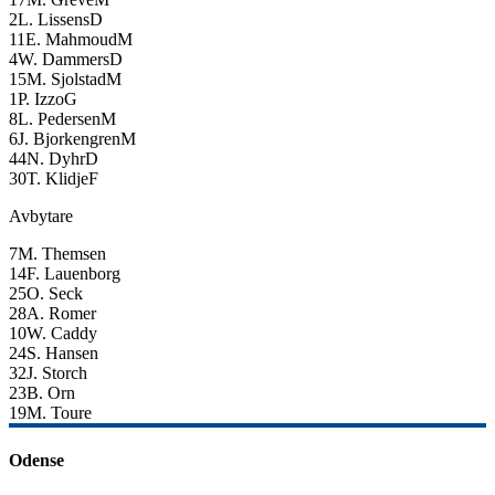
2
L. Lissens
D
11
E. Mahmoud
M
4
W. Dammers
D
15
M. Sjolstad
M
1
P. Izzo
G
8
L. Pedersen
M
6
J. Bjorkengren
M
44
N. Dyhr
D
30
T. Klidje
F
Avbytare
7
M. Themsen
14
F. Lauenborg
25
O. Seck
28
A. Romer
10
W. Caddy
24
S. Hansen
32
J. Storch
23
B. Orn
19
M. Toure
Odense