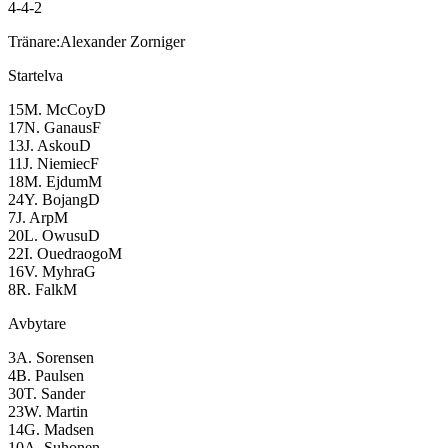
4-4-2
Tränare:
Alexander Zorniger
Startelva
15
M. McCoy
D
17
N. Ganaus
F
13
J. Askou
D
11
J. Niemiec
F
18
M. Ejdum
M
24
Y. Bojang
D
7
J. Arp
M
20
L. Owusu
D
22
I. Ouedraogo
M
16
V. Myhra
G
8
R. Falk
M
Avbytare
3
A. Sorensen
4
B. Paulsen
30
T. Sander
23
W. Martin
14
G. Madsen
10
A. Suhonen