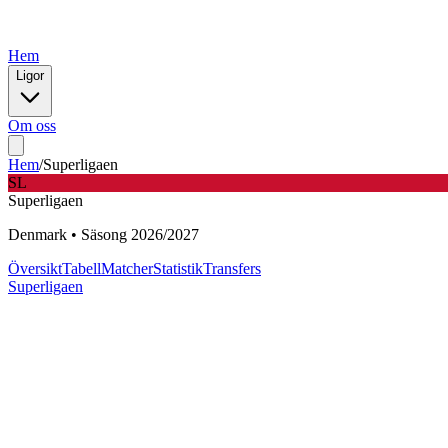
Hem
Ligor
Om oss
Hem
/
Superligaen
SL
Superligaen
Denmark
•
Säsong
2026
/
2027
Översikt
Tabell
Matcher
Statistik
Transfers
Superligaen