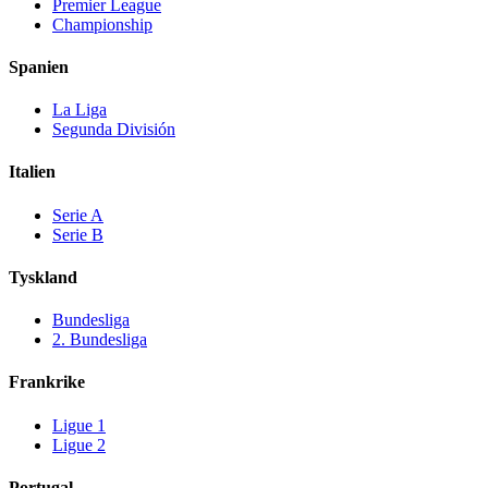
Premier League
Championship
Spanien
La Liga
Segunda División
Italien
Serie A
Serie B
Tyskland
Bundesliga
2. Bundesliga
Frankrike
Ligue 1
Ligue 2
Portugal