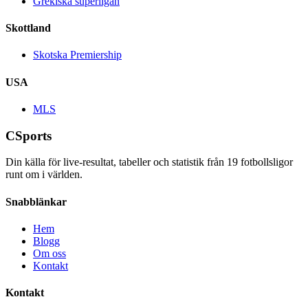
Grekiska superligan
Skottland
Skotska Premiership
USA
MLS
CSports
Din källa för live-resultat, tabeller och statistik från
19
fotbollsligor
runt om i världen.
Snabblänkar
Hem
Blogg
Om oss
Kontakt
Kontakt