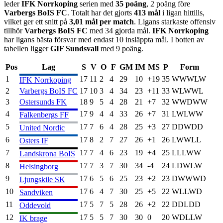
leder
IFK Norrkoping
serien med
35
poäng
,
2 poäng
före
Varbergs BoIS FC
.
Totalt har det gjorts
413
mål
i ligan hittills,
vilket ger ett snitt på
3,01
mål per match
.
Ligans starkaste offensiv
tillhör
Varbergs BoIS FC
med
34
gjorda mål.
IFK Norrkoping
har ligans bästa försvar med endast
10
insläppta mål.
I botten av
tabellen ligger
GIF Sundsvall
med
9
poäng.
Pos
Lag
S
V
O
F
GM
IM
MS
P
Form
1
17
11
2
4
29
10
+
19
35
W
W
W
L
W
IFK Norrkoping
2
Varbergs BoIS FC
17
10
3
4
34
23
+
11
33
W
L
W
W
L
3
Ostersunds FK
18
9
5
4
28
21
+
7
32
W
W
D
W
W
4
17
9
4
4
33
26
+
7
31
L
W
L
W
W
Falkenbergs FF
5
17
7
6
4
28
25
+
3
27
D
D
W
D
D
United Nordic
6
17
8
2
7
27
26
+
1
26
L
W
W
L
L
Osters IF
7
17
7
4
6
23
19
+
4
25
L
L
L
W
W
Landskrona BoIS
8
17
7
3
7
30
34
-4
24
L
D
W
L
W
Helsingborg
9
17
6
5
6
25
23
+
2
23
D
W
W
W
D
Ljungskile SK
10
17
6
4
7
30
25
+
5
22
W
L
L
W
D
Sandviken
11
17
5
7
5
28
26
+
2
22
D
D
L
D
D
Oddevold
12
17
5
5
7
30
30
0
20
W
D
L
L
W
IK brage