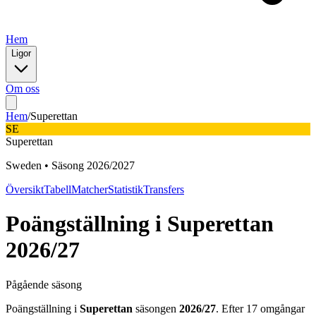
Hem
Ligor
Om oss
Hem
/
Superettan
SE
Superettan
Sweden
•
Säsong
2026
/
2027
Översikt
Tabell
Matcher
Statistik
Transfers
Poängställning i
Superettan
2026/27
Pågående säsong
Poängställning i
Superettan
säsongen
2026/27
. Efter
17
omgångar