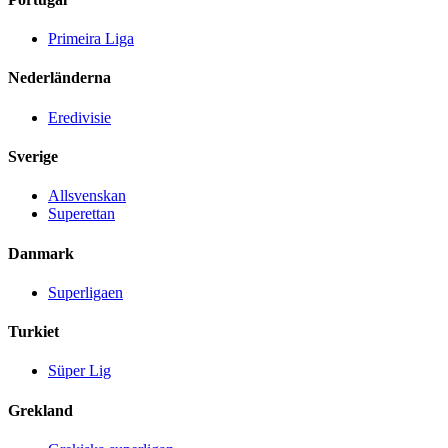
Primeira Liga
Nederländerna
Eredivisie
Sverige
Allsvenskan
Superettan
Danmark
Superligaen
Turkiet
Süper Lig
Grekland