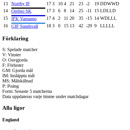
13
Norrby IF
17
3
10
4
21
23
-2
19
D
D
W
W
D
14
17
3
6
8
14
25
-11
15
L
D
L
L
D
Orebro SK
15
17
4
2
11
20
35
-15
14
W
D
L
L
L
IFK Varnamo
16
18
3
0
15
13
42
-29
9
L
L
L
L
L
GIF Sundsvall
Förklaring
S:
Spelade matcher
V:
Vinster
O:
Oavgjorda
F:
Förluster
GM:
Gjorda mål
IM:
Insläppta mål
MS:
Målskillnad
P:
Poäng
Form:
Senaste 5 matcherna
Data uppdateras varje timme under matchdagar
Alla ligor
England