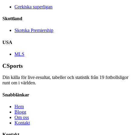
Grekiska superligan
Skottland
Skotska Premiership
USA
MLS
CSports
Din källa för live-resultat, tabeller och statistik från
19
fotbollsligor
runt om i världen.
Snabblänkar
Hem
Blogg
Om oss
Kontakt
Kontakt