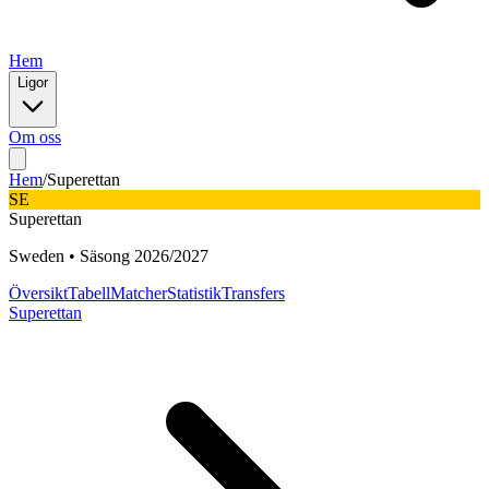
Hem
Ligor
Om oss
Hem
/
Superettan
SE
Superettan
Sweden
•
Säsong
2026
/
2027
Översikt
Tabell
Matcher
Statistik
Transfers
Superettan