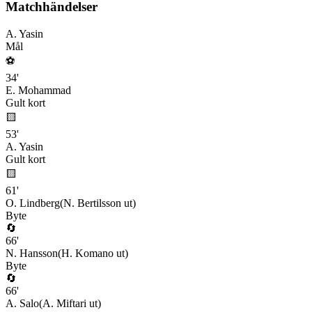
Matchhändelser
A. Yasin
Mål
⚽
34
'
E. Mohammad
Gult kort
🟨
53
'
A. Yasin
Gult kort
🟨
61
'
O. Lindberg
(
N. Bertilsson
ut)
Byte
🔄
66
'
N. Hansson
(
H. Komano
ut)
Byte
🔄
66
'
A. Salo
(
A. Miftari
ut)