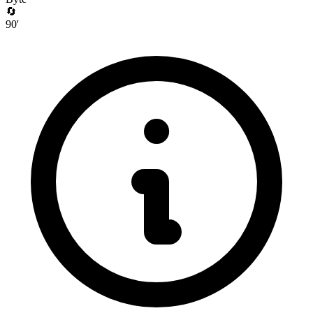
🔄
90
'