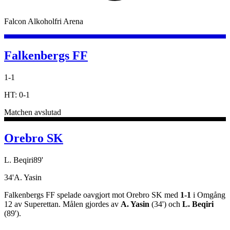
Falcon Alkoholfri Arena
Falkenbergs FF
1
-
1
HT:
0
-
1
Matchen avslutad
Orebro SK
L. Beqiri
89
'
34
'
A. Yasin
Falkenbergs FF
spelade oavgjort
mot
Orebro SK
med
1
-
1
i
Omgång
12
av
Superettan
.
Målen gjordes av
A. Yasin
(
34
')
och
L. Beqiri
(
89
')
.