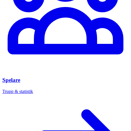
Spelare
Trupp & statistik