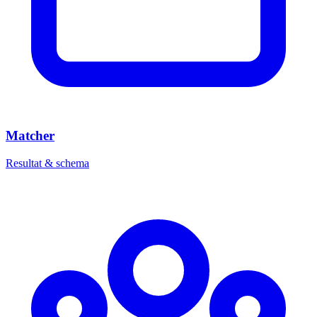
Matcher
Resultat & schema