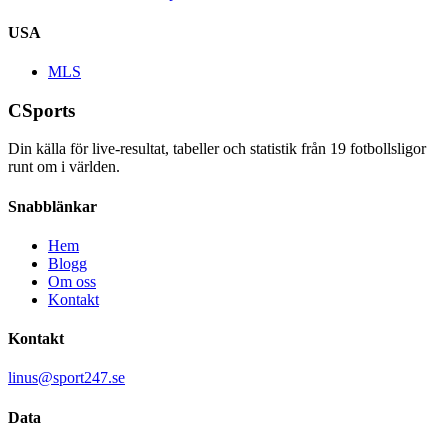
USA
MLS
CSports
Din källa för live-resultat, tabeller och statistik från
19
fotbollsligor
runt om i världen.
Snabblänkar
Hem
Blogg
Om oss
Kontakt
Kontakt
linus@sport247.se
Data