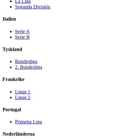
La Liga
Segunda División
Italien
Serie A
Serie B
Tyskland
Bundesliga
2. Bundesliga
Frankrike
Ligue 1
Ligue 2
Portugal
Primeira Liga
Nederländerna