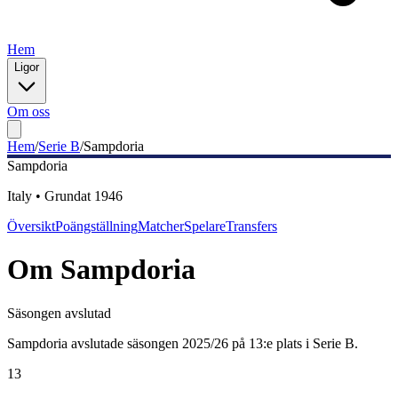
Hem
Ligor
Om oss
Hem
/
Serie B
/
Sampdoria
Sampdoria
Italy
•
Grundat
1946
Översikt
Poängställning
Matcher
Spelare
Transfers
Om
Sampdoria
Säsongen avslutad
Sampdoria avslutade säsongen 2025/26 på 13:e plats i Serie B.
13