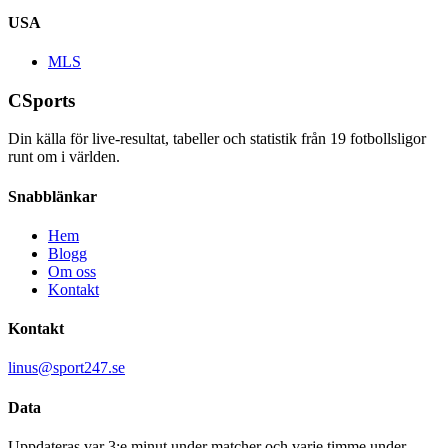
USA
MLS
CSports
Din källa för live-resultat, tabeller och statistik från
19
fotbollsligor
runt om i världen.
Snabblänkar
Hem
Blogg
Om oss
Kontakt
Kontakt
linus@sport247.se
Data
Uppdateras var 3:e minut under matcher och varje timme under