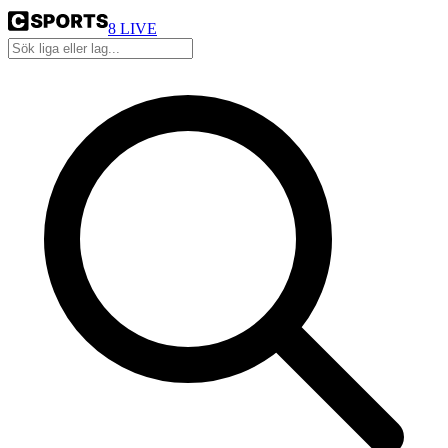
8
LIVE