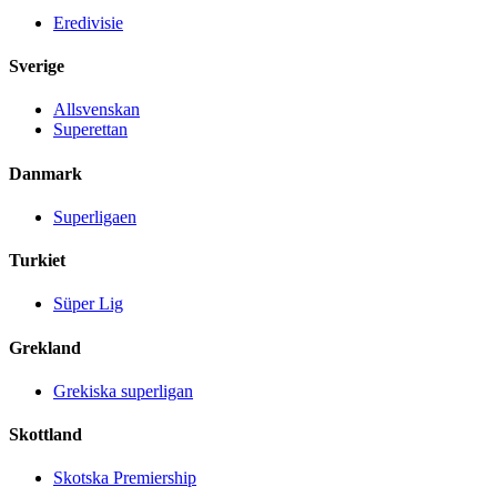
Eredivisie
Sverige
Allsvenskan
Superettan
Danmark
Superligaen
Turkiet
Süper Lig
Grekland
Grekiska superligan
Skottland
Skotska Premiership