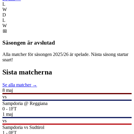
L
W
D
L
W
📅
Säsongen är avslutad
Alla matcher för säsongen
2025
/
26
är spelade. Nästa säsong startar
snart!
Sista matcherna
Se alla matcher →
8 maj
vs
Sampdoria
@
Reggiana
0
-
1
FT
1 maj
vs
Sampdoria
vs
Sudtirol
1
-
0
FT