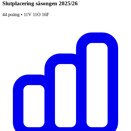
Slutplacering säsongen
2025
/
26
44
poäng •
11
V
11
O
16
F