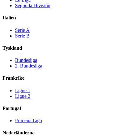
Segunda División
Italien
Serie A
Serie B
Tyskland
Bundesliga
2. Bundesliga
Frankrike
Ligue 1
Ligue 2
Portugal
Primeira Liga
Nederländerna