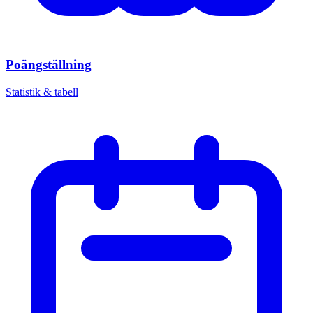
Poängställning
Statistik & tabell