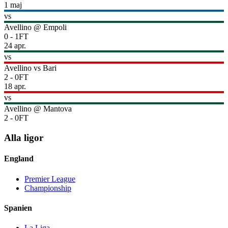
1 maj
vs
Avellino
@
Empoli
0
-
1
FT
24 apr.
vs
Avellino
vs
Bari
2
-
0
FT
18 apr.
vs
Avellino
@
Mantova
2
-
0
FT
Alla ligor
England
Premier League
Championship
Spanien
La Liga