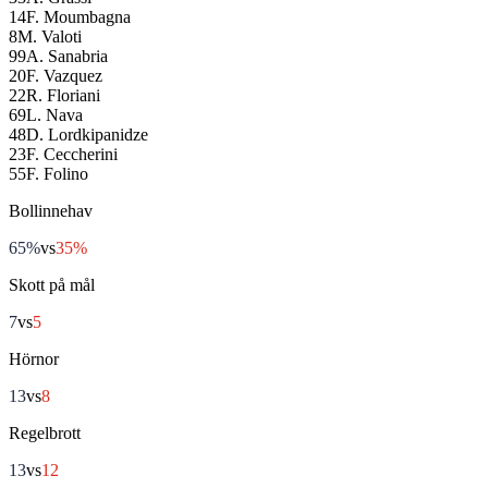
14
F. Moumbagna
8
M. Valoti
99
A. Sanabria
20
F. Vazquez
22
R. Floriani
69
L. Nava
48
D. Lordkipanidze
23
F. Ceccherini
55
F. Folino
Bollinnehav
65%
vs
35%
Skott på mål
7
vs
5
Hörnor
13
vs
8
Regelbrott
13
vs
12