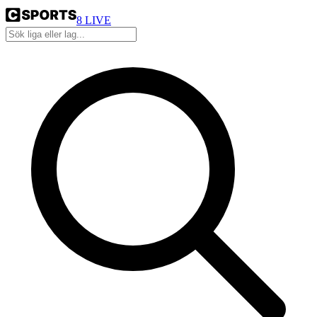
8
LIVE