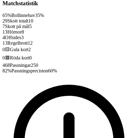
Matchstatistik
65%
Bollinnehav
35%
29
Skott totalt
10
7
Skott på mål
5
13
Hörnor
8
4
Offsides
3
13
Regelbrott
12
0
🟨
Gula kort
2
0
🟥
Röda kort
0
468
Passningar
250
82%
Passningsprecision
60%