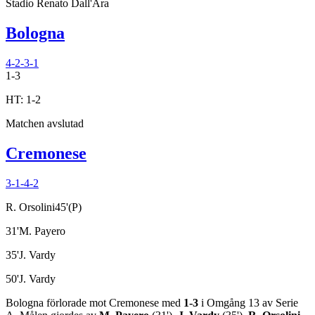
Stadio Renato Dall'Ara
Bologna
4-2-3-1
1
-
3
HT:
1
-
2
Matchen avslutad
Cremonese
3-1-4-2
R. Orsolini
45
'
(P)
31
'
M. Payero
35
'
J. Vardy
50
'
J. Vardy
Bologna
förlorade
mot
Cremonese
med
1
-
3
i
Omgång 13
av
Serie