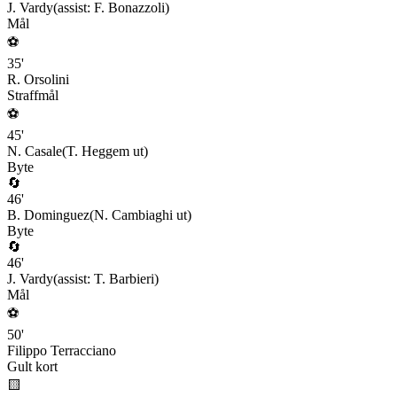
J. Vardy
(assist:
F. Bonazzoli
)
Mål
⚽
35
'
R. Orsolini
Straffmål
⚽
45
'
N. Casale
(
T. Heggem
ut)
Byte
🔄
46
'
B. Dominguez
(
N. Cambiaghi
ut)
Byte
🔄
46
'
J. Vardy
(assist:
T. Barbieri
)
Mål
⚽
50
'
Filippo Terracciano
Gult kort
🟨