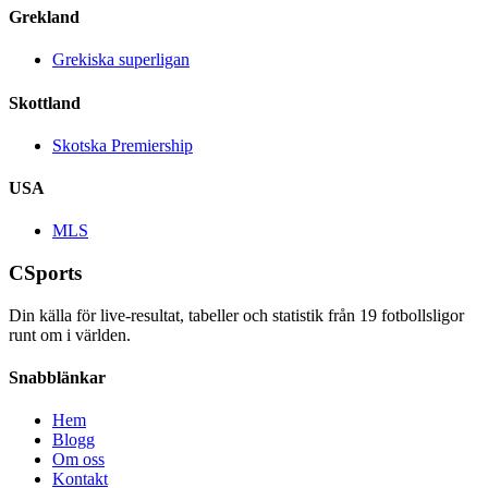
Grekland
Grekiska superligan
Skottland
Skotska Premiership
USA
MLS
CSports
Din källa för live-resultat, tabeller och statistik från
19
fotbollsligor
runt om i världen.
Snabblänkar
Hem
Blogg
Om oss
Kontakt