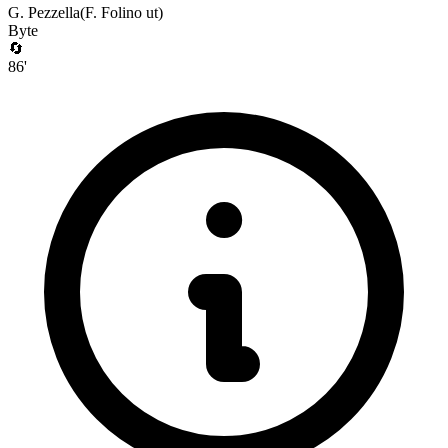
G. Pezzella
(
F. Folino
ut)
Byte
🔄
86
'