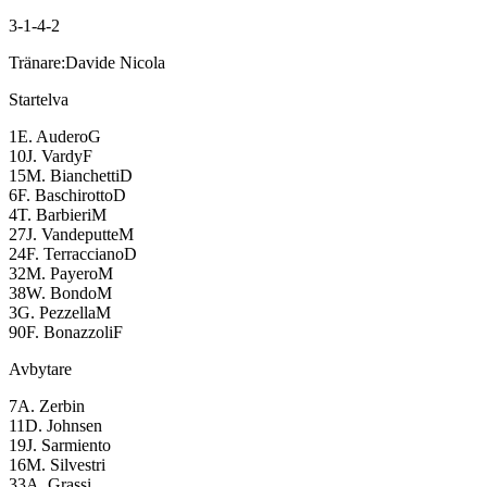
3-1-4-2
Tränare:
Davide Nicola
Startelva
1
E. Audero
G
10
J. Vardy
F
15
M. Bianchetti
D
6
F. Baschirotto
D
4
T. Barbieri
M
27
J. Vandeputte
M
24
F. Terracciano
D
32
M. Payero
M
38
W. Bondo
M
3
G. Pezzella
M
90
F. Bonazzoli
F
Avbytare
7
A. Zerbin
11
D. Johnsen
19
J. Sarmiento
16
M. Silvestri
33
A. Grassi