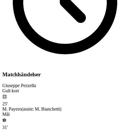
Matchhändelser
Giuseppe Pezzella
Gult kort
🟨
25
'
M. Payero
(assist:
M. Bianchetti
)
Mål
⚽
31
'