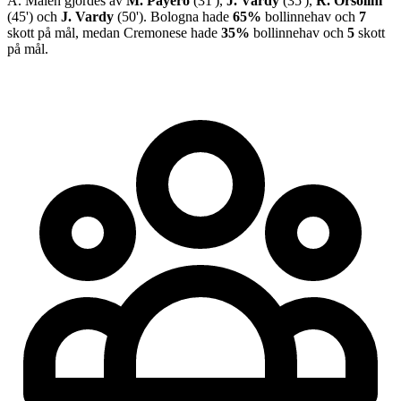
A
.
Målen gjordes av
M. Payero
(
31
')
,
J. Vardy
(
35
')
,
R. Orsolini
(
45
')
och
J. Vardy
(
50
')
.
Bologna
hade
65%
bollinnehav och
7
skott på mål, medan
Cremonese
hade
35%
bollinnehav och
5
skott
på mål.