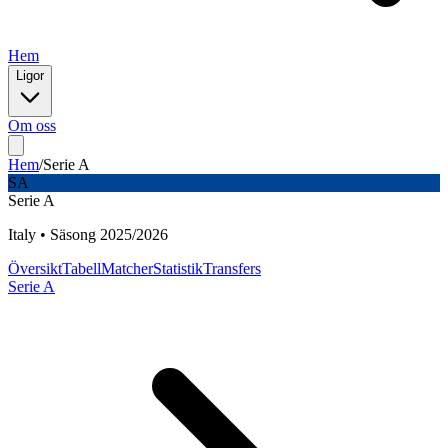
Hem
Ligor
Om oss
Hem
/
Serie A
SA
Serie A
Italy
•
Säsong
2025
/
2026
Översikt
Tabell
Matcher
Statistik
Transfers
Serie A