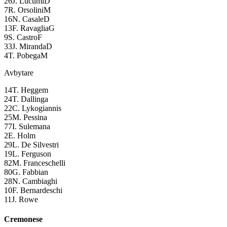
26
J. Lucumi
D
7
R. Orsolini
M
16
N. Casale
D
13
F. Ravaglia
G
9
S. Castro
F
33
J. Miranda
D
4
T. Pobega
M
Avbytare
14
T. Heggem
24
T. Dallinga
22
C. Lykogiannis
25
M. Pessina
77
I. Sulemana
2
E. Holm
29
L. De Silvestri
19
L. Ferguson
82
M. Franceschelli
80
G. Fabbian
28
N. Cambiaghi
10
F. Bernardeschi
11
J. Rowe
Cremonese