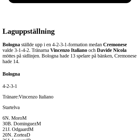
Laguppställning
Bologna
ställde upp i en
4-2-3-1
-formation medan
Cremonese
valde
3-1-4-2
.
Tränarna
Vincenzo Italiano
och
Davide Nicola
möttes på sidlinjen.
Bologna
hade
13
spelare på bänken,
Cremonese
hade
14
.
Bologna
4-2-3-1
Tränare:
Vincenzo Italiano
Startelva
6
N. Moro
M
30
B. Dominguez
M
21
J. Odgaard
M
20
N. Zortea
D