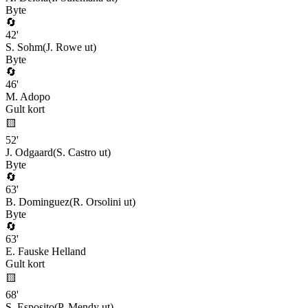
Byte
🔄
42
'
S. Sohm
(
J. Rowe
ut)
Byte
🔄
46
'
M. Adopo
Gult kort
🟨
52
'
J. Odgaard
(
S. Castro
ut)
Byte
🔄
63
'
B. Dominguez
(
R. Orsolini
ut)
Byte
🔄
63
'
E. Fauske Helland
Gult kort
🟨
68
'
S. Esposito
(
P. Mendy
ut)