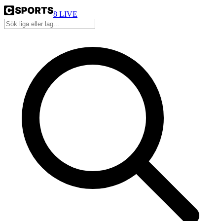
8
LIVE