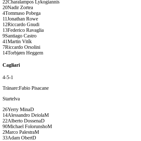
22
Charalampos Lykogiannis
20
Nadir Zortea
4
Tommaso Pobega
11
Jonathan Rowe
12
Riccardo Gnudi
13
Federico Ravaglia
9
Santiago Castro
41
Martin Vitík
7
Riccardo Orsolini
14
Torbjørn Heggem
Cagliari
4-5-1
Tränare:
Fabio Pisacane
Startelva
26
Yerry Mina
D
14
Alessandro Deiola
M
22
Alberto Dossena
D
90
Michael Folorunsho
M
2
Marco Palestra
M
33
Adam Obert
D