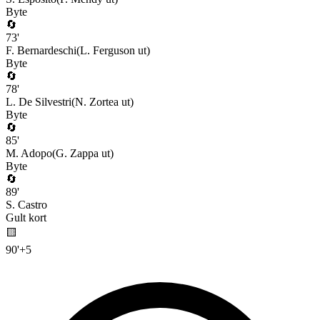
Byte
🔄
73
'
F. Bernardeschi
(
L. Ferguson
ut)
Byte
🔄
78
'
L. De Silvestri
(
N. Zortea
ut)
Byte
🔄
85
'
M. Adopo
(
G. Zappa
ut)
Byte
🔄
89
'
S. Castro
Gult kort
🟨
90
'
+
5