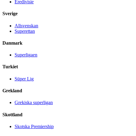
Eredivisie
Sverige
Allsvenskan
Superettan
Danmark
Superligaen
Turkiet
Süper Lig
Grekland
Grekiska superligan
Skottland
Skotska Premiership