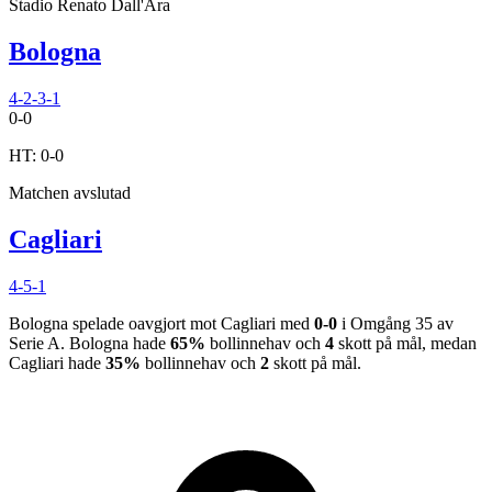
Stadio Renato Dall'Ara
Bologna
4-2-3-1
0
-
0
HT:
0
-
0
Matchen avslutad
Cagliari
4-5-1
Bologna
spelade oavgjort
mot
Cagliari
med
0
-
0
i
Omgång 35
av
Serie A
.
Bologna
hade
65%
bollinnehav och
4
skott på mål, medan
Cagliari
hade
35%
bollinnehav och
2
skott på mål.