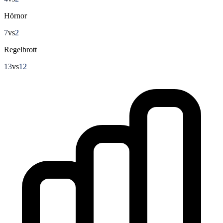
Hörnor
7
vs
2
Regelbrott
13
vs
12