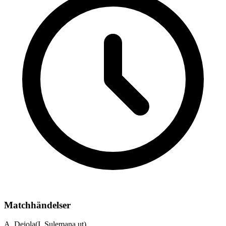
Matchhändelser
A. Deiola
(
I. Sulemana
ut)