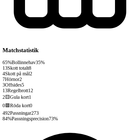
Matchstatistik
65%
Bollinnehav
35%
13
Skott totalt
8
4
Skott på mål
2
7
Hörnor
2
3
Offsides
5
13
Regelbrott
12
2
🟨
Gula kort
1
0
🟥
Röda kort
0
492
Passningar
273
84%
Passningsprecision
73%