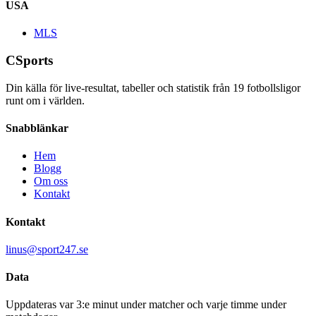
USA
MLS
CSports
Din källa för live-resultat, tabeller och statistik från
19
fotbollsligor
runt om i världen.
Snabblänkar
Hem
Blogg
Om oss
Kontakt
Kontakt
linus@sport247.se
Data
Uppdateras var 3:e minut under matcher och varje timme under