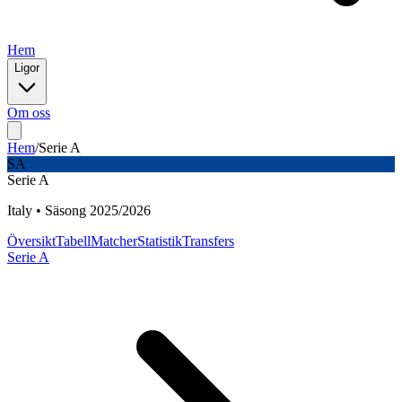
Hem
Ligor
Om oss
Hem
/
Serie A
SA
Serie A
Italy
•
Säsong
2025
/
2026
Översikt
Tabell
Matcher
Statistik
Transfers
Serie A