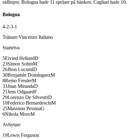
sidlinjen.
Bologna
hade
11
spelare på bänken,
Cagliari
hade
10
.
Bologna
4-2-3-1
Tränare:
Vincenzo Italiano
Startelva
5
Eivind Helland
D
23
Simon Sohm
M
26
Jhon Lucumí
D
30
Benjamín Domínguez
M
8
Remo Freuler
M
33
Juan Miranda
D
21
Jens Odgaard
F
29
Lorenzo De Silvestri
D
10
Federico Bernardeschi
M
25
Massimo Pessina
G
6
Nikola Moro
M
Avbytare
19
Lewis Ferguson