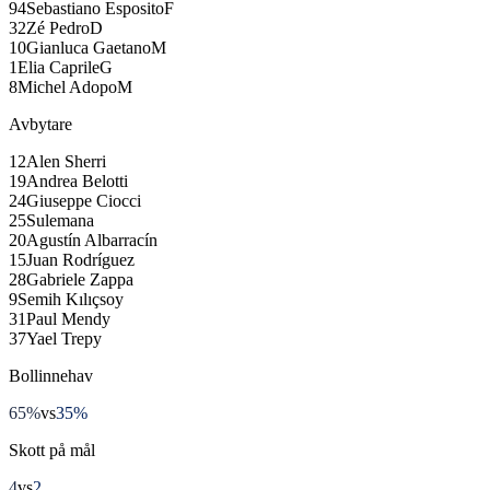
94
Sebastiano Esposito
F
32
Zé Pedro
D
10
Gianluca Gaetano
M
1
Elia Caprile
G
8
Michel Adopo
M
Avbytare
12
Alen Sherri
19
Andrea Belotti
24
Giuseppe Ciocci
25
Sulemana
20
Agustín Albarracín
15
Juan Rodríguez
28
Gabriele Zappa
9
Semih Kılıçsoy
31
Paul Mendy
37
Yael Trepy
Bollinnehav
65%
vs
35%
Skott på mål
4
vs
2