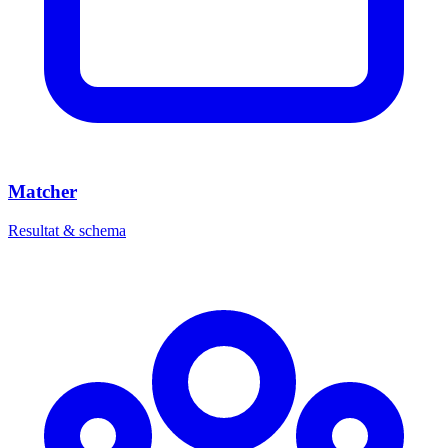
Matcher
Resultat & schema