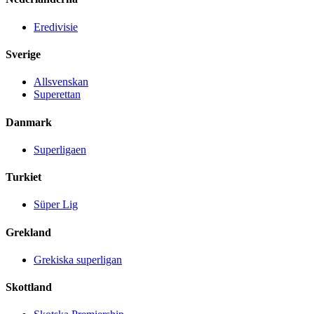
Eredivisie
Sverige
Allsvenskan
Superettan
Danmark
Superligaen
Turkiet
Süper Lig
Grekland
Grekiska superligan
Skottland