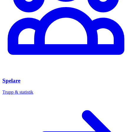
Spelare
Trupp & statistik