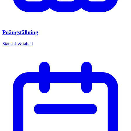
Poängställning
Statistik & tabell