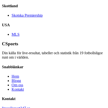
Skottland
Skotska Premiership
USA
MLS
CSports
Din källa för live-resultat, tabeller och statistik från
19
fotbollsligor
runt om i världen.
Snabblänkar
Hem
Blogg
Om oss
Kontakt
Kontakt