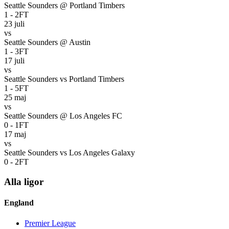
Seattle Sounders
@
Portland Timbers
1
-
2
FT
23 juli
vs
Seattle Sounders
@
Austin
1
-
3
FT
17 juli
vs
Seattle Sounders
vs
Portland Timbers
1
-
5
FT
25 maj
vs
Seattle Sounders
@
Los Angeles FC
0
-
1
FT
17 maj
vs
Seattle Sounders
vs
Los Angeles Galaxy
0
-
2
FT
Alla ligor
England
Premier League