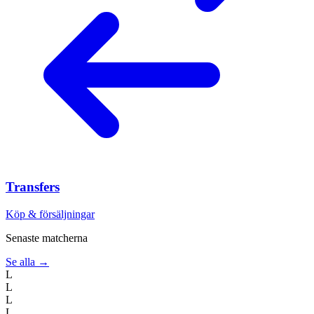
Transfers
Köp & försäljningar
Senaste matcherna
Se alla →
L
L
L
L