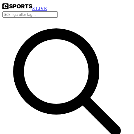
8
LIVE