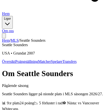
Hem
Ligor
Om oss
Hem
/
MLS
/
Seattle Sounders
Seattle Sounders
USA
•
Grundat
2007
Översikt
Poängställning
Matcher
Spelare
Transfers
Om
Seattle Sounders
Pågående säsong
Seattle Sounders ligger på nionde plats i MLS säsongen 2026/27.
📊
9
:e plats
24
poäng
📉
5 förluster i rad
⚽ Nästa: vs
Vancouver
Whitecaps