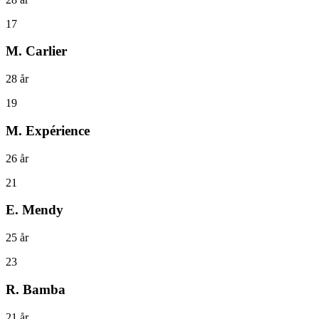
17
M. Carlier
28
år
19
M. Expérience
26
år
21
E. Mendy
25
år
23
R. Bamba
21
år