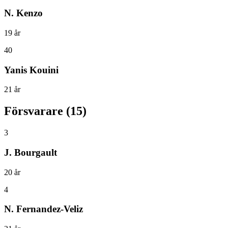
N. Kenzo
19
år
40
Yanis Kouini
21
år
Försvarare
(
15
)
3
J. Bourgault
20
år
4
N. Fernandez-Veliz