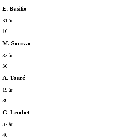
E. Basilio
31
år
16
M. Sourzac
33
år
30
A. Touré
19
år
30
G. Lembet
37
år
40