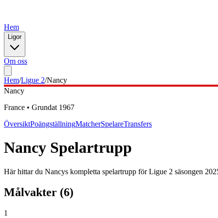
Hem
Ligor
Om oss
Hem
/
Ligue 2
/
Nancy
Nancy
France
•
Grundat
1967
Översikt
Poängställning
Matcher
Spelare
Transfers
Nancy
Spelartrupp
Här hittar du
Nancy
s kompletta spelartrupp för
Ligue 2
säsongen
202
Målvakter
(
6
)
1