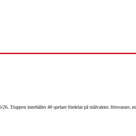
5
/
26
. Truppen innehåller
40
spelare fördelat på målvakter, försvarare, mi