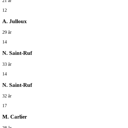
21
år
12
A. Julloux
29
år
14
N. Saint-Ruf
33
år
14
N. Saint-Ruf
32
år
17
M. Carlier
28
år