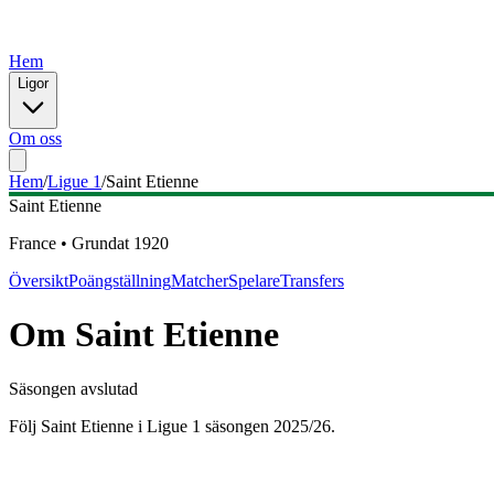
Hem
Ligor
Om oss
Hem
/
Ligue 1
/
Saint Etienne
Saint Etienne
France
•
Grundat
1920
Översikt
Poängställning
Matcher
Spelare
Transfers
Om
Saint Etienne
Säsongen avslutad
Följ Saint Etienne i Ligue 1 säsongen 2025/26.