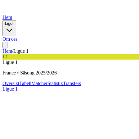
Hem
Ligor
Om oss
Hem
/
Ligue 1
L1
Ligue 1
France
•
Säsong
2025
/
2026
Översikt
Tabell
Matcher
Statistik
Transfers
Ligue 1