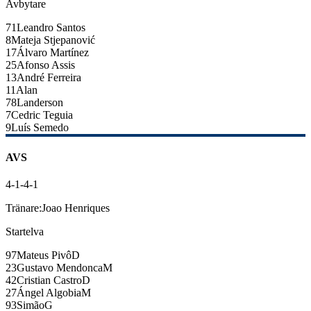
Avbytare
71
Leandro Santos
8
Mateja Stjepanović
17
Álvaro Martínez
25
Afonso Assis
13
André Ferreira
11
Alan
78
Landerson
7
Cedric Teguia
9
Luís Semedo
AVS
4-1-4-1
Tränare:
Joao Henriques
Startelva
97
Mateus Pivô
D
23
Gustavo Mendonca
M
42
Cristian Castro
D
27
Ángel Algobia
M
93
Simão
G