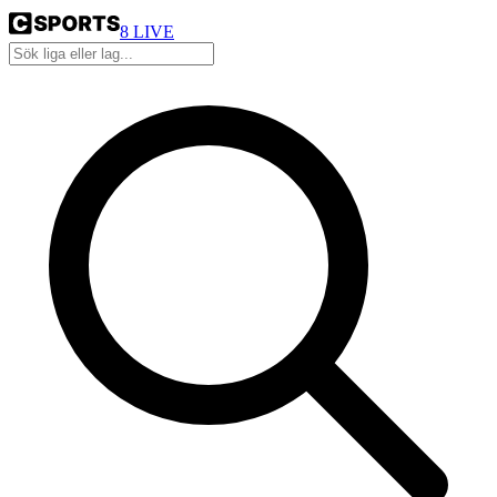
8
LIVE