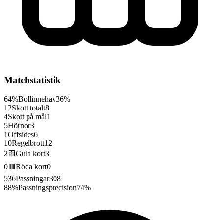
Matchstatistik
64%
Bollinnehav
36%
12
Skott totalt
8
4
Skott på mål
1
5
Hörnor
3
1
Offsides
6
10
Regelbrott
12
2
🟨
Gula kort
3
0
🟥
Röda kort
0
536
Passningar
308
88%
Passningsprecision
74%