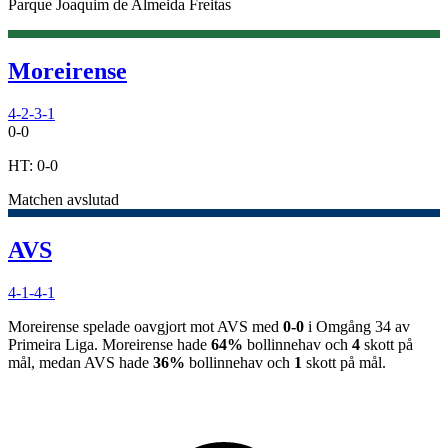
Parque Joaquim de Almeida Freitas
Moreirense
4-2-3-1
0
-
0
HT:
0
-
0
Matchen avslutad
AVS
4-1-4-1
Moreirense
spelade oavgjort
mot
AVS
med
0
-
0
i
Omgång 34
av
Primeira Liga
.
Moreirense
hade
64%
bollinnehav och
4
skott på
mål, medan
AVS
hade
36%
bollinnehav och
1
skott på mål.