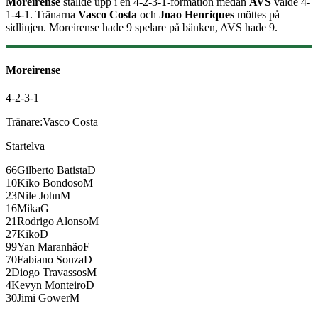
Moreirense
ställde upp i en
4-2-3-1
-formation medan
AVS
valde
4-
1-4-1
.
Tränarna
Vasco Costa
och
Joao Henriques
möttes på
sidlinjen.
Moreirense
hade
9
spelare på bänken,
AVS
hade
9
.
Moreirense
4-2-3-1
Tränare:
Vasco Costa
Startelva
66
Gilberto Batista
D
10
Kiko Bondoso
M
23
Nile John
M
16
Mika
G
21
Rodrigo Alonso
M
27
Kiko
D
99
Yan Maranhão
F
70
Fabiano Souza
D
2
Diogo Travassos
M
4
Kevyn Monteiro
D
30
Jimi Gower
M