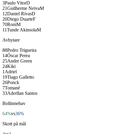
3
Paulo Vitor
D
21
Guilherme Neiva
M
12
Daniel Rivas
D
20
Diego Duarte
F
70
Roni
M
11
Tunde Akinsola
M
Avbytare
88
Pedro Trigueira
14
Óscar Perea
25
Andre Green
24
Kiki
1
Adriel
19
Tiago Galletto
26
Ponck
7
Tomané
33
Aderllan Santos
Bollinnehav
64%
vs
36%
Skott på mål
4
vs
1