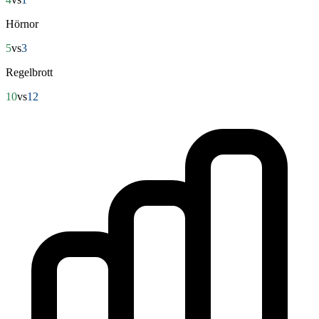
Hörnor
5
vs
3
Regelbrott
10
vs
12