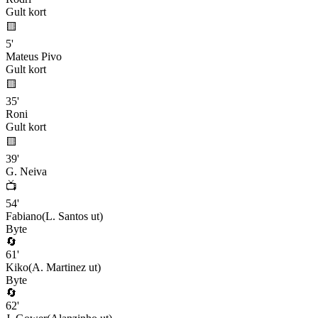
Gult kort
🟨
5
'
Mateus Pivo
Gult kort
🟨
35
'
Roni
Gult kort
🟨
39
'
G. Neiva
📺
54
'
Fabiano
(
L. Santos
ut)
Byte
🔄
61
'
Kiko
(
A. Martinez
ut)
Byte
🔄
62
'