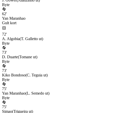
J. Gower
(
Alanzinho
ut)
Byte
🔄
62
'
Yan Maranhao
Gult kort
🟨
72
'
A. Algobia
(
T. Galletto
ut)
Byte
🔄
73
'
D. Duarte
(
Tomane
ut)
Byte
🔄
73
'
Kiko Bondoso
(
C. Teguia
ut)
Byte
🔄
75
'
Yan Maranhao
(
L. Semedo
ut)
Byte
🔄
75
'
Simao
(
Trigueira
ut)