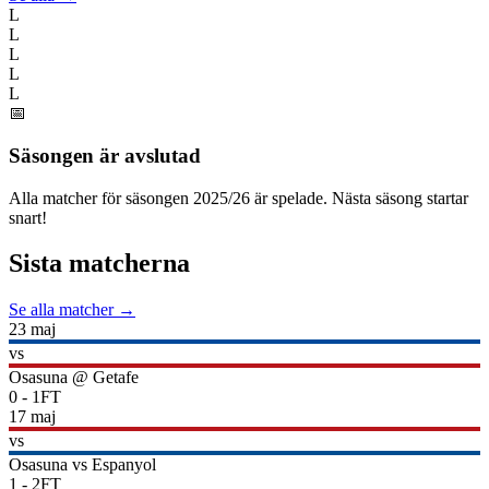
L
L
L
L
L
📅
Säsongen är avslutad
Alla matcher för säsongen
2025
/
26
är spelade. Nästa säsong startar
snart!
Sista matcherna
Se alla matcher →
23 maj
vs
Osasuna
@
Getafe
0
-
1
FT
17 maj
vs
Osasuna
vs
Espanyol
1
-
2
FT