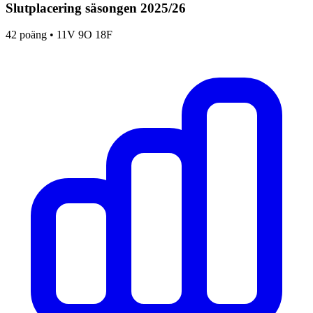
Slutplacering säsongen
2025
/
26
42
poäng •
11
V
9
O
18
F