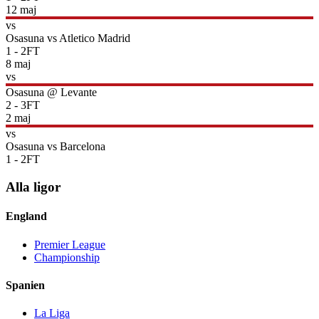
12 maj
vs
Osasuna
vs
Atletico Madrid
1
-
2
FT
8 maj
vs
Osasuna
@
Levante
2
-
3
FT
2 maj
vs
Osasuna
vs
Barcelona
1
-
2
FT
Alla ligor
England
Premier League
Championship
Spanien
La Liga