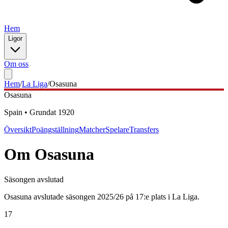
Hem
Ligor
Om oss
Hem
/
La Liga
/
Osasuna
Osasuna
Spain
•
Grundat
1920
Översikt
Poängställning
Matcher
Spelare
Transfers
Om
Osasuna
Säsongen avslutad
Osasuna avslutade säsongen 2025/26 på 17:e plats i La Liga.
17