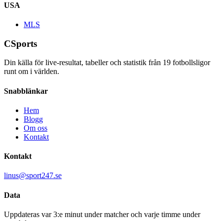
USA
MLS
CSports
Din källa för live-resultat, tabeller och statistik från
19
fotbollsligor
runt om i världen.
Snabblänkar
Hem
Blogg
Om oss
Kontakt
Kontakt
linus@sport247.se
Data
Uppdateras var 3:e minut under matcher och varje timme under