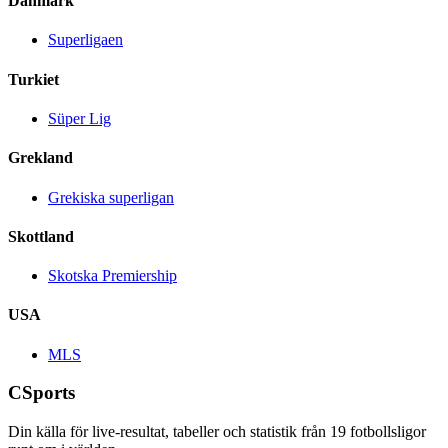
Danmark
Superligaen
Turkiet
Süper Lig
Grekland
Grekiska superligan
Skottland
Skotska Premiership
USA
MLS
CSports
Din källa för live-resultat, tabeller och statistik från
19
fotbollsligor