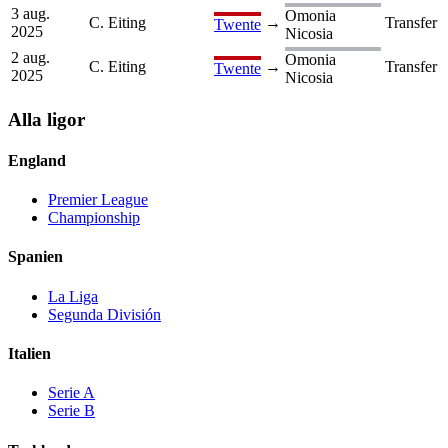
3 aug.
Omonia
C. Eiting
→
Transfer
Twente
2025
Nicosia
2 aug.
Omonia
C. Eiting
→
Transfer
Twente
2025
Nicosia
Alla ligor
England
Premier League
Championship
Spanien
La Liga
Segunda División
Italien
Serie A
Serie B