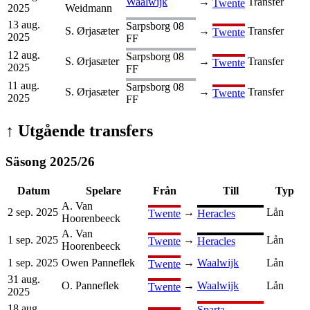
Waalwijk
→
Transfer
Twente
2025
Weidmann
13 aug.
Sarpsborg 08
S. Ørjasæter
→
Transfer
Twente
2025
FF
12 aug.
Sarpsborg 08
S. Ørjasæter
→
Transfer
Twente
2025
FF
11 aug.
Sarpsborg 08
S. Ørjasæter
→
Transfer
Twente
2025
FF
↑
Utgående transfers
Säsong
2025
/
26
Datum
Spelare
Från
Till
Typ
A. Van
2 sep. 2025
→
Lån
Twente
Heracles
Hoorenbeeck
A. Van
1 sep. 2025
→
Lån
Twente
Heracles
Hoorenbeeck
1 sep. 2025
Owen Panneflek
→
Waalwijk
Lån
Twente
31 aug.
O. Panneflek
→
Waalwijk
Lån
Twente
2025
18 aug.
Sparta