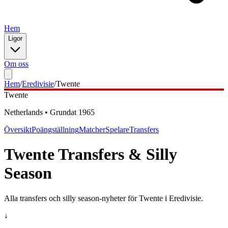
Hem
Ligor
Om oss
Hem
/
Eredivisie
/
Twente
Twente
Netherlands
•
Grundat
1965
Översikt
Poängställning
Matcher
Spelare
Transfers
Twente
Transfers & Silly
Season
Alla transfers och silly season-nyheter för
Twente
i
Eredivisie
.
↓