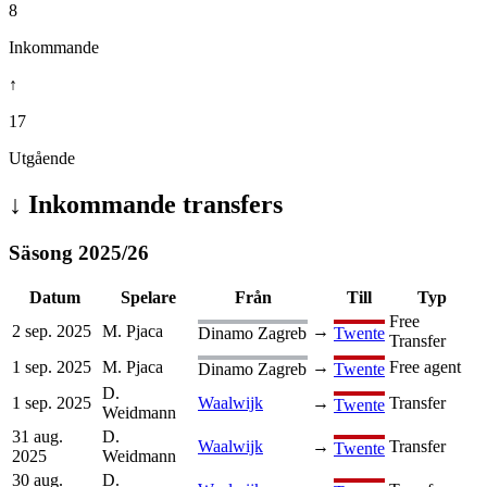
8
Inkommande
↑
17
Utgående
↓
Inkommande transfers
Säsong
2025
/
26
Datum
Spelare
Från
Till
Typ
Free
2 sep. 2025
M. Pjaca
→
Dinamo Zagreb
Twente
Transfer
1 sep. 2025
M. Pjaca
→
Free agent
Dinamo Zagreb
Twente
D.
1 sep. 2025
Waalwijk
→
Transfer
Twente
Weidmann
31 aug.
D.
Waalwijk
→
Transfer
Twente
2025
Weidmann
30 aug.
D.