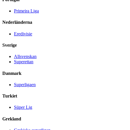
Primeira Liga
Nederländerna
Eredivisie
Sverige
Allsvenskan
Superettan
Danmark
Superligaen
Turkiet
Süper Lig
Grekland