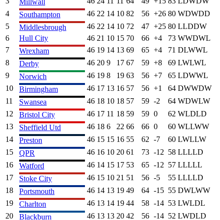
3
46
24
11
11
64
49
+
15
83
L
D
W
D
W
Millwall
4
46
22
14
10
82
56
+
26
80
W
D
W
D
D
Southampton
5
46
22
14
10
72
47
+
25
80
L
L
D
D
W
Middlesbrough
6
Hull City
46
21
10
15
70
66
+
4
73
W
W
D
W
L
7
46
19
14
13
69
65
+
4
71
D
L
W
W
L
Wrexham
8
46
20
9
17
67
59
+
8
69
L
W
L
W
L
Derby
9
46
19
8
19
63
56
+
7
65
L
D
W
W
L
Norwich
10
46
17
13
16
57
56
+
1
64
D
W
W
D
W
Birmingham
11
46
18
10
18
57
59
-2
64
W
D
W
L
W
Swansea
12
46
17
11
18
59
59
0
62
W
L
D
L
D
Bristol City
13
46
18
6
22
66
66
0
60
W
L
L
W
W
Sheffield Utd
14
46
15
15
16
55
62
-7
60
L
W
L
L
W
Preston
15
46
16
10
20
61
73
-12
58
L
L
L
L
D
QPR
16
46
14
15
17
53
65
-12
57
L
L
L
L
L
Watford
17
46
15
10
21
51
56
-5
55
L
L
L
L
D
Stoke City
18
46
14
13
19
49
64
-15
55
D
W
L
W
W
Portsmouth
19
46
13
14
19
44
58
-14
53
L
W
L
D
L
Charlton
20
46
13
13
20
42
56
-14
52
L
W
D
L
D
Blackburn