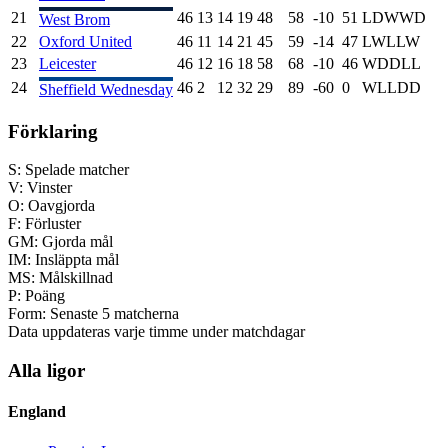
21
46
13
14
19
48
58
-10
51
L
D
W
W
D
West Brom
22
Oxford United
46
11
14
21
45
59
-14
47
L
W
L
L
W
23
Leicester
46
12
16
18
58
68
-10
46
W
D
D
L
L
24
46
2
12
32
29
89
-60
0
W
L
L
D
D
Sheffield Wednesday
Förklaring
S:
Spelade matcher
V:
Vinster
O:
Oavgjorda
F:
Förluster
GM:
Gjorda mål
IM:
Insläppta mål
MS:
Målskillnad
P:
Poäng
Form:
Senaste 5 matcherna
Data uppdateras varje timme under matchdagar
Alla ligor
England