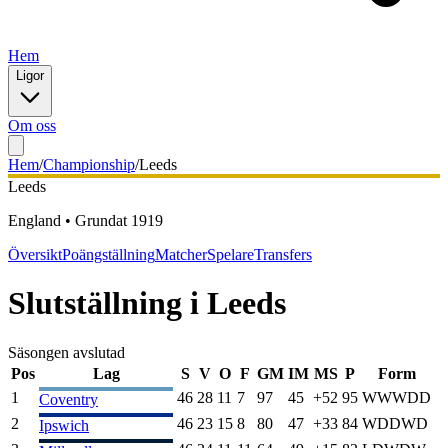
Hem
Ligor
Om oss
Hem
/
Championship
/
Leeds
Leeds
England
•
Grundat
1919
Översikt
Poängställning
Matcher
Spelare
Transfers
Slutställning
i
Leeds
Säsongen avslutad
Pos
Lag
S
V
O
F
GM
IM
MS
P
Form
1
46
28
11
7
97
45
+
52
95
W
W
W
D
D
Coventry
2
46
23
15
8
80
47
+
33
84
W
D
D
W
D
Ipswich