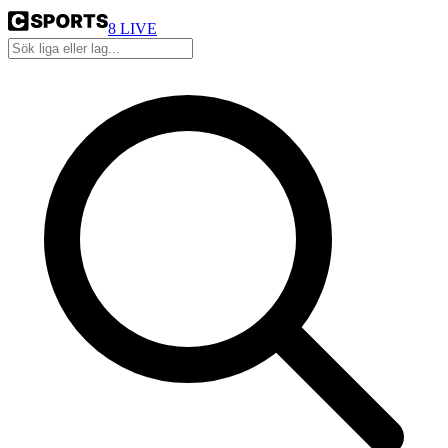
8
LIVE