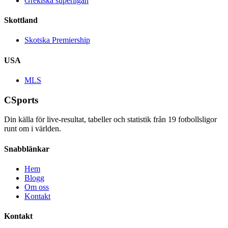
Grekiska superligan
Skottland
Skotska Premiership
USA
MLS
CSports
Din källa för live-resultat, tabeller och statistik från
19
fotbollsligor
runt om i världen.
Snabblänkar
Hem
Blogg
Om oss
Kontakt
Kontakt