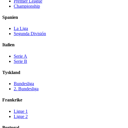
Premier League
Championship
Spanien
La Liga
Segunda División
Italien
Serie A
Serie B
Tyskland
Bundesliga
2. Bundesliga
Frankrike
Ligue 1
Ligue 2
Portugal