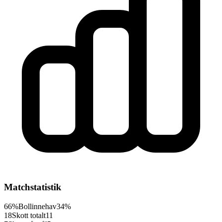
Matchstatistik
66%
Bollinnehav
34%
18
Skott totalt
11