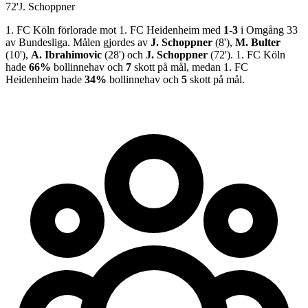
72
'
J. Schoppner
1. FC Köln
förlorade
mot
1. FC Heidenheim
med
1
-
3
i
Omgång 33
av
Bundesliga
.
Målen gjordes av
J. Schoppner
(
8
')
,
M. Bulter
(
10
')
,
A. Ibrahimovic
(
28
')
och
J. Schoppner
(
72
')
.
1. FC Köln
hade
66%
bollinnehav och
7
skott på mål, medan
1. FC
Heidenheim
hade
34%
bollinnehav och
5
skott på mål.