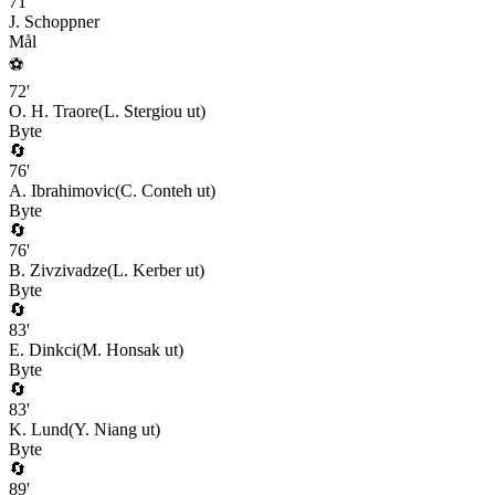
71
'
J. Schoppner
Mål
⚽
72
'
O. H. Traore
(
L. Stergiou
ut)
Byte
🔄
76
'
A. Ibrahimovic
(
C. Conteh
ut)
Byte
🔄
76
'
B. Zivzivadze
(
L. Kerber
ut)
Byte
🔄
83
'
E. Dinkci
(
M. Honsak
ut)
Byte
🔄
83
'
K. Lund
(
Y. Niang
ut)
Byte
🔄
89
'