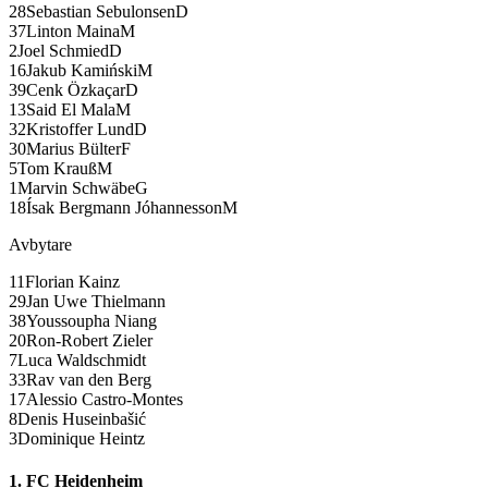
28
Sebastian Sebulonsen
D
37
Linton Maina
M
2
Joel Schmied
D
16
Jakub Kamiński
M
39
Cenk Özkaçar
D
13
Said El Mala
M
32
Kristoffer Lund
D
30
Marius Bülter
F
5
Tom Krauß
M
1
Marvin Schwäbe
G
18
Ísak Bergmann Jóhannesson
M
Avbytare
11
Florian Kainz
29
Jan Uwe Thielmann
38
Youssoupha Niang
20
Ron-Robert Zieler
7
Luca Waldschmidt
33
Rav van den Berg
17
Alessio Castro-Montes
8
Denis Huseinbašić
3
Dominique Heintz
1. FC Heidenheim