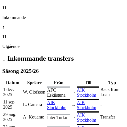
11
Inkommande
↑
11
Utgående
↓
Inkommande transfers
Säsong
2025
/
26
Datum
Spelare
Från
Till
Typ
1 dec.
Back from
AFC
AIK
W. Olofsson
→
2025
Loan
Eskilstuna
Stockholm
11 sep.
AIK
AIK
L. Camara
→
-
2025
Stockholm
Stockholm
29 aug.
AIK
A. Kouame
→
Transfer
Inter Turku
2025
Stockholm
28 aug.