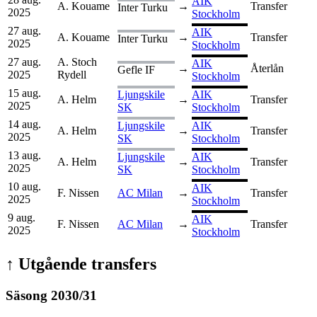
AIK
A. Kouame
→
Transfer
Inter Turku
2025
Stockholm
27 aug.
AIK
A. Kouame
→
Transfer
Inter Turku
2025
Stockholm
27 aug.
A. Stoch
AIK
→
Återlån
Gefle IF
2025
Rydell
Stockholm
15 aug.
Ljungskile
AIK
A. Helm
→
Transfer
2025
SK
Stockholm
14 aug.
Ljungskile
AIK
A. Helm
→
Transfer
2025
SK
Stockholm
13 aug.
Ljungskile
AIK
A. Helm
→
Transfer
2025
SK
Stockholm
10 aug.
AIK
F. Nissen
AC Milan
→
Transfer
2025
Stockholm
9 aug.
AIK
F. Nissen
AC Milan
→
Transfer
2025
Stockholm
↑
Utgående transfers
Säsong
2030
/
31