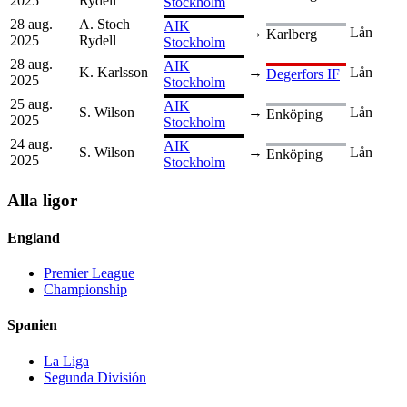
2025
Rydell
Stockholm
28 aug.
A. Stoch
AIK
→
Lån
Karlberg
2025
Rydell
Stockholm
28 aug.
AIK
K. Karlsson
→
Lån
Degerfors IF
2025
Stockholm
25 aug.
AIK
S. Wilson
→
Lån
Enköping
2025
Stockholm
24 aug.
AIK
S. Wilson
→
Lån
Enköping
2025
Stockholm
Alla ligor
England
Premier League
Championship
Spanien
La Liga
Segunda División