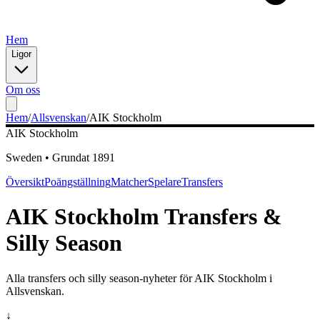
Hem
Ligor
Om oss
Hem
/
Allsvenskan
/
AIK Stockholm
AIK Stockholm
Sweden
•
Grundat
1891
Översikt
Poängställning
Matcher
Spelare
Transfers
AIK Stockholm
Transfers &
Silly Season
Alla transfers och silly season-nyheter för
AIK Stockholm
i
Allsvenskan
.
↓