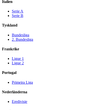
Italien
Serie A
Serie B
Tyskland
Bundesliga
2. Bundesliga
Frankrike
Ligue 1
Ligue 2
Portugal
Primeira Liga
Nederländerna
Eredivisie