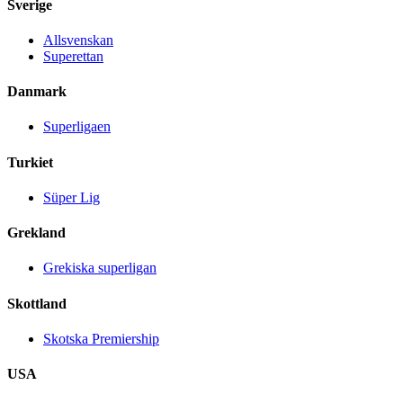
Sverige
Allsvenskan
Superettan
Danmark
Superligaen
Turkiet
Süper Lig
Grekland
Grekiska superligan
Skottland
Skotska Premiership
USA