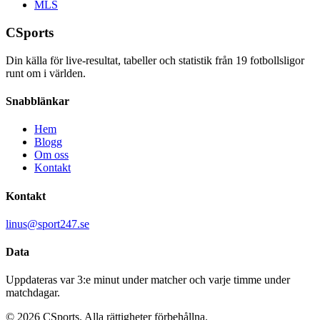
MLS
CSports
Din källa för live-resultat, tabeller och statistik från
19
fotbollsligor
runt om i världen.
Snabblänkar
Hem
Blogg
Om oss
Kontakt
Kontakt
linus@sport247.se
Data
Uppdateras var 3:e minut under matcher och varje timme under
matchdagar.
©
2026
CSports. Alla rättigheter förbehållna.