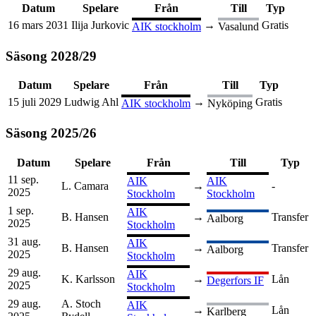
Datum
Spelare
Från
Till
Typ
16 mars 2031
Ilija Jurkovic
→
Gratis
AIK stockholm
Vasalund
Säsong
2028
/
29
Datum
Spelare
Från
Till
Typ
15 juli 2029
Ludwig Ahl
→
Gratis
AIK stockholm
Nyköping
Säsong
2025
/
26
Datum
Spelare
Från
Till
Typ
11 sep.
AIK
AIK
L. Camara
→
-
2025
Stockholm
Stockholm
1 sep.
AIK
B. Hansen
→
Transfer
Aalborg
2025
Stockholm
31 aug.
AIK
B. Hansen
→
Transfer
Aalborg
2025
Stockholm
29 aug.
AIK
K. Karlsson
→
Lån
Degerfors IF
2025
Stockholm
29 aug.
A. Stoch
AIK
→
Lån
Karlberg