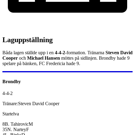
Laguppställning
Båda lagen ställde upp i en
4-4-2
-formation.
Tränarna
Steven David
Cooper
och
Michael Hansen
möttes på sidlinjen.
Brondby
hade
9
spelare på bänken,
FC Fredericia
hade
9
.
Brondby
4-4-2
Tränare:
Steven David Cooper
Startelva
8
B. Tahirovic
M
35
N. Nartey
F
4
L. Binks
D