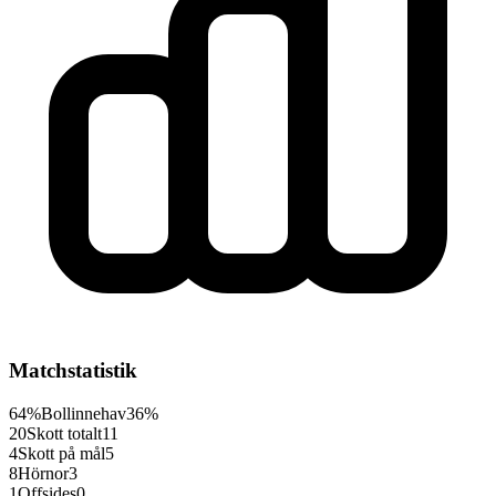
Matchstatistik
64%
Bollinnehav
36%
20
Skott totalt
11
4
Skott på mål
5
8
Hörnor
3
1
Offsides
0