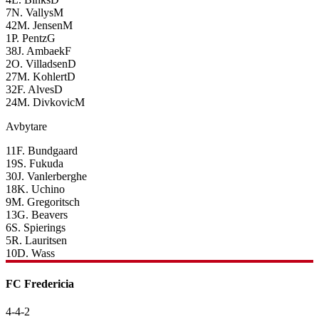
7
N. Vallys
M
42
M. Jensen
M
1
P. Pentz
G
38
J. Ambaek
F
2
O. Villadsen
D
27
M. Kohlert
D
32
F. Alves
D
24
M. Divkovic
M
Avbytare
11
F. Bundgaard
19
S. Fukuda
30
J. Vanlerberghe
18
K. Uchino
9
M. Gregoritsch
13
G. Beavers
6
S. Spierings
5
R. Lauritsen
10
D. Wass
FC Fredericia
4-4-2