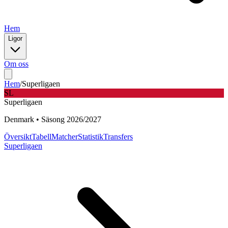
Hem
Ligor
Om oss
Hem
/
Superligaen
SL
Superligaen
Denmark
•
Säsong
2026
/
2027
Översikt
Tabell
Matcher
Statistik
Transfers
Superligaen