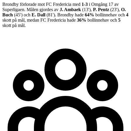
Brondby
förlorade
mot
FC Fredericia
med
1
-
3
i
Omgång 17
av
Superligaen
.
Målen gjordes av
J. Ambaek
(
13
')
,
P. Pentz
(
23
')
,
O.
Buch
(
45
')
och
E. Dall
(
81
')
.
Brondby
hade
64%
bollinnehav och
4
skott på mål, medan
FC Fredericia
hade
36%
bollinnehav och
5
skott på mål.