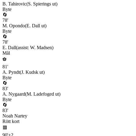
B. Tahirovic
(
S. Spierings
ut)
Byte
🔄
78
'
M. Opondo
(
E. Dall
ut)
Byte
🔄
78
'
E. Dall
(assist:
W. Madsen
)
Mål
⚽
81
'
A. Pyndt
(
J. Kudsk
ut)
Byte
🔄
83
'
A. Nygaard
(
M. Ladefoged
ut)
Byte
🔄
83
'
Noah Nartey
Rött kort
🟥
90
'
+
2