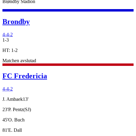
Brøndby Stadion
Brondby
4-4-2
1
-
3
HT:
1
-
2
Matchen avslutad
FC Fredericia
4-4-2
J. Ambaek
13
'
23
'
P. Pentz
(SJ)
45
'
O. Buch
81
'
E. Dall