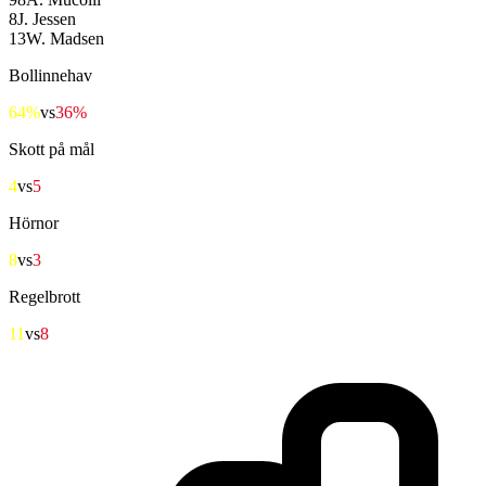
8
J. Jessen
13
W. Madsen
Bollinnehav
64%
vs
36%
Skott på mål
4
vs
5
Hörnor
8
vs
3
Regelbrott
11
vs
8