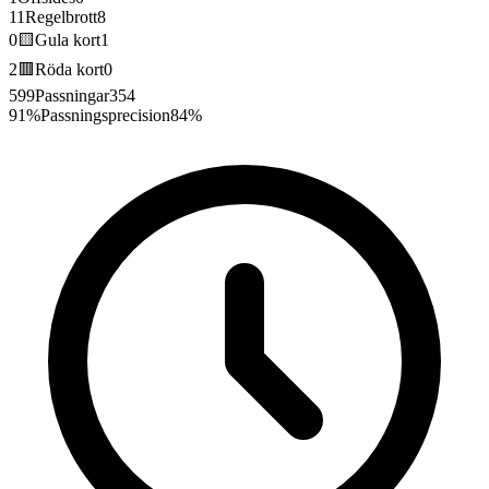
11
Regelbrott
8
0
🟨
Gula kort
1
2
🟥
Röda kort
0
599
Passningar
354
91%
Passningsprecision
84%