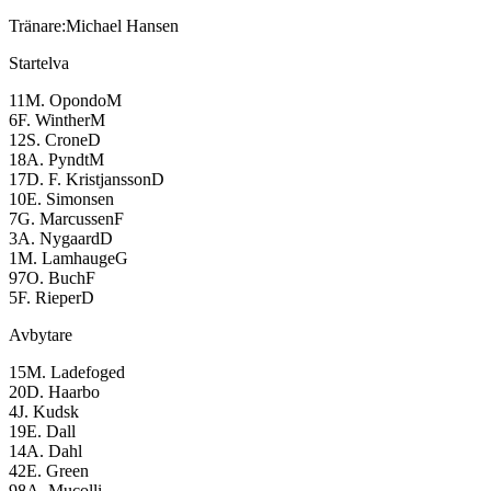
Tränare:
Michael Hansen
Startelva
11
M. Opondo
M
6
F. Winther
M
12
S. Crone
D
18
A. Pyndt
M
17
D. F. Kristjansson
D
10
E. Simonsen
7
G. Marcussen
F
3
A. Nygaard
D
1
M. Lamhauge
G
97
O. Buch
F
5
F. Rieper
D
Avbytare
15
M. Ladefoged
20
D. Haarbo
4
J. Kudsk
19
E. Dall
14
A. Dahl
42
E. Green
98
A. Mucolli