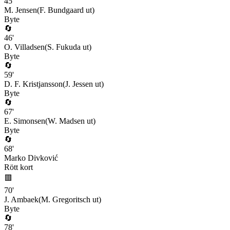
45
'
M. Jensen
(
F. Bundgaard
ut)
Byte
🔄
46
'
O. Villadsen
(
S. Fukuda
ut)
Byte
🔄
59
'
D. F. Kristjansson
(
J. Jessen
ut)
Byte
🔄
67
'
E. Simonsen
(
W. Madsen
ut)
Byte
🔄
68
'
Marko Divković
Rött kort
🟥
70
'
J. Ambaek
(
M. Gregoritsch
ut)
Byte
🔄
78
'