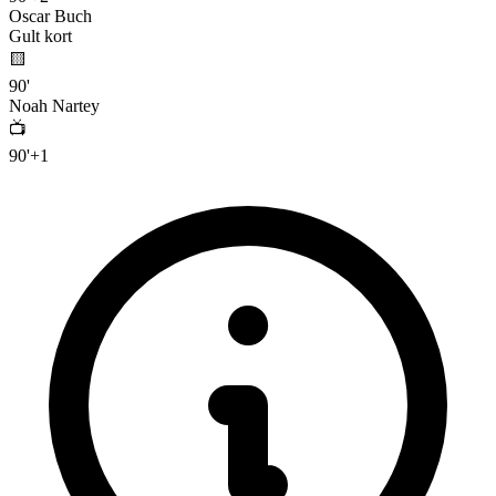
Oscar Buch
Gult kort
🟨
90
'
Noah Nartey
📺
90
'
+
1