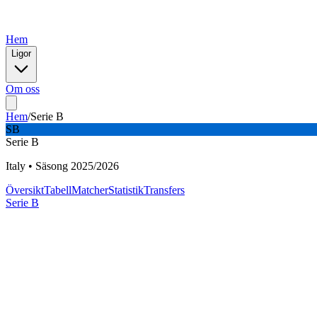
Hem
Ligor
Om oss
Hem
/
Serie B
SB
Serie B
Italy
•
Säsong
2025
/
2026
Översikt
Tabell
Matcher
Statistik
Transfers
Serie B