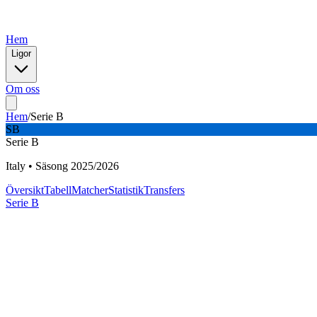
Hem
Ligor
Om oss
Hem
/
Serie B
SB
Serie B
Italy
•
Säsong
2025
/
2026
Översikt
Tabell
Matcher
Statistik
Transfers
Serie B