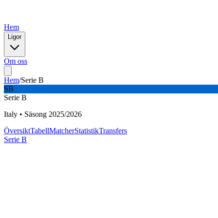
Hem
Ligor
Om oss
Hem
/
Serie B
SB
Serie B
Italy
•
Säsong
2025
/
2026
Översikt
Tabell
Matcher
Statistik
Transfers
Serie B